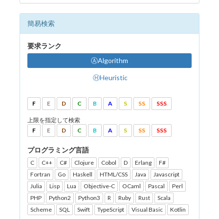
簡易検索
要求ランク
ⒶAlgorithm
ⒽHeuristic
F
E
D
C
B
A
S
SS
SSS
上限を指定して検索
F
E
D
C
B
A
S
SS
SSS
プログラミング言語
C
C++
C#
Clojure
Cobol
D
Erlang
F#
Fortran
Go
Haskell
HTML/CSS
Java
Javascript
Julia
Lisp
Lua
Objective-C
OCaml
Pascal
Perl
PHP
Python2
Python3
R
Ruby
Rust
Scala
Scheme
SQL
Swift
TypeScript
Visual Basic
Kotlin