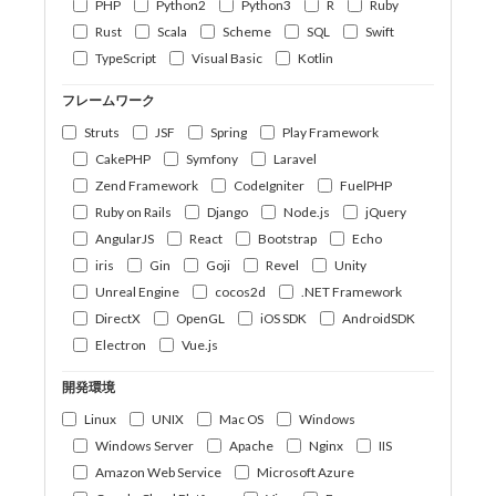
PHP
Python2
Python3
R
Ruby
Rust
Scala
Scheme
SQL
Swift
TypeScript
Visual Basic
Kotlin
フレームワーク
Struts
JSF
Spring
Play Framework
CakePHP
Symfony
Laravel
Zend Framework
CodeIgniter
FuelPHP
Ruby on Rails
Django
Node.js
jQuery
AngularJS
React
Bootstrap
Echo
iris
Gin
Goji
Revel
Unity
Unreal Engine
cocos2d
.NET Framework
DirectX
OpenGL
iOS SDK
AndroidSDK
Electron
Vue.js
開発環境
Linux
UNIX
Mac OS
Windows
Windows Server
Apache
Nginx
IIS
Amazon Web Service
Microsoft Azure