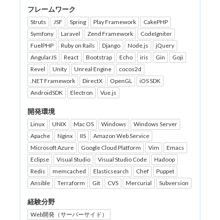
フレームワーク
Struts
JSF
Spring
Play Framework
CakePHP
Symfony
Laravel
Zend Framework
CodeIgniter
FuelPHP
Ruby on Rails
Django
Node.js
jQuery
AngularJS
React
Bootstrap
Echo
iris
Gin
Goji
Revel
Unity
Unreal Engine
cocos2d
.NET Framework
DirectX
OpenGL
iOS SDK
AndroidSDK
Electron
Vue.js
開発環境
Linux
UNIX
Mac OS
Windows
Windows Server
Apache
Nginx
IIS
Amazon Web Service
Microsoft Azure
Google Cloud Platform
Vim
Emacs
Eclipse
Visual Studio
Visual Studio Code
Hadoop
Redis
memcached
Elasticsearch
Chef
Puppet
Ansible
Terraform
Git
CVS
Mercurial
Subversion
経験分野
Web開発（サーバーサイド）