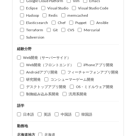
Google Cloud Platform
Vim
Emacs
Eclipse
Visual Studio
Visual Studio Code
Hadoop
Redis
memcached
Elasticsearch
Chef
Puppet
Ansible
Terraform
Git
CVS
Mercurial
Subversion
経験分野
Web開発（サーバーサイド）
Web開発（フロントエンド）
iPhoneアプリ開発
Androidアプリ開発
フィーチャーフォンアプリ開発
研究開発
コンシューマーゲーム開発
デスクトップアプリ開発
OS・ミドルウェア開発
制御組み込み系開発
汎用系開発
語学
日本語
英語
中国語
韓国語
勤務地
北海道地方
北海道