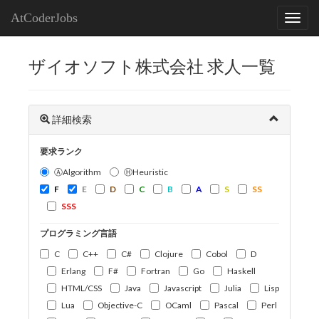
AtCoderJobs
ザイオソフト株式会社 求人一覧
詳細検索
要求ランク
ⒶAlgorithm
ⒽHeuristic
F
E
D
C
B
A
S
SS
SSS
プログラミング言語
C
C++
C#
Clojure
Cobol
D
Erlang
F#
Fortran
Go
Haskell
HTML/CSS
Java
Javascript
Julia
Lisp
Lua
Objective-C
OCaml
Pascal
Perl