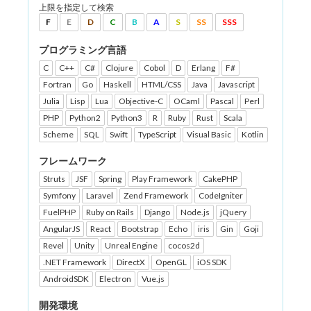
上限を指定して検索
F
E
D
C
B
A
S
SS
SSS
プログラミング言語
C
C++
C#
Clojure
Cobol
D
Erlang
F#
Fortran
Go
Haskell
HTML/CSS
Java
Javascript
Julia
Lisp
Lua
Objective-C
OCaml
Pascal
Perl
PHP
Python2
Python3
R
Ruby
Rust
Scala
Scheme
SQL
Swift
TypeScript
Visual Basic
Kotlin
フレームワーク
Struts
JSF
Spring
Play Framework
CakePHP
Symfony
Laravel
Zend Framework
CodeIgniter
FuelPHP
Ruby on Rails
Django
Node.js
jQuery
AngularJS
React
Bootstrap
Echo
iris
Gin
Goji
Revel
Unity
Unreal Engine
cocos2d
.NET Framework
DirectX
OpenGL
iOS SDK
AndroidSDK
Electron
Vue.js
開発環境