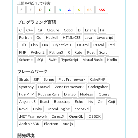
上限を指定して検索
F
E
D
C
B
A
S
SS
SSS
プログラミング言語
C
C++
C#
Clojure
Cobol
D
Erlang
F#
Fortran
Go
Haskell
HTML/CSS
Java
Javascript
Julia
Lisp
Lua
Objective-C
OCaml
Pascal
Perl
PHP
Python2
Python3
R
Ruby
Rust
Scala
Scheme
SQL
Swift
TypeScript
Visual Basic
Kotlin
フレームワーク
Struts
JSF
Spring
Play Framework
CakePHP
Symfony
Laravel
Zend Framework
CodeIgniter
FuelPHP
Ruby on Rails
Django
Node.js
jQuery
AngularJS
React
Bootstrap
Echo
iris
Gin
Goji
Revel
Unity
Unreal Engine
cocos2d
.NET Framework
DirectX
OpenGL
iOS SDK
AndroidSDK
Electron
Vue.js
開発環境