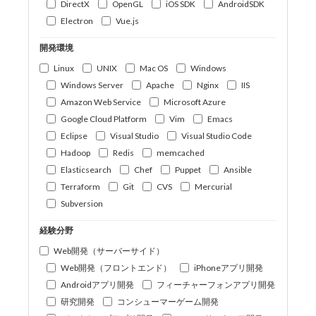
DirectX
OpenGL
iOS SDK
AndroidSDK
Electron
Vue.js
開発環境
Linux
UNIX
Mac OS
Windows
Windows Server
Apache
Nginx
IIS
Amazon Web Service
Microsoft Azure
Google Cloud Platform
Vim
Emacs
Eclipse
Visual Studio
Visual Studio Code
Hadoop
Redis
memcached
Elasticsearch
Chef
Puppet
Ansible
Terraform
Git
CVS
Mercurial
Subversion
経験分野
Web開発（サーバーサイド）
Web開発（フロントエンド）
iPhoneアプリ開発
Androidアプリ開発
フィーチャーフォンアプリ開発
研究開発
コンシューマーゲーム開発