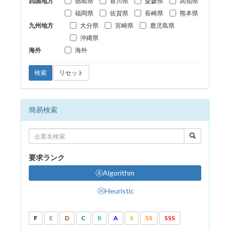
四国地方
徳島県
香川県
愛媛県
高知県
福岡県
佐賀県
長崎県
熊本県
九州地方
大分県
宮崎県
鹿児島県
沖縄県
海外
海外
検索
リセット
簡易検索
要求ランク
ⒶAlgorithm
ⒽHeuristic
F
E
D
C
B
A
S
SS
SSS