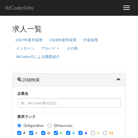
AtCoderJobs
求人一覧
2027年新卒採用
2028年新卒採用
中途採用
インターン
アルバイト
その他
AtCoder社による職業紹介
詳細検索
企業名
要求ランク
ⒶAlgorithm
ⒽHeuristic
F
E
D
C
B
A
S
SS