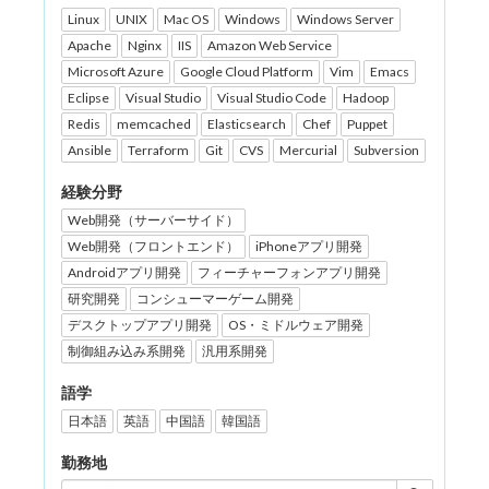
Linux
UNIX
Mac OS
Windows
Windows Server
Apache
Nginx
IIS
Amazon Web Service
Microsoft Azure
Google Cloud Platform
Vim
Emacs
Eclipse
Visual Studio
Visual Studio Code
Hadoop
Redis
memcached
Elasticsearch
Chef
Puppet
Ansible
Terraform
Git
CVS
Mercurial
Subversion
経験分野
Web開発（サーバーサイド）
Web開発（フロントエンド）
iPhoneアプリ開発
Androidアプリ開発
フィーチャーフォンアプリ開発
研究開発
コンシューマーゲーム開発
デスクトップアプリ開発
OS・ミドルウェア開発
制御組み込み系開発
汎用系開発
語学
日本語
英語
中国語
韓国語
勤務地