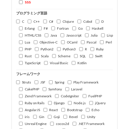
SSS
プログラミング言語
C
C++
C#
Clojure
Cobol
D
Erlang
F#
Fortran
Go
Haskell
HTML/CSS
Java
Javascript
Julia
Lisp
Lua
Objective-C
OCaml
Pascal
Perl
PHP
Python2
Python3
R
Ruby
Rust
Scala
Scheme
SQL
Swift
TypeScript
Visual Basic
Kotlin
フレームワーク
Struts
JSF
Spring
Play Framework
CakePHP
Symfony
Laravel
Zend Framework
CodeIgniter
FuelPHP
Ruby on Rails
Django
Node.js
jQuery
AngularJS
React
Bootstrap
Echo
iris
Gin
Goji
Revel
Unity
Unreal Engine
cocos2d
.NET Framework