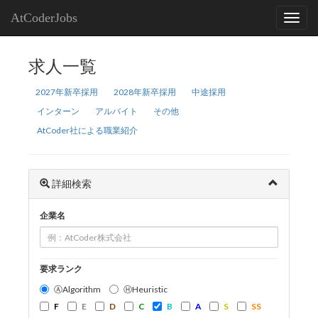
AtCoderJobs
求人一覧
2027年新卒採用
2028年新卒採用
中途採用
インターン
アルバイト
その他
AtCoder社による職業紹介
詳細検索
企業名
要求ランク
ⒶAlgorithm
ⒽHeuristic
F
E
D
C
B
A
S
SS