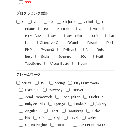
SSS
プログラミング言語
C
C++
C#
Clojure
Cobol
D
Erlang
F#
Fortran
Go
Haskell
HTML/CSS
Java
Javascript
Julia
Lisp
Lua
Objective-C
OCaml
Pascal
Perl
PHP
Python2
Python3
R
Ruby
Rust
Scala
Scheme
SQL
Swift
TypeScript
Visual Basic
Kotlin
フレームワーク
Struts
JSF
Spring
Play Framework
CakePHP
Symfony
Laravel
Zend Framework
CodeIgniter
FuelPHP
Ruby on Rails
Django
Node.js
jQuery
AngularJS
React
Bootstrap
Echo
iris
Gin
Goji
Revel
Unity
Unreal Engine
cocos2d
.NET Framework