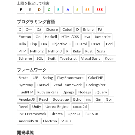
上限を指定して検索
F
E
D
C
B
A
S
SS
SSS
プログラミング言語
C
C++
C#
Clojure
Cobol
D
Erlang
F#
Fortran
Go
Haskell
HTML/CSS
Java
Javascript
Julia
Lisp
Lua
Objective-C
OCaml
Pascal
Perl
PHP
Python2
Python3
R
Ruby
Rust
Scala
Scheme
SQL
Swift
TypeScript
Visual Basic
Kotlin
フレームワーク
Struts
JSF
Spring
Play Framework
CakePHP
Symfony
Laravel
Zend Framework
CodeIgniter
FuelPHP
Ruby on Rails
Django
Node.js
jQuery
AngularJS
React
Bootstrap
Echo
iris
Gin
Goji
Revel
Unity
Unreal Engine
cocos2d
.NET Framework
DirectX
OpenGL
iOS SDK
AndroidSDK
Electron
Vue.js
開発環境