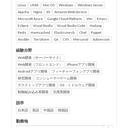
Linux
UNIX
Mac OS
Windows
Windows Server
Apache
Nginx
IIS
Amazon Web Service
Microsoft Azure
Google Cloud Platform
Vim
Emacs
Eclipse
Visual Studio
Visual Studio Code
Hadoop
Redis
memcached
Elasticsearch
Chef
Puppet
Ansible
Terraform
Git
CVS
Mercurial
Subversion
経験分野
Web開発（サーバーサイド）
Web開発（フロントエンド）
iPhoneアプリ開発
Androidアプリ開発
フィーチャーフォンアプリ開発
研究開発
コンシューマーゲーム開発
デスクトップアプリ開発
OS・ミドルウェア開発
制御組み込み系開発
汎用系開発
語学
日本語
英語
中国語
韓国語
勤務地