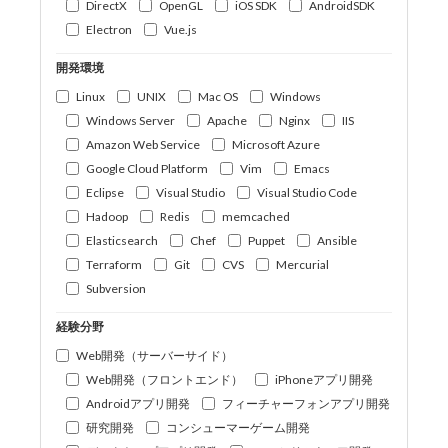
DirectX
OpenGL
iOS SDK
AndroidSDK
Electron
Vue.js
開発環境
Linux
UNIX
Mac OS
Windows
Windows Server
Apache
Nginx
IIS
Amazon Web Service
Microsoft Azure
Google Cloud Platform
Vim
Emacs
Eclipse
Visual Studio
Visual Studio Code
Hadoop
Redis
memcached
Elasticsearch
Chef
Puppet
Ansible
Terraform
Git
CVS
Mercurial
Subversion
経験分野
Web開発（サーバーサイド）
Web開発（フロントエンド）
iPhoneアプリ開発
Androidアプリ開発
フィーチャーフォンアプリ開発
研究開発
コンシューマーゲーム開発