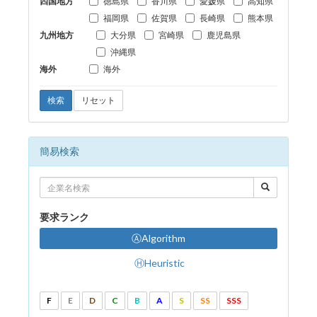
四国地方
徳島県
香川県
愛媛県
高知県
福岡県
佐賀県
長崎県
熊本県
九州地方
大分県
宮崎県
鹿児島県
沖縄県
海外
海外
検索
リセット
簡易検索
要求ランク
ⒶAlgorithm
ⒽHeuristic
F
E
D
C
B
A
S
SS
SSS