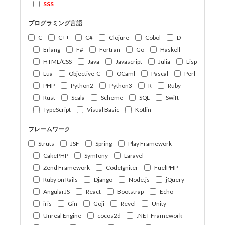
SSS
プログラミング言語
C
C++
C#
Clojure
Cobol
D
Erlang
F#
Fortran
Go
Haskell
HTML/CSS
Java
Javascript
Julia
Lisp
Lua
Objective-C
OCaml
Pascal
Perl
PHP
Python2
Python3
R
Ruby
Rust
Scala
Scheme
SQL
Swift
TypeScript
Visual Basic
Kotlin
フレームワーク
Struts
JSF
Spring
Play Framework
CakePHP
Symfony
Laravel
Zend Framework
CodeIgniter
FuelPHP
Ruby on Rails
Django
Node.js
jQuery
AngularJS
React
Bootstrap
Echo
iris
Gin
Goji
Revel
Unity
Unreal Engine
cocos2d
.NET Framework