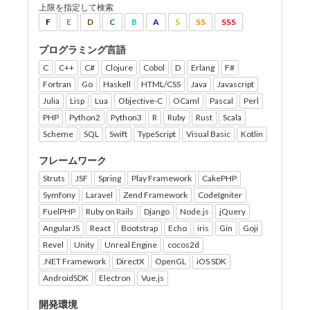
上限を指定して検索
F
E
D
C
B
A
S
SS
SSS
プログラミング言語
C
C++
C#
Clojure
Cobol
D
Erlang
F#
Fortran
Go
Haskell
HTML/CSS
Java
Javascript
Julia
Lisp
Lua
Objective-C
OCaml
Pascal
Perl
PHP
Python2
Python3
R
Ruby
Rust
Scala
Scheme
SQL
Swift
TypeScript
Visual Basic
Kotlin
フレームワーク
Struts
JSF
Spring
Play Framework
CakePHP
Symfony
Laravel
Zend Framework
CodeIgniter
FuelPHP
Ruby on Rails
Django
Node.js
jQuery
AngularJS
React
Bootstrap
Echo
iris
Gin
Goji
Revel
Unity
Unreal Engine
cocos2d
.NET Framework
DirectX
OpenGL
iOS SDK
AndroidSDK
Electron
Vue.js
開発環境