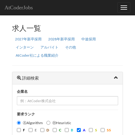
AtCoderJobs
求人一覧
2027年新卒採用
2028年新卒採用
中途採用
インターン
アルバイト
その他
AtCoder社による職業紹介
詳細検索
企業名
要求ランク
ⒶAlgorithm
ⒽHeuristic
F
E
D
C
B
A
S
SS