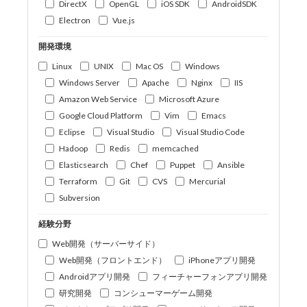
DirectX
OpenGL
iOS SDK
AndroidSDK
Electron
Vue.js
開発環境
Linux
UNIX
Mac OS
Windows
Windows Server
Apache
Nginx
IIS
Amazon Web Service
Microsoft Azure
Google Cloud Platform
Vim
Emacs
Eclipse
Visual Studio
Visual Studio Code
Hadoop
Redis
memcached
Elasticsearch
Chef
Puppet
Ansible
Terraform
Git
CVS
Mercurial
Subversion
経験分野
Web開発（サーバーサイド）
Web開発（フロントエンド）
iPhoneアプリ開発
Androidアプリ開発
フィーチャーフォンアプリ開発
研究開発
コンシューマーゲーム開発