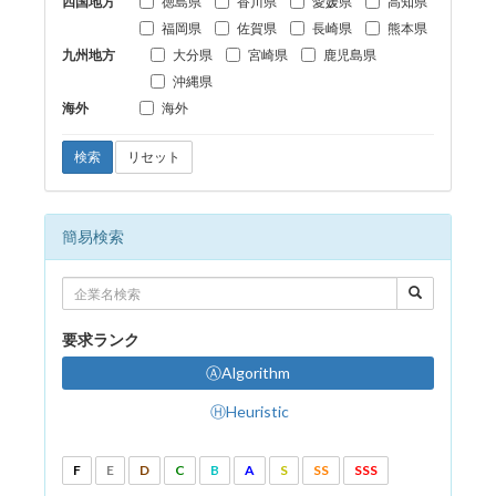
四国地方
徳島県
香川県
愛媛県
高知県
福岡県
佐賀県
長崎県
熊本県
九州地方
大分県
宮崎県
鹿児島県
沖縄県
海外
海外
検索
リセット
簡易検索
要求ランク
ⒶAlgorithm
ⒽHeuristic
F
E
D
C
B
A
S
SS
SSS