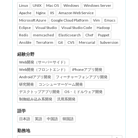
Linux
UNIX
Mac OS
Windows
Windows Server
Apache
Nginx
IIS
Amazon Web Service
Microsoft Azure
Google Cloud Platform
Vim
Emacs
Eclipse
Visual Studio
Visual Studio Code
Hadoop
Redis
memcached
Elasticsearch
Chef
Puppet
Ansible
Terraform
Git
CVS
Mercurial
Subversion
経験分野
Web開発（サーバーサイド）
Web開発（フロントエンド）
iPhoneアプリ開発
Androidアプリ開発
フィーチャーフォンアプリ開発
研究開発
コンシューマーゲーム開発
デスクトップアプリ開発
OS・ミドルウェア開発
制御組み込み系開発
汎用系開発
語学
日本語
英語
中国語
韓国語
勤務地