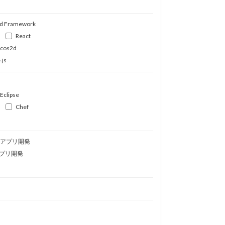
d Framework
React
ocos2d
.js
Eclipse
Chef
idアプリ開発
プリ開発