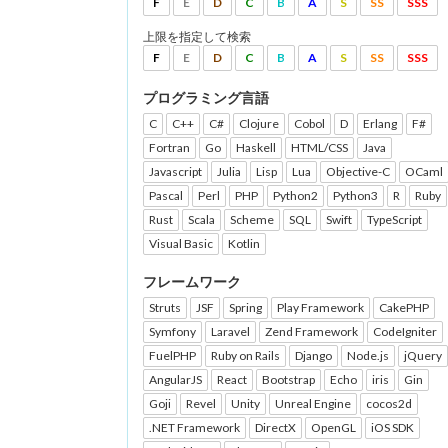
F
E
D
C
B
A
S
SS
SSS
上限を指定して検索
F
E
D
C
B
A
S
SS
SSS
プログラミング言語
C
C++
C#
Clojure
Cobol
D
Erlang
F#
Fortran
Go
Haskell
HTML/CSS
Java
Javascript
Julia
Lisp
Lua
Objective-C
OCaml
Pascal
Perl
PHP
Python2
Python3
R
Ruby
Rust
Scala
Scheme
SQL
Swift
TypeScript
Visual Basic
Kotlin
フレームワーク
Struts
JSF
Spring
Play Framework
CakePHP
Symfony
Laravel
Zend Framework
CodeIgniter
FuelPHP
Ruby on Rails
Django
Node.js
jQuery
AngularJS
React
Bootstrap
Echo
iris
Gin
Goji
Revel
Unity
Unreal Engine
cocos2d
.NET Framework
DirectX
OpenGL
iOS SDK