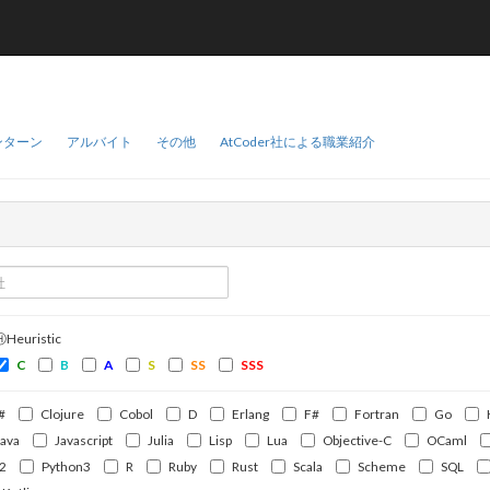
ンターン
アルバイト
その他
AtCoder社による職業紹介
ⒽHeuristic
C
B
A
S
SS
SSS
#
Clojure
Cobol
D
Erlang
F#
Fortran
Go
Java
Javascript
Julia
Lisp
Lua
Objective-C
OCaml
2
Python3
R
Ruby
Rust
Scala
Scheme
SQL