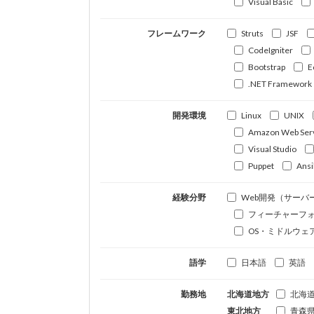
Visual Basic
フレームワーク
Struts
JSF
CodeIgniter
Bootstrap
E
.NET Framework
開発環境
Linux
UNIX
Amazon Web Ser
Visual Studio
Puppet
Ansi
経験分野
Web開発（サーバ
フィーチャーフ
OS・ミドルウェ
語学
日本語
英語
勤務地
北海道地方
北海
東北地方
青森