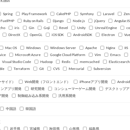
Kotlin
Spring
Play Framework
CakePHP
Symfony
Laravel
Zen
FuelPHP
Ruby on Rails
Django
Node.js
jQuery
AngularJS
cho
iris
Gin
Goji
Revel
Unity
Unreal Engine
c
DirectX
OpenGL
iOS SDK
AndroidSDK
Electron
Vue
Mac OS
Windows
Windows Server
Apache
Nginx
IIS
vice
Microsoft Azure
Google Cloud Platform
Vim
Emacs
Visual Studio Code
Hadoop
Redis
memcached
Elasticsearch
ble
Terraform
Git
CVS
Mercurial
Subversion
ーサイド）
Web開発（フロントエンド）
iPhoneアプリ開発
Andro
ォンアプリ開発
研究開発
コンシューマーゲーム開発
デスクトップア
ア開発
制御組み込み系開発
汎用系開発
中国語
韓国語
道
県
岩手県
宮城県
秋田県
山形県
福島県