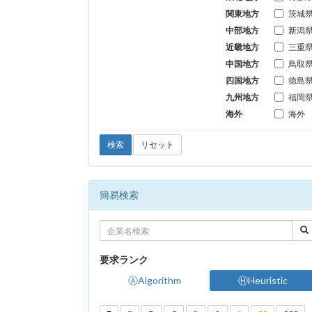
関東地方
茨城
中部地方
新潟
近畿地方
三重
中国地方
鳥取
四国地方
徳島
九州地方
福岡
海外
海外
検索
リセット
簡易検索
要求ランク
ⒶAlgorithm
ⒽHeuristic