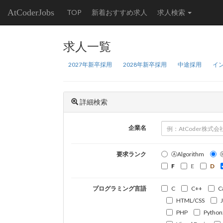
AtCoderJobs
TOP
新着おすすめ求人
求人検索
求人一覧
2027年新卒採用
2028年新卒採用
中途採用
イ
詳細検索
企業名
要求ランク
ⒶAlgorithm
F
E
D
プログラミング言語
C
C++
C
HTML/CSS
PHP
Python