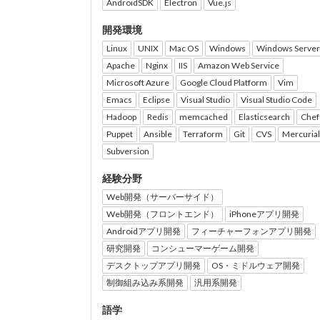
AndroidSDK
Electron
Vue.js
開発環境
Linux
UNIX
Mac OS
Windows
Windows Server
Apache
Nginx
IIS
Amazon Web Service
Microsoft Azure
Google Cloud Platform
Vim
Emacs
Eclipse
Visual Studio
Visual Studio Code
Hadoop
Redis
memcached
Elasticsearch
Chef
Puppet
Ansible
Terraform
Git
CVS
Mercurial
Subversion
経験分野
Web開発（サーバーサイド）
Web開発（フロントエンド）
iPhoneアプリ開発
Androidアプリ開発
フィーチャーフォンアプリ開発
研究開発
コンシューマーゲーム開発
デスクトップアプリ開発
OS・ミドルウェア開発
制御組み込み系開発
汎用系開発
語学