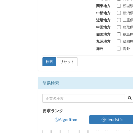
関東地方
茨城
中部地方
新潟
近畿地方
三重
中国地方
鳥取
四国地方
徳島
九州地方
福岡
海外
海外
検索
リセット
簡易検索
要求ランク
ⒶAlgorithm
ⒽHeuristic