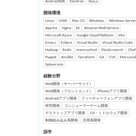
AndroidSDK
Electron
Vue.js
開発環境
Linux
UNIX
Mac OS
Windows
Windows Server
Apache
Nginx
IIS
Amazon Web Service
Microsoft Azure
Google Cloud Platform
Vim
Emacs
Eclipse
Visual Studio
Visual Studio Code
Hadoop
Redis
memcached
Elasticsearch
Chef
Puppet
Ansible
Terraform
Git
CVS
Mercurial
Subversion
経験分野
Web開発（サーバーサイド）
Web開発（フロントエンド）
iPhoneアプリ開発
Androidアプリ開発
フィーチャーフォンアプリ開発
研究開発
コンシューマーゲーム開発
デスクトップアプリ開発
OS・ミドルウェア開発
制御組み込み系開発
汎用系開発
語学