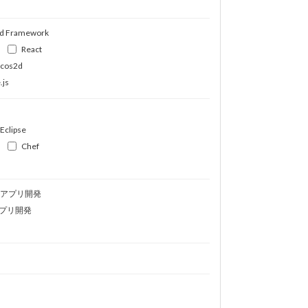
d Framework
React
ocos2d
.js
Eclipse
Chef
idアプリ開発
プリ開発