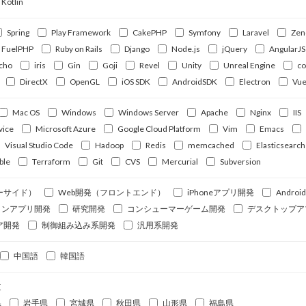
Kotlin
Spring
Play Framework
CakePHP
Symfony
Laravel
Zen
FuelPHP
Ruby on Rails
Django
Node.js
jQuery
AngularJS
cho
iris
Gin
Goji
Revel
Unity
Unreal Engine
c
DirectX
OpenGL
iOS SDK
AndroidSDK
Electron
Vue
Mac OS
Windows
Windows Server
Apache
Nginx
IIS
vice
Microsoft Azure
Google Cloud Platform
Vim
Emacs
Visual Studio Code
Hadoop
Redis
memcached
Elasticsearch
ble
Terraform
Git
CVS
Mercurial
Subversion
ーサイド）
Web開発（フロントエンド）
iPhoneアプリ開発
Andro
ォンアプリ開発
研究開発
コンシューマーゲーム開発
デスクトップア
ア開発
制御組み込み系開発
汎用系開発
中国語
韓国語
道
県
岩手県
宮城県
秋田県
山形県
福島県