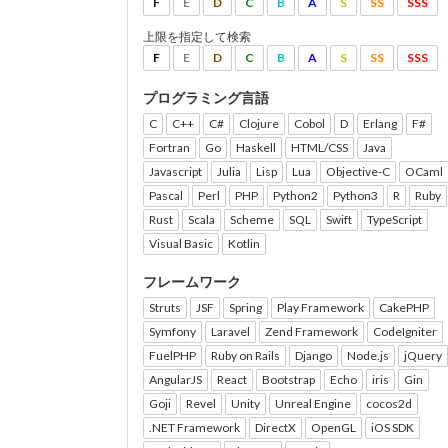
F
E
D
C
B
A
S
SS
SSS
上限を指定して検索
F
E
D
C
B
A
S
SS
SSS
プログラミング言語
C
C++
C#
Clojure
Cobol
D
Erlang
F#
Fortran
Go
Haskell
HTML/CSS
Java
Javascript
Julia
Lisp
Lua
Objective-C
OCaml
Pascal
Perl
PHP
Python2
Python3
R
Ruby
Rust
Scala
Scheme
SQL
Swift
TypeScript
Visual Basic
Kotlin
フレームワーク
Struts
JSF
Spring
Play Framework
CakePHP
Symfony
Laravel
Zend Framework
CodeIgniter
FuelPHP
Ruby on Rails
Django
Node.js
jQuery
AngularJS
React
Bootstrap
Echo
iris
Gin
Goji
Revel
Unity
Unreal Engine
cocos2d
.NET Framework
DirectX
OpenGL
iOS SDK