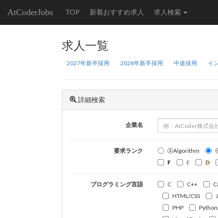
AtCoderJobs
TOP
新着おすすめ求人
求人検索
求人一覧
2027年新卒採用
2028年新卒採用
中途採用
イ
詳細検索
企業名
要求ランク
ⒶAlgorithm
F
E
D
プログラミング言語
C
C++
C
HTML/CSS
PHP
Python