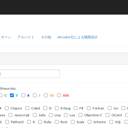
ンターン
アルバイト
その他
AtCoder社による職業紹介
ⒽHeuristic
C
B
A
S
SS
SSS
#
Clojure
Cobol
D
Erlang
F#
Fortran
Go
Java
Javascript
Julia
Lisp
Lua
Objective-C
OCaml
2
Python3
R
Ruby
Rust
Scala
Scheme
SQL