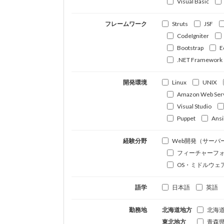
Visual Basic
フレームワーク
Struts
JSF
CodeIgniter
Bootstrap
E
.NET Framework
開発環境
Linux
UNIX
Amazon Web Ser
Visual Studio
Puppet
Ansi
経験分野
Web開発（サーバ
フィーチャーフ
OS・ミドルウェ
語学
日本語
英語
勤務地
北海道地方
北海
東北地方
青森