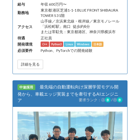
給与
年収 600万円〜
東京都 港区芝浦1-1-1 BLUE FRONT SHIBAURA
勤務地
TOWER S 31階
山手線／京浜東北線・根岸線／東京モノレール
アクセス
「浜松町駅」南口 徒歩約6分
または常駐先：東京都港区、神奈川県横浜市
待遇
正社員
開発環境
C++
Python3
Linux
Windows
日本語
必須要件
Python、PyTorchでの開発経験
詳細を見る
最先端の自動運転向け深層学習モデル開
中途採用
発から、車載エッジ実装までを牽引するAIエンジニ
ア
要求ランク：
Ⓐ
B
/
Ⓗ
B