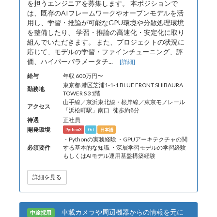
を担うエンジニアを募集します。 本ポジションで
は、既存のAIフレームワークやオープンモデルを活
用し、学習・推論が可能なGPU環境や分散処理環境
を整備したり、 学習・推論の高速化・安定化に取り
組んでいただきます。 また、プロジェクトの状況に
応じて、モデルの学習・ファインチューニング、評
価、ハイパーパラメータチ...
[詳細]
給与
年収 600万円〜
東京都 港区芝浦1-1-1 BLUE FRONT SHIBAURA
勤務地
TOWER S 31階
山手線／京浜東北線・根岸線／東京モノレール
アクセス
「浜松町駅」南口 徒歩約6分
待遇
正社員
開発環境
Python3
Git
日本語
・Pythonの実務経験 ・GPUアーキテクチャの関
必須要件
する基本的な知識 ・深層学習モデルの学習経験
もしくはAIモデル運用基盤構築経験
詳細を見る
車載カメラや周辺機器からの情報を元に
中途採用