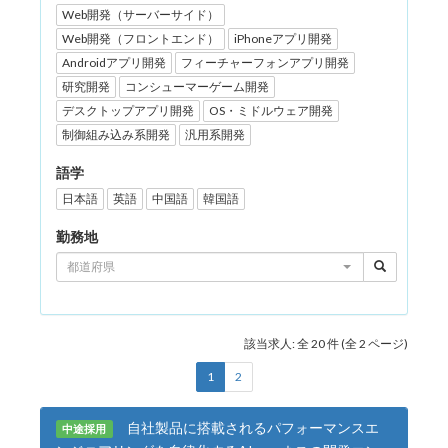
Web開発（サーバーサイド）
Web開発（フロントエンド）
iPhoneアプリ開発
Androidアプリ開発
フィーチャーフォンアプリ開発
研究開発
コンシューマーゲーム開発
デスクトップアプリ開発
OS・ミドルウェア開発
制御組み込み系開発
汎用系開発
語学
日本語
英語
中国語
韓国語
勤務地
都道府県
該当求人: 全 20 件 (全 2 ページ)
1
2
自社製品に搭載されるパフォーマンスエ
中途採用