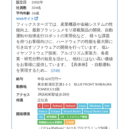
設立日
2002年
社員数
334名
平均年齢
36歳
Webサイト
フィックスターズでは、産業機器や金融システムの性
能向上、最新フラッシュメモリ搭載製品の開発、自動
運転や自律走行ロボットの実用化など、 様々な課題
を持つお客様向けに、ハードウェアの性能を最大限に
引き出すソフトウェアの開発を行っています。 低レ
イヤソフトウェア技術、アルゴリズム実装力、各産
業・研究分野の知見を活かし、他社にはない高い価値
をお客様に提供しています。 【具体例】 ・自動運転
を実現するため...
[詳細]
給与
年収 620万円〜
東京都 港区芝浦1-1-1 BLUE FRONT SHIBAURA
勤務地
TOWER S 31階
アクセス
JR浜松町駅徒歩10分
待遇
正社員
C
C++
Python2
Python3
Linux
Windows
Vim
Emacs
Eclipse
Visual Studio
Visual Studio Code
開発環境
Git
研究開発
OS・ミドルウェア開発
制御組み込み系開発
日本語
・C/C++/Pythonにおけるプログラミング知識・