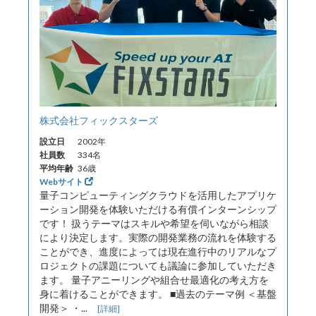
株式会社フィックスターズ
設立日
2002年
社員数
334名
平均年齢
36歳
Webサイト
量子コンピューティングクラウドを活用したアプリケ
ーション開発を体験いただける有償インターンシップ
です！ 扱うテーマはスキルや希望を伺いながら相談
により決定します。実際の開発業務の流れを体験する
ことができ、進度によっては現在進行中のリアルなプ
ロジェクトの課題についても議論に参加していただき
ます。 量子アニーリングや組合せ最適化の考え方を
身に着けることができます。 ■過去のテーマ例 ＜基盤
開発＞ ・...
[詳細]