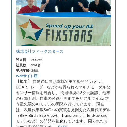
株式会社フィックスターズ
設立日
2002年
社員数
334名
平均年齢
36歳
Webサイト
【概要】 自動運転向け車載AIモデル開発 カメラ、
LiDAR、レーダーなどから得られるマルチモーダルな
センサー情報を統合し、 周辺環境の3次元認識、他車
の行動予測、自車の経路計画までをリアルタイムに行
う最先端のAIモデルの開発を行っています。 現在
は、次世代車載SoCへの実装を見据えた次世代モデル
（BEV(Bird's Eye View)、Transformer、End-to-End
モデルなど）の開発を強化しています。 限られたリ
ソース内で認識・予...
[詳細]