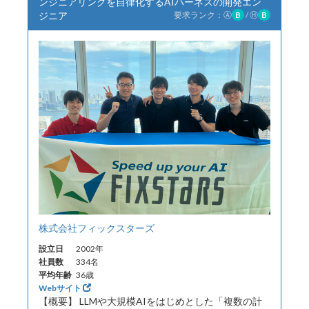
ンジニアリングを自律化するAIハーネスの開発エン
ジニア
要求ランク：
Ⓐ
B
/
Ⓗ
B
株式会社フィックスターズ
設立日
2002年
社員数
334名
平均年齢
36歳
Webサイト
【概要】 LLMや大規模AIをはじめとした「複数の計