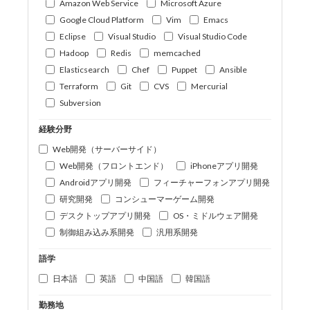
Amazon Web Service
Microsoft Azure
Google Cloud Platform
Vim
Emacs
Eclipse
Visual Studio
Visual Studio Code
Hadoop
Redis
memcached
Elasticsearch
Chef
Puppet
Ansible
Terraform
Git
CVS
Mercurial
Subversion
経験分野
Web開発（サーバーサイド）
Web開発（フロントエンド）
iPhoneアプリ開発
Androidアプリ開発
フィーチャーフォンアプリ開発
研究開発
コンシューマーゲーム開発
デスクトップアプリ開発
OS・ミドルウェア開発
制御組み込み系開発
汎用系開発
語学
日本語
英語
中国語
韓国語
勤務地