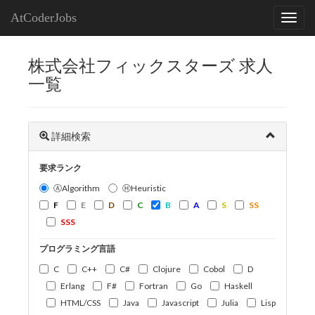
AtCoderJobs
株式会社フィックスターズ 求人
一覧
詳細検索
要求ランク
ⒶAlgorithm
ⒽHeuristic
F
E
D
C
B
A
S
SS
SSS
プログラミング言語
C
C++
C#
Clojure
Cobol
D
Erlang
F#
Fortran
Go
Haskell
HTML/CSS
Java
Javascript
Julia
Lisp