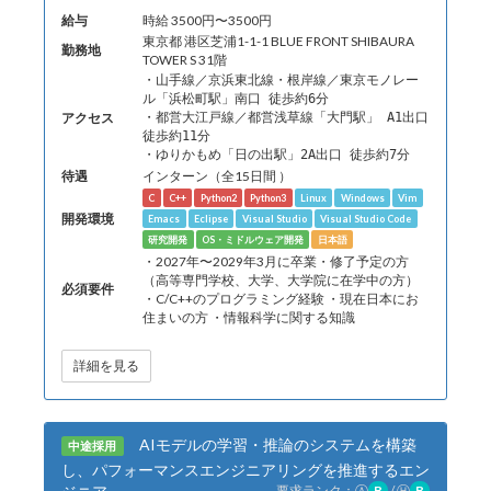
給与
時給 3500円〜3500円
東京都 港区芝浦1-1-1 BLUE FRONT SHIBAURA
勤務地
TOWER S 31階
・山手線／京浜東北線・根岸線／東京モノレー
ル「浜松町駅」南口 徒歩約6分
アクセス
・都営大江戸線／都営浅草線「大門駅」 A1出口
徒歩約11分
・ゆりかもめ「日の出駅」2A出口 徒歩約7分
待遇
インターン（全15日間 ）
C
C++
Python2
Python3
Linux
Windows
Vim
開発環境
Emacs
Eclipse
Visual Studio
Visual Studio Code
研究開発
OS・ミドルウェア開発
日本語
・2027年〜2029年3月に卒業・修了予定の方
（高等専門学校、大学、大学院に在学中の方）
必須要件
・C/C++のプログラミング経験 ・現在日本にお
住まいの方 ・情報科学に関する知識
詳細を見る
AIモデルの学習・推論のシステムを構築
中途採用
し、パフォーマンスエンジニアリングを推進するエン
要求ランク：
Ⓐ
B
/
Ⓗ
B