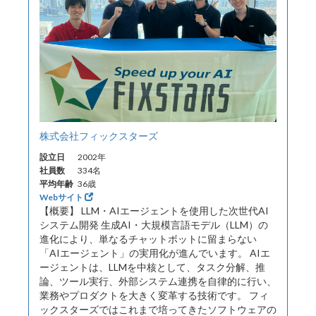
株式会社フィックスターズ
設立日
2002年
社員数
334名
平均年齢
36歳
Webサイト
【概要】 LLM・AIエージェントを使用した次世代AI
システム開発 生成AI・大規模言語モデル（LLM）の
進化により、単なるチャットボットに留まらない
「AIエージェント」の実用化が進んでいます。 AIエ
ージェントは、LLMを中核として、タスク分解、推
論、ツール実行、外部システム連携を自律的に行い、
業務やプロダクトを大きく変革する技術です。 フィ
ックスターズではこれまで培ってきたソフトウェアの