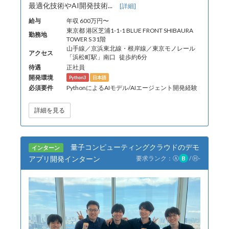
最適化技術やAI開発技術...
[詳細]
給与
年収 600万円〜
東京都 港区芝浦1-1-1 BLUE FRONT SHIBAURA
勤務地
TOWER S 31階
山手線／京浜東北線・根岸線／東京モノレール
アクセス
「浜松町駅」南口 徒歩約6分
待遇
正社員
開発環境
Python3
日本語
必須要件
PythonによるAIモデル/AIエージェント開発経験
詳細を見る
量子コンピューティングクラウドのデモ
インターン
アプリ開発インターン
要求ランク：
Ⓐ
B
/
Ⓗ
-