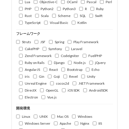
Lua
Objective-C
OCaml
Pascal
Perl
PHP
Python2
Python3
R
Ruby
Rust
Scala
Scheme
SQL
Swift
TypeScript
Visual Basic
Kotlin
フレームワーク
Struts
JSF
Spring
Play Framework
CakePHP
Symfony
Laravel
Zend Framework
CodeIgniter
FuelPHP
Ruby on Rails
Django
Node.js
jQuery
AngularJS
React
Bootstrap
Echo
iris
Gin
Goji
Revel
Unity
Unreal Engine
cocos2d
.NET Framework
DirectX
OpenGL
iOS SDK
AndroidSDK
Electron
Vue.js
開発環境
Linux
UNIX
Mac OS
Windows
Windows Server
Apache
Nginx
IIS