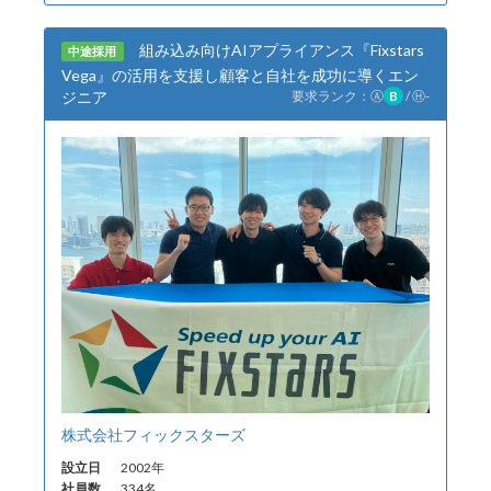
組み込み向けAIアプライアンス『Fixstars
中途採用
Vega』の活用を支援し顧客と自社を成功に導くエン
ジニア
要求ランク：
Ⓐ
B
/
Ⓗ
-
株式会社フィックスターズ
設立日
2002年
社員数
334名