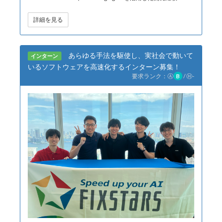
詳細を見る
あらゆる手法を駆使し、実社会で動いて
インターン
いるソフトウェアを高速化するインターン募集！
要求ランク：
Ⓐ
B
/
Ⓗ
-