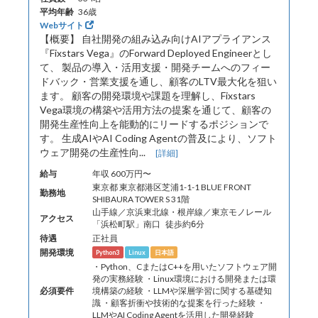
平均年齢
36歳
Webサイト
【概要】 自社開発の組み込み向けAIアプライアンス
『Fixstars Vega』のForward Deployed Engineerとし
て、 製品の導入・活用支援・開発チームへのフィー
ドバック・営業支援を通し、顧客のLTV最大化を狙い
ます。 顧客の開発環境や課題を理解し、Fixstars
Vega環境の構築や活用方法の提案を通じて、顧客の
開発生産性向上を能動的にリードするポジションで
す。 生成AIやAI Coding Agentの普及により、ソフト
ウェア開発の生産性向...
[詳細]
給与
年収 600万円〜
東京都 東京都港区芝浦1-1-1 BLUE FRONT
勤務地
SHIBAURA TOWER S 31階
山手線／京浜東北線・根岸線／東京モノレール
アクセス
「浜松町駅」南口 徒歩約6分
待遇
正社員
開発環境
Python3
Linux
日本語
・Python、CまたはC++を用いたソフトウェア開
発の実務経験 ・Linux環境における開発または環
必須要件
境構築の経験 ・LLMや深層学習に関する基礎知
識 ・顧客折衝や技術的な提案を行った経験 ・
LLMやAI Coding Agentを活用した開発経験