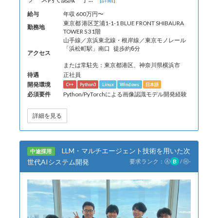
給与
年収 600万円〜
東京都 港区芝浦1-1-1 BLUE FRONT SHIBAURA
勤務地
TOWER S 31階
山手線／京浜東北線・根岸線／東京モノレール
「浜松町駅」南口 徒歩約6分
アクセス
または常駐先：東京都港区、神奈川県横浜市
待遇
正社員
開発環境
C++
Python3
Linux
Windows
日本語
必須要件
Python/PyTorchによる画像認識モデル開発経験
詳細を見る
LLM・マルチエージェント技術を用いた次
中途採用
世代AIシステム開発
要求ランク：
Ⓐ
B
/
Ⓗ
-