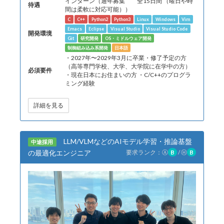
インターン（通年募集 全15日間 （曜日や時
待遇
間は柔軟に対応可能））
C
C++
Python2
Python3
Linux
Windows
Vim
Emacs
Eclipse
Visual Studio
Visual Studio Code
開発環境
Git
研究開発
OS・ミドルウェア開発
制御組み込み系開発
日本語
・2027年〜2029年3月に卒業・修了予定の方
（高等専門学校、大学、大学院に在学中の方）
必須要件
・現在日本にお住まいの方 ・C/C++のプログラ
ミング経験
詳細を見る
LLM/VLMなどのAIモデル学習・推論基盤
中途採用
の最適化エンジニア
要求ランク：
Ⓐ
B
/
Ⓗ
B