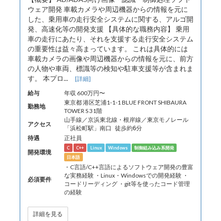
ウェア開発 車載カメラや周辺機器からの情報を元に
した、乗用車の走行安全システムに関する、アルゴ開
発、高速化等の開発支援 【具体的な職務内容】 乗用
車の走行にあたり、それを支援する走行安全システム
の重要性は益々高まっています。 これは具体的には
車載カメラの画像や周辺機器からの情報を元に、前方
の人物や車両、標識等の検知や駐車支援等が含まれま
す。 本プロ...
[詳細]
給与
年収 600万円〜
東京都 港区芝浦1-1-1 BLUE FRONT SHIBAURA
勤務地
TOWER S 31階
山手線／京浜東北線・根岸線／東京モノレール
アクセス
「浜松町駅」南口 徒歩約6分
待遇
正社員
C
C++
Linux
Windows
制御組み込み系開発
開発環境
日本語
・C言語/C++言語によるソフトウェア開発の豊富
な実務経験 ・Linux・Windowsでの開発経験 ・
必須要件
コードリーディング ・git等を使ったコード管理
の経験
詳細を見る