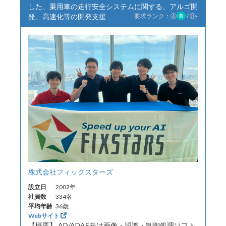
した、乗用車の走行安全システムに関する、アルゴ開
発、高速化等の開発支援
要求ランク：
Ⓐ
B
/
Ⓗ
-
株式会社フィックスターズ
設立日
2002年
社員数
334名
平均年齢
36歳
Webサイト
【概要】 AD/ADAS向け画像・認識・制御処理ソフト