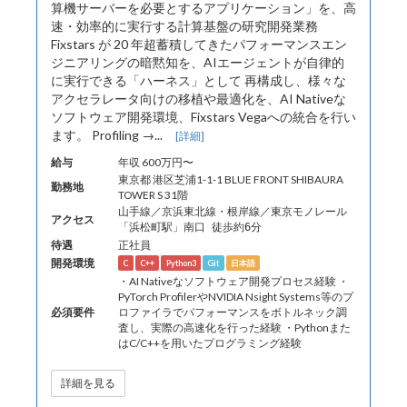
算機サーバーを必要とするアプリケーション」を、高
速・効率的に実行する計算基盤の研究開発業務
Fixstars が 20 年超蓄積してきたパフォーマンスエン
ジニアリングの暗黙知を、AIエージェントが自律的
に実行できる「ハーネス」として 再構成し、様々な
アクセラレータ向けの移植や最適化を、AI Nativeな
ソフトウェア開発環境、Fixstars Vegaへの統合を行い
ます。 Profiling →...
[詳細]
給与
年収 600万円〜
東京都 港区芝浦1-1-1 BLUE FRONT SHIBAURA
勤務地
TOWER S 31階
山手線／京浜東北線・根岸線／東京モノレール
アクセス
「浜松町駅」南口 徒歩約6分
待遇
正社員
開発環境
C
C++
Python3
Git
日本語
・AI Nativeなソフトウェア開発プロセス経験 ・
PyTorch ProfilerやNVIDIA Nsight Systems等のプ
必須要件
ロファイラでパフォーマンスをボトルネック調
査し、実際の高速化を行った経験 ・Pythonまた
はC/C++を用いたプログラミング経験
詳細を見る