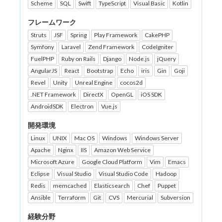
Scheme
SQL
Swift
TypeScript
Visual Basic
Kotlin
フレームワーク
Struts
JSF
Spring
Play Framework
CakePHP
Symfony
Laravel
Zend Framework
CodeIgniter
FuelPHP
Ruby on Rails
Django
Node.js
jQuery
AngularJS
React
Bootstrap
Echo
iris
Gin
Goji
Revel
Unity
Unreal Engine
cocos2d
.NET Framework
DirectX
OpenGL
iOS SDK
AndroidSDK
Electron
Vue.js
開発環境
Linux
UNIX
Mac OS
Windows
Windows Server
Apache
Nginx
IIS
Amazon Web Service
Microsoft Azure
Google Cloud Platform
Vim
Emacs
Eclipse
Visual Studio
Visual Studio Code
Hadoop
Redis
memcached
Elasticsearch
Chef
Puppet
Ansible
Terraform
Git
CVS
Mercurial
Subversion
経験分野