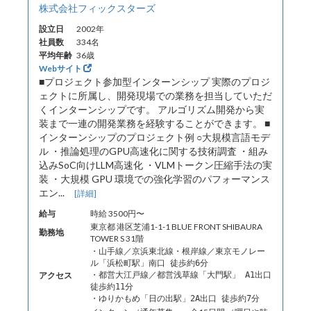
株式会社フィックスターズ
設立日
2002年
社員数
334名
平均年齢
36歳
Webサイト
■プロジェクト参加型インターンシップ 実際のプロジ
ェクトに所属し、開発現場での業務を担当していただ
くインターンシップです。 アルゴリズム開発から実
装まで一連の開発業務を経験することができます。 ■
インターンシップのプロジェクト例 ○大規模言語モデ
ル ・推論処理のGPU高速化に関する技術調査 ・組み
込みSoC向けLLM高速化 ・VLMトークン圧縮手法の実
装 ・大規模 GPU 環境での強化学習のパフォーマンス
エン...
[詳細]
給与
時給 3500円〜
東京都 港区芝浦1-1-1 BLUE FRONT SHIBAURA
勤務地
TOWER S 31階
・山手線／京浜東北線・根岸線／東京モノレー
ル「浜松町駅」南口 徒歩約6分
アクセス
・都営大江戸線／都営浅草線「大門駅」 A1出口
徒歩約11分
・ゆりかもめ「日の出駅」2A出口 徒歩約7分