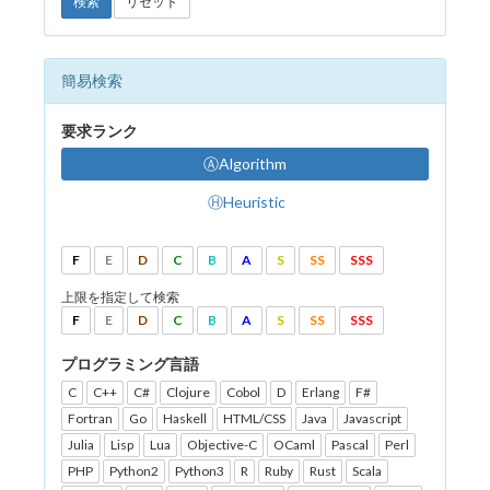
検索
リセット
簡易検索
要求ランク
ⒶAlgorithm
ⒽHeuristic
F
E
D
C
B
A
S
SS
SSS
上限を指定して検索
F
E
D
C
B
A
S
SS
SSS
プログラミング言語
C
C++
C#
Clojure
Cobol
D
Erlang
F#
Fortran
Go
Haskell
HTML/CSS
Java
Javascript
Julia
Lisp
Lua
Objective-C
OCaml
Pascal
Perl
PHP
Python2
Python3
R
Ruby
Rust
Scala