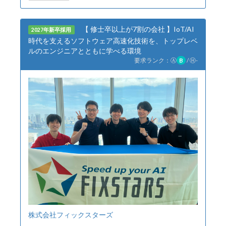
【 修士卒以上が7割の会社 】IoT/AI
2027年新卒採用
時代を支えるソフトウェア高速化技術を、トップレベ
ルのエンジニアとともに学べる環境
要求ランク：
Ⓐ
B
/
Ⓗ
-
株式会社フィックスターズ