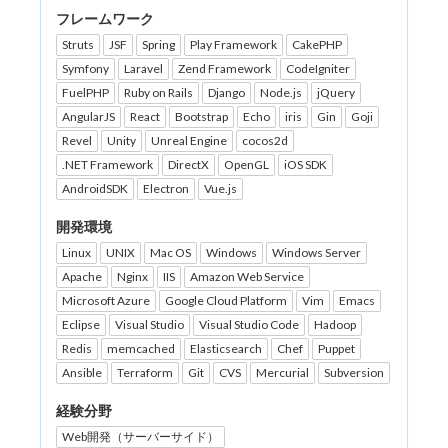
フレームワーク
Struts
JSF
Spring
Play Framework
CakePHP
Symfony
Laravel
Zend Framework
CodeIgniter
FuelPHP
Ruby on Rails
Django
Node.js
jQuery
AngularJS
React
Bootstrap
Echo
iris
Gin
Goji
Revel
Unity
Unreal Engine
cocos2d
.NET Framework
DirectX
OpenGL
iOS SDK
AndroidSDK
Electron
Vue.js
開発環境
Linux
UNIX
Mac OS
Windows
Windows Server
Apache
Nginx
IIS
Amazon Web Service
Microsoft Azure
Google Cloud Platform
Vim
Emacs
Eclipse
Visual Studio
Visual Studio Code
Hadoop
Redis
memcached
Elasticsearch
Chef
Puppet
Ansible
Terraform
Git
CVS
Mercurial
Subversion
経験分野
Web開発（サーバーサイド）