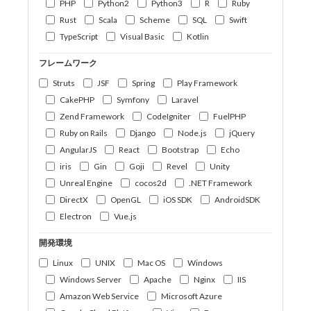
PHP
Python2
Python3
R
Ruby
Rust
Scala
Scheme
SQL
Swift
TypeScript
Visual Basic
Kotlin
フレームワーク
Struts
JSF
Spring
Play Framework
CakePHP
Symfony
Laravel
Zend Framework
CodeIgniter
FuelPHP
Ruby on Rails
Django
Node.js
jQuery
AngularJS
React
Bootstrap
Echo
iris
Gin
Goji
Revel
Unity
Unreal Engine
cocos2d
.NET Framework
DirectX
OpenGL
iOS SDK
AndroidSDK
Electron
Vue.js
開発環境
Linux
UNIX
Mac OS
Windows
Windows Server
Apache
Nginx
IIS
Amazon Web Service
Microsoft Azure