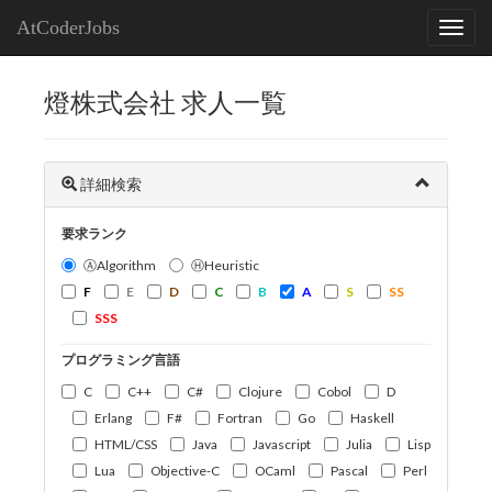
AtCoderJobs
燈株式会社 求人一覧
詳細検索
要求ランク
ⒶAlgorithm
ⒽHeuristic
F
E
D
C
B
A
S
SS
SSS
プログラミング言語
C
C++
C#
Clojure
Cobol
D
Erlang
F#
Fortran
Go
Haskell
HTML/CSS
Java
Javascript
Julia
Lisp
Lua
Objective-C
OCaml
Pascal
Perl