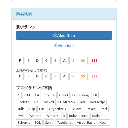
簡易検索
要求ランク
ⒶAlgorithm
ⒽHeuristic
F
E
D
C
B
A
S
SS
SSS
上限を指定して検索
F
E
D
C
B
A
S
SS
SSS
プログラミング言語
C
C++
C#
Clojure
Cobol
D
Erlang
F#
Fortran
Go
Haskell
HTML/CSS
Java
Javascript
Julia
Lisp
Lua
Objective-C
OCaml
Pascal
Perl
PHP
Python2
Python3
R
Ruby
Rust
Scala
Scheme
SQL
Swift
TypeScript
Visual Basic
Kotlin