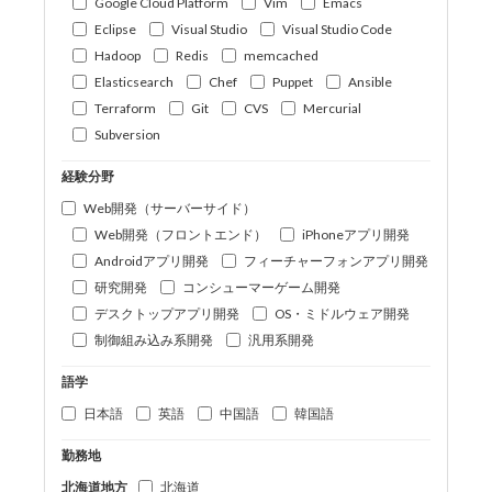
Google Cloud Platform
Vim
Emacs
Eclipse
Visual Studio
Visual Studio Code
Hadoop
Redis
memcached
Elasticsearch
Chef
Puppet
Ansible
Terraform
Git
CVS
Mercurial
Subversion
経験分野
Web開発（サーバーサイド）
Web開発（フロントエンド）
iPhoneアプリ開発
Androidアプリ開発
フィーチャーフォンアプリ開発
研究開発
コンシューマーゲーム開発
デスクトップアプリ開発
OS・ミドルウェア開発
制御組み込み系開発
汎用系開発
語学
日本語
英語
中国語
韓国語
勤務地
北海道地方
北海道