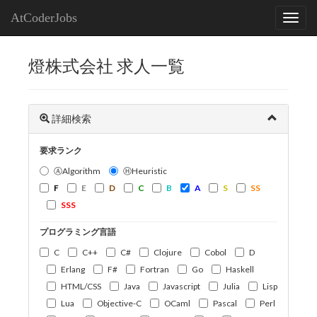
AtCoderJobs
燈株式会社 求人一覧
詳細検索
要求ランク
ⒶAlgorithm
ⒽHeuristic
F
E
D
C
B
A
S
SS
SSS
プログラミング言語
C
C++
C#
Clojure
Cobol
D
Erlang
F#
Fortran
Go
Haskell
HTML/CSS
Java
Javascript
Julia
Lisp
Lua
Objective-C
OCaml
Pascal
Perl