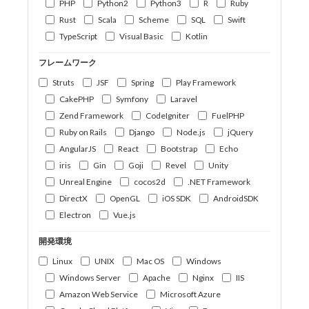
PHP
Python2
Python3
R
Ruby
Rust
Scala
Scheme
SQL
Swift
TypeScript
Visual Basic
Kotlin
フレームワーク
Struts
JSF
Spring
Play Framework
CakePHP
Symfony
Laravel
Zend Framework
CodeIgniter
FuelPHP
Ruby on Rails
Django
Node.js
jQuery
AngularJS
React
Bootstrap
Echo
iris
Gin
Goji
Revel
Unity
Unreal Engine
cocos2d
.NET Framework
DirectX
OpenGL
iOS SDK
AndroidSDK
Electron
Vue.js
開発環境
Linux
UNIX
Mac OS
Windows
Windows Server
Apache
Nginx
IIS
Amazon Web Service
Microsoft Azure