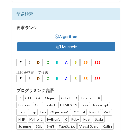
簡易検索
要求ランク
ⒶAlgorithm
ⒽHeuristic
F
E
D
C
B
A
S
SS
SSS
上限を指定して検索
F
E
D
C
B
A
S
SS
SSS
プログラミング言語
C
C++
C#
Clojure
Cobol
D
Erlang
F#
Fortran
Go
Haskell
HTML/CSS
Java
Javascript
Julia
Lisp
Lua
Objective-C
OCaml
Pascal
Perl
PHP
Python2
Python3
R
Ruby
Rust
Scala
Scheme
SQL
Swift
TypeScript
Visual Basic
Kotlin