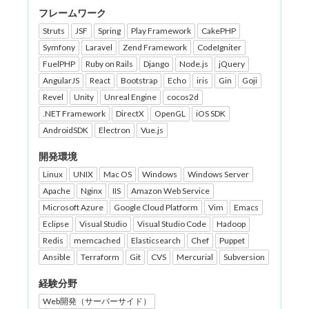
フレームワーク
Struts
JSF
Spring
Play Framework
CakePHP
Symfony
Laravel
Zend Framework
CodeIgniter
FuelPHP
Ruby on Rails
Django
Node.js
jQuery
AngularJS
React
Bootstrap
Echo
iris
Gin
Goji
Revel
Unity
Unreal Engine
cocos2d
.NET Framework
DirectX
OpenGL
iOS SDK
AndroidSDK
Electron
Vue.js
開発環境
Linux
UNIX
Mac OS
Windows
Windows Server
Apache
Nginx
IIS
Amazon Web Service
Microsoft Azure
Google Cloud Platform
Vim
Emacs
Eclipse
Visual Studio
Visual Studio Code
Hadoop
Redis
memcached
Elasticsearch
Chef
Puppet
Ansible
Terraform
Git
CVS
Mercurial
Subversion
経験分野
Web開発（サーバーサイド）