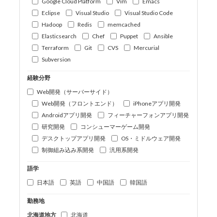
Google Cloud Platform
Vim
Emacs
Eclipse
Visual Studio
Visual Studio Code
Hadoop
Redis
memcached
Elasticsearch
Chef
Puppet
Ansible
Terraform
Git
CVS
Mercurial
Subversion
経験分野
Web開発（サーバーサイド）
Web開発（フロントエンド）
iPhoneアプリ開発
Androidアプリ開発
フィーチャーフォンアプリ開発
研究開発
コンシューマーゲーム開発
デスクトップアプリ開発
OS・ミドルウェア開発
制御組み込み系開発
汎用系開発
語学
日本語
英語
中国語
韓国語
勤務地
北海道地方
北海道