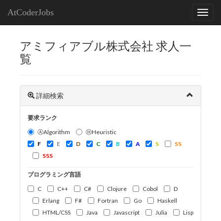
AtCoderJobs
アミフィアブル株式会社 求人一
覧
詳細検索
要求ランク
ⒶAlgorithm
ⒽHeuristic
F
E
D
C
B
A
S
SS
SSS
プログラミング言語
C
C++
C#
Clojure
Cobol
D
Erlang
F#
Fortran
Go
Haskell
HTML/CSS
Java
Javascript
Julia
Lisp