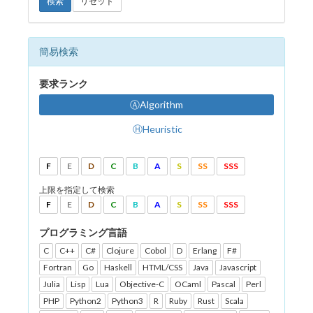
検索
リセット
簡易検索
要求ランク
ⒶAlgorithm
ⒽHeuristic
F
E
D
C
B
A
S
SS
SSS
上限を指定して検索
F
E
D
C
B
A
S
SS
SSS
プログラミング言語
C
C++
C#
Clojure
Cobol
D
Erlang
F#
Fortran
Go
Haskell
HTML/CSS
Java
Javascript
Julia
Lisp
Lua
Objective-C
OCaml
Pascal
Perl
PHP
Python2
Python3
R
Ruby
Rust
Scala