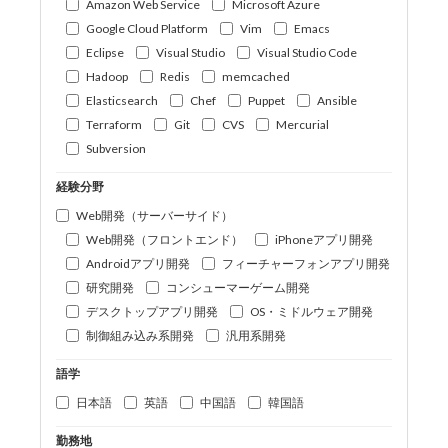
Amazon Web Service
Microsoft Azure
Google Cloud Platform
Vim
Emacs
Eclipse
Visual Studio
Visual Studio Code
Hadoop
Redis
memcached
Elasticsearch
Chef
Puppet
Ansible
Terraform
Git
CVS
Mercurial
Subversion
経験分野
Web開発（サーバーサイド）
Web開発（フロントエンド）
iPhoneアプリ開発
Androidアプリ開発
フィーチャーフォンアプリ開発
研究開発
コンシューマーゲーム開発
デスクトップアプリ開発
OS・ミドルウェア開発
制御組み込み系開発
汎用系開発
語学
日本語
英語
中国語
韓国語
勤務地