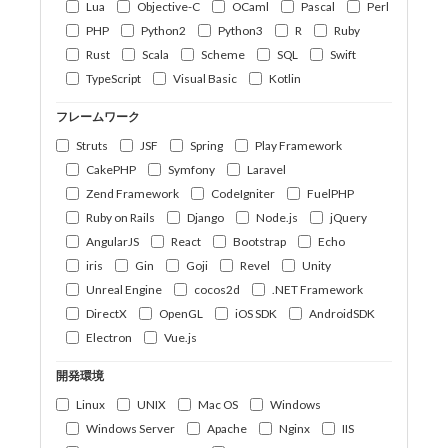
Lua
Objective-C
OCaml
Pascal
Perl
PHP
Python2
Python3
R
Ruby
Rust
Scala
Scheme
SQL
Swift
TypeScript
Visual Basic
Kotlin
フレームワーク
Struts
JSF
Spring
Play Framework
CakePHP
Symfony
Laravel
Zend Framework
CodeIgniter
FuelPHP
Ruby on Rails
Django
Node.js
jQuery
AngularJS
React
Bootstrap
Echo
iris
Gin
Goji
Revel
Unity
Unreal Engine
cocos2d
.NET Framework
DirectX
OpenGL
iOS SDK
AndroidSDK
Electron
Vue.js
開発環境
Linux
UNIX
Mac OS
Windows
Windows Server
Apache
Nginx
IIS