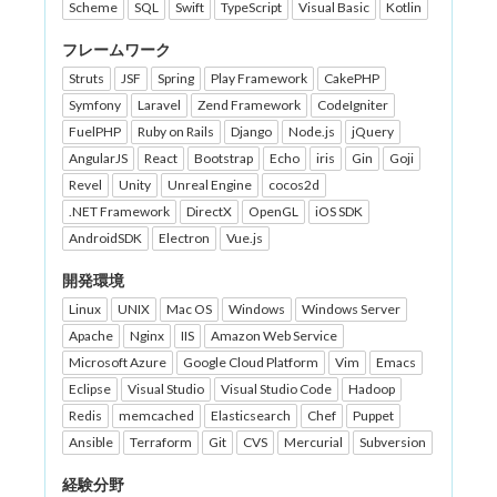
Scheme
SQL
Swift
TypeScript
Visual Basic
Kotlin
フレームワーク
Struts
JSF
Spring
Play Framework
CakePHP
Symfony
Laravel
Zend Framework
CodeIgniter
FuelPHP
Ruby on Rails
Django
Node.js
jQuery
AngularJS
React
Bootstrap
Echo
iris
Gin
Goji
Revel
Unity
Unreal Engine
cocos2d
.NET Framework
DirectX
OpenGL
iOS SDK
AndroidSDK
Electron
Vue.js
開発環境
Linux
UNIX
Mac OS
Windows
Windows Server
Apache
Nginx
IIS
Amazon Web Service
Microsoft Azure
Google Cloud Platform
Vim
Emacs
Eclipse
Visual Studio
Visual Studio Code
Hadoop
Redis
memcached
Elasticsearch
Chef
Puppet
Ansible
Terraform
Git
CVS
Mercurial
Subversion
経験分野