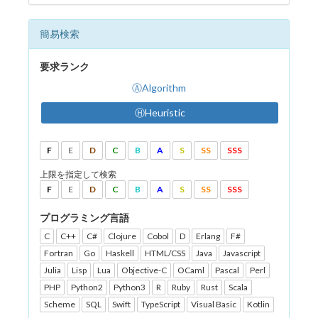
簡易検索
要求ランク
ⒶAlgorithm
ⒽHeuristic
F
E
D
C
B
A
S
SS
SSS
上限を指定して検索
F
E
D
C
B
A
S
SS
SSS
プログラミング言語
C
C++
C#
Clojure
Cobol
D
Erlang
F#
Fortran
Go
Haskell
HTML/CSS
Java
Javascript
Julia
Lisp
Lua
Objective-C
OCaml
Pascal
Perl
PHP
Python2
Python3
R
Ruby
Rust
Scala
Scheme
SQL
Swift
TypeScript
Visual Basic
Kotlin