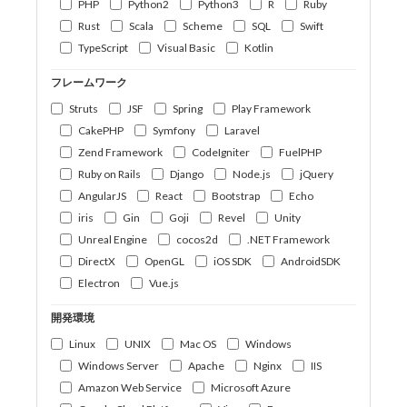
PHP
Python2
Python3
R
Ruby
Rust
Scala
Scheme
SQL
Swift
TypeScript
Visual Basic
Kotlin
フレームワーク
Struts
JSF
Spring
Play Framework
CakePHP
Symfony
Laravel
Zend Framework
CodeIgniter
FuelPHP
Ruby on Rails
Django
Node.js
jQuery
AngularJS
React
Bootstrap
Echo
iris
Gin
Goji
Revel
Unity
Unreal Engine
cocos2d
.NET Framework
DirectX
OpenGL
iOS SDK
AndroidSDK
Electron
Vue.js
開発環境
Linux
UNIX
Mac OS
Windows
Windows Server
Apache
Nginx
IIS
Amazon Web Service
Microsoft Azure