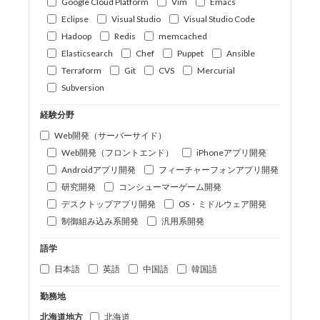
Google Cloud Platform
Vim
Emacs
Eclipse
Visual Studio
Visual Studio Code
Hadoop
Redis
memcached
Elasticsearch
Chef
Puppet
Ansible
Terraform
Git
CVS
Mercurial
Subversion
経験分野
Web開発（サーバーサイド）
Web開発（フロントエンド）
iPhoneアプリ開発
Androidアプリ開発
フィーチャーフォンアプリ開発
研究開発
コンシューマーゲーム開発
デスクトップアプリ開発
OS・ミドルウェア開発
制御組み込み系開発
汎用系開発
語学
日本語
英語
中国語
韓国語
勤務地
北海道地方
北海道