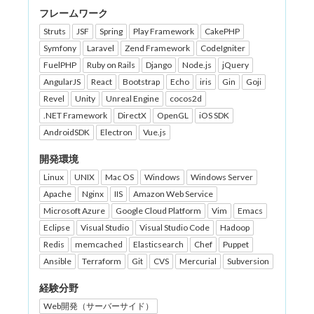
フレームワーク
Struts
JSF
Spring
Play Framework
CakePHP
Symfony
Laravel
Zend Framework
CodeIgniter
FuelPHP
Ruby on Rails
Django
Node.js
jQuery
AngularJS
React
Bootstrap
Echo
iris
Gin
Goji
Revel
Unity
Unreal Engine
cocos2d
.NET Framework
DirectX
OpenGL
iOS SDK
AndroidSDK
Electron
Vue.js
開発環境
Linux
UNIX
Mac OS
Windows
Windows Server
Apache
Nginx
IIS
Amazon Web Service
Microsoft Azure
Google Cloud Platform
Vim
Emacs
Eclipse
Visual Studio
Visual Studio Code
Hadoop
Redis
memcached
Elasticsearch
Chef
Puppet
Ansible
Terraform
Git
CVS
Mercurial
Subversion
経験分野
Web開発（サーバーサイド）