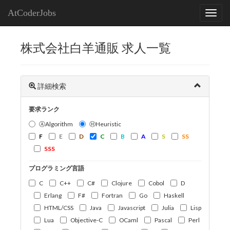
AtCoderJobs
株式会社白羊通販 求人一覧
詳細検索
要求ランク
ⒶAlgorithm
ⒽHeuristic
F
E
D
C
B
A
S
SS
SSS
プログラミング言語
C
C++
C#
Clojure
Cobol
D
Erlang
F#
Fortran
Go
Haskell
HTML/CSS
Java
Javascript
Julia
Lisp
Lua
Objective-C
OCaml
Pascal
Perl