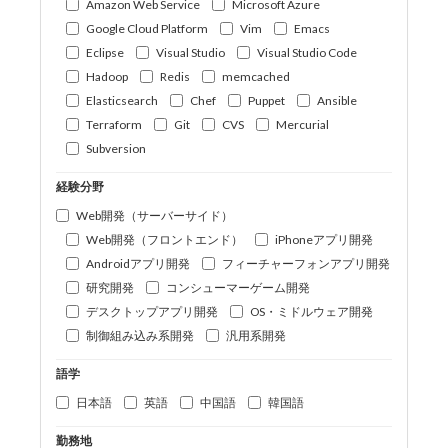
Amazon Web Service
Microsoft Azure
Google Cloud Platform
Vim
Emacs
Eclipse
Visual Studio
Visual Studio Code
Hadoop
Redis
memcached
Elasticsearch
Chef
Puppet
Ansible
Terraform
Git
CVS
Mercurial
Subversion
経験分野
Web開発（サーバーサイド）
Web開発（フロントエンド）
iPhoneアプリ開発
Androidアプリ開発
フィーチャーフォンアプリ開発
研究開発
コンシューマーゲーム開発
デスクトップアプリ開発
OS・ミドルウェア開発
制御組み込み系開発
汎用系開発
語学
日本語
英語
中国語
韓国語
勤務地