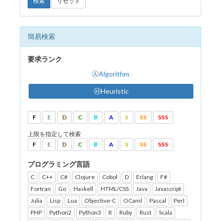
検索
リセット
簡易検索
要求ランク
ⒶAlgorithm
ⒽHeuristic
F
E
D
C
B
A
S
SS
SSS
上限を指定して検索
F
E
D
C
B
A
S
SS
SSS
プログラミング言語
C
C++
C#
Clojure
Cobol
D
Erlang
F#
Fortran
Go
Haskell
HTML/CSS
Java
Javascript
Julia
Lisp
Lua
Objective-C
OCaml
Pascal
Perl
PHP
Python2
Python3
R
Ruby
Rust
Scala