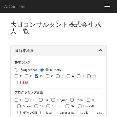
AtCoderJobs
大日コンサルタント株式会社 求
人一覧
詳細検索
要求ランク
ⒶAlgorithm
ⒽHeuristic
F
E
D
C
B
A
S
SS
SSS
プログラミング言語
C
C++
C#
Clojure
Cobol
D
Erlang
F#
Fortran
Go
Haskell
HTML/CSS
Java
Javascript
Julia
Lisp