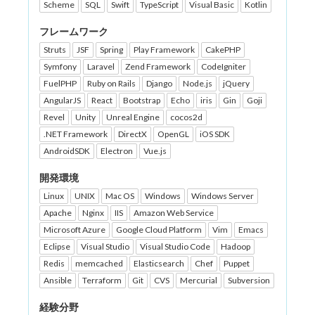
Scheme
SQL
Swift
TypeScript
Visual Basic
Kotlin
フレームワーク
Struts
JSF
Spring
Play Framework
CakePHP
Symfony
Laravel
Zend Framework
CodeIgniter
FuelPHP
Ruby on Rails
Django
Node.js
jQuery
AngularJS
React
Bootstrap
Echo
iris
Gin
Goji
Revel
Unity
Unreal Engine
cocos2d
.NET Framework
DirectX
OpenGL
iOS SDK
AndroidSDK
Electron
Vue.js
開発環境
Linux
UNIX
Mac OS
Windows
Windows Server
Apache
Nginx
IIS
Amazon Web Service
Microsoft Azure
Google Cloud Platform
Vim
Emacs
Eclipse
Visual Studio
Visual Studio Code
Hadoop
Redis
memcached
Elasticsearch
Chef
Puppet
Ansible
Terraform
Git
CVS
Mercurial
Subversion
経験分野