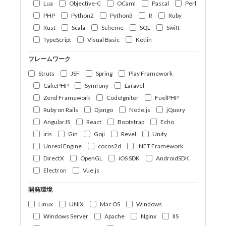
Lua
Objective-C
OCaml
Pascal
Perl
PHP
Python2
Python3
R
Ruby
Rust
Scala
Scheme
SQL
Swift
TypeScript
Visual Basic
Kotlin
フレームワーク
Struts
JSF
Spring
Play Framework
CakePHP
Symfony
Laravel
Zend Framework
CodeIgniter
FuelPHP
Ruby on Rails
Django
Node.js
jQuery
AngularJS
React
Bootstrap
Echo
iris
Gin
Goji
Revel
Unity
Unreal Engine
cocos2d
.NET Framework
DirectX
OpenGL
iOS SDK
AndroidSDK
Electron
Vue.js
開発環境
Linux
UNIX
Mac OS
Windows
Windows Server
Apache
Nginx
IIS