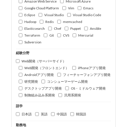
Amazon Web Service
Microsoft Azure
Google Cloud Platform
Vim
Emacs
Eclipse
Visual Studio
Visual Studio Code
Hadoop
Redis
memcached
Elasticsearch
Chef
Puppet
Ansible
Terraform
Git
CVS
Mercurial
Subversion
経験分野
Web開発（サーバーサイド）
Web開発（フロントエンド）
iPhoneアプリ開発
Androidアプリ開発
フィーチャーフォンアプリ開発
研究開発
コンシューマーゲーム開発
デスクトップアプリ開発
OS・ミドルウェア開発
制御組み込み系開発
汎用系開発
語学
日本語
英語
中国語
韓国語
勤務地