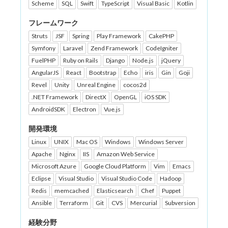
Scheme
SQL
Swift
TypeScript
Visual Basic
Kotlin
フレームワーク
Struts
JSF
Spring
Play Framework
CakePHP
Symfony
Laravel
Zend Framework
CodeIgniter
FuelPHP
Ruby on Rails
Django
Node.js
jQuery
AngularJS
React
Bootstrap
Echo
iris
Gin
Goji
Revel
Unity
Unreal Engine
cocos2d
.NET Framework
DirectX
OpenGL
iOS SDK
AndroidSDK
Electron
Vue.js
開発環境
Linux
UNIX
Mac OS
Windows
Windows Server
Apache
Nginx
IIS
Amazon Web Service
Microsoft Azure
Google Cloud Platform
Vim
Emacs
Eclipse
Visual Studio
Visual Studio Code
Hadoop
Redis
memcached
Elasticsearch
Chef
Puppet
Ansible
Terraform
Git
CVS
Mercurial
Subversion
経験分野