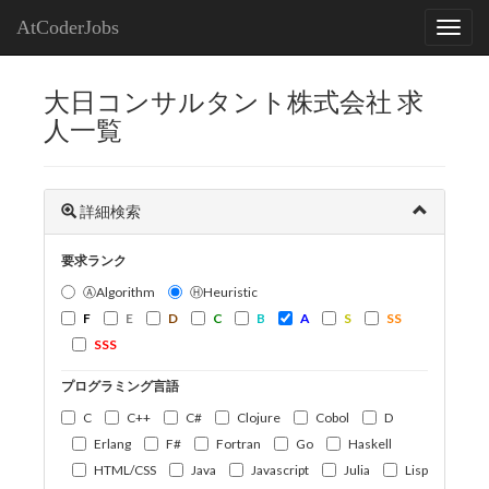
AtCoderJobs
大日コンサルタント株式会社 求
人一覧
詳細検索
要求ランク
ⒶAlgorithm
ⒽHeuristic
F
E
D
C
B
A
S
SS
SSS
プログラミング言語
C
C++
C#
Clojure
Cobol
D
Erlang
F#
Fortran
Go
Haskell
HTML/CSS
Java
Javascript
Julia
Lisp