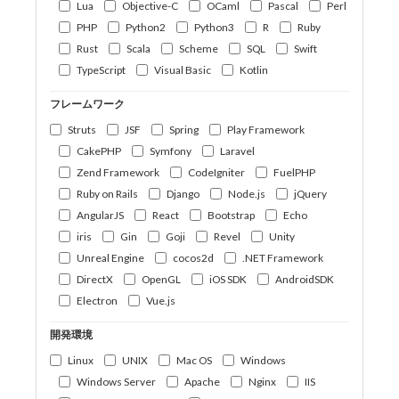
Lua
Objective-C
OCaml
Pascal
Perl
PHP
Python2
Python3
R
Ruby
Rust
Scala
Scheme
SQL
Swift
TypeScript
Visual Basic
Kotlin
フレームワーク
Struts
JSF
Spring
Play Framework
CakePHP
Symfony
Laravel
Zend Framework
CodeIgniter
FuelPHP
Ruby on Rails
Django
Node.js
jQuery
AngularJS
React
Bootstrap
Echo
iris
Gin
Goji
Revel
Unity
Unreal Engine
cocos2d
.NET Framework
DirectX
OpenGL
iOS SDK
AndroidSDK
Electron
Vue.js
開発環境
Linux
UNIX
Mac OS
Windows
Windows Server
Apache
Nginx
IIS