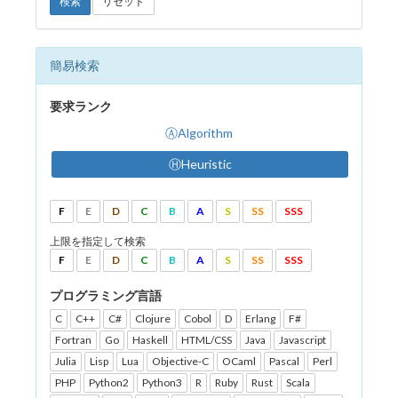
検索
リセット
簡易検索
要求ランク
ⒶAlgorithm
ⒽHeuristic
F
E
D
C
B
A
S
SS
SSS
上限を指定して検索
F
E
D
C
B
A
S
SS
SSS
プログラミング言語
C
C++
C#
Clojure
Cobol
D
Erlang
F#
Fortran
Go
Haskell
HTML/CSS
Java
Javascript
Julia
Lisp
Lua
Objective-C
OCaml
Pascal
Perl
PHP
Python2
Python3
R
Ruby
Rust
Scala