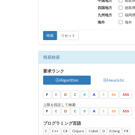
中国地方
鳥取
四国地方
徳島
九州地方
福岡
海外
海外
検索
リセット
簡易検索
要求ランク
ⒶAlgorithm
ⒽHeuristic
F
E
D
C
B
A
S
SS
SSS
上限を指定して検索
F
E
D
C
B
A
S
SS
SSS
プログラミング言語
C
C++
C#
Clojure
Cobol
D
Erlang
F#