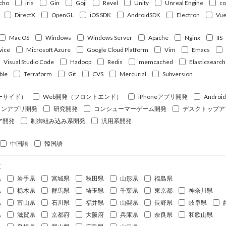
cho
iris
Gin
Goji
Revel
Unity
Unreal Engine
c
DirectX
OpenGL
iOS SDK
AndroidSDK
Electron
Vue
Mac OS
Windows
Windows Server
Apache
Nginx
IIS
vice
Microsoft Azure
Google Cloud Platform
Vim
Emacs
Visual Studio Code
Hadoop
Redis
memcached
Elasticsearch
ble
Terraform
Git
CVS
Mercurial
Subversion
ーサイド）
Web開発（フロントエンド）
iPhoneアプリ開発
Andro
ォンアプリ開発
研究開発
コンシューマーゲーム開発
デスクトップア
ア開発
制御組み込み系開発
汎用系開発
中国語
韓国語
道
県
岩手県
宮城県
秋田県
山形県
福島県
県
栃木県
群馬県
埼玉県
千葉県
東京都
神奈川県
県
富山県
石川県
福井県
山梨県
長野県
岐阜県
県
滋賀県
京都府
大阪府
兵庫県
奈良県
和歌山県