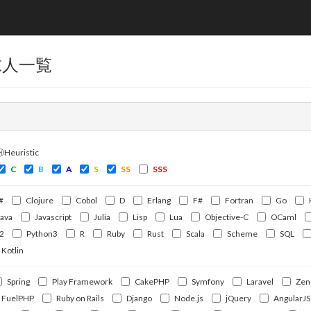
求人一覧
ⒽHeuristic
C
B
A
S
SS
SSS
#
Clojure
Cobol
D
Erlang
F#
Fortran
Go
Java
Javascript
Julia
Lisp
Lua
Objective-C
OCaml
2
Python3
R
Ruby
Rust
Scala
Scheme
SQL
Kotlin
Spring
Play Framework
CakePHP
Symfony
Laravel
Zen
FuelPHP
Ruby on Rails
Django
Node.js
jQuery
AngularJS