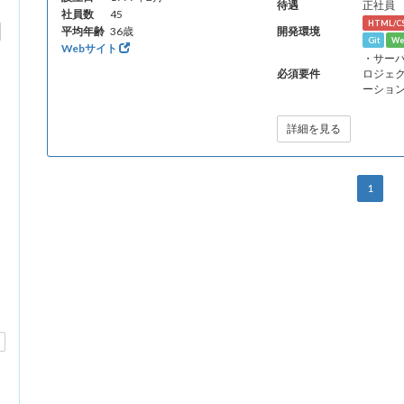
待遇
正社員
社員数
45
HTML/C
平均年齢
36歳
開発環境
Git
W
Webサイト
・サー
必須要件
ロジェク
ーショ
詳細を見る
1