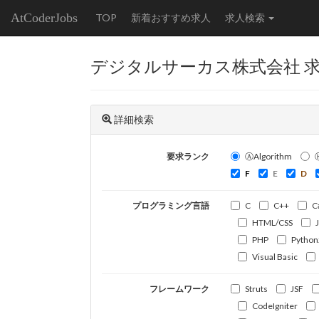
AtCoderJobs
TOP
新着おすすめ求人
求人検索
デジタルサーカス株式会社 
詳細検索
要求ランク
ⒶAlgorithm
F
E
D
プログラミング言語
C
C++
C
HTML/CSS
PHP
Python
Visual Basic
フレームワーク
Struts
JSF
CodeIgniter