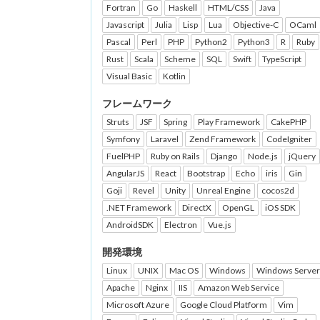
Fortran
Go
Haskell
HTML/CSS
Java
Javascript
Julia
Lisp
Lua
Objective-C
OCaml
Pascal
Perl
PHP
Python2
Python3
R
Ruby
Rust
Scala
Scheme
SQL
Swift
TypeScript
Visual Basic
Kotlin
フレームワーク
Struts
JSF
Spring
Play Framework
CakePHP
Symfony
Laravel
Zend Framework
CodeIgniter
FuelPHP
Ruby on Rails
Django
Node.js
jQuery
AngularJS
React
Bootstrap
Echo
iris
Gin
Goji
Revel
Unity
Unreal Engine
cocos2d
.NET Framework
DirectX
OpenGL
iOS SDK
AndroidSDK
Electron
Vue.js
開発環境
Linux
UNIX
Mac OS
Windows
Windows Server
Apache
Nginx
IIS
Amazon Web Service
Microsoft Azure
Google Cloud Platform
Vim