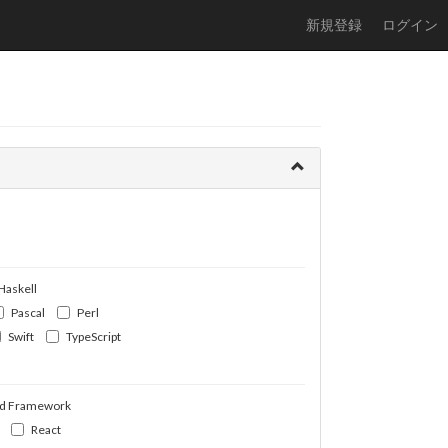
新規登録
ログイン
Haskell
Pascal
Perl
Swift
TypeScript
d Framework
React