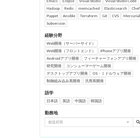
Emacs
Eclipse
Visual Studio
Visual Studio Code
Hadoop
Redis
memcached
Elasticsearch
Chef
Puppet
Ansible
Terraform
Git
CVS
Mercurial
Subversion
経験分野
Web開発（サーバーサイド）
Web開発（フロントエンド）
iPhoneアプリ開発
Androidアプリ開発
フィーチャーフォンアプリ開発
研究開発
コンシューマーゲーム開発
デスクトップアプリ開発
OS・ミドルウェア開発
制御組み込み系開発
汎用系開発
語学
日本語
英語
中国語
韓国語
勤務地
都道府県