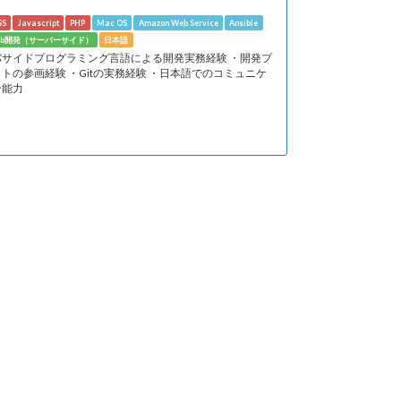
SS
Javascript
PHP
Mac OS
Amazon Web Service
Ansible
eb開発（サーバーサイド）
日本語
バサイドプログラミング言語による開発実務経験 ・開発プ
トの参画経験 ・Gitの実務経験 ・日本語でのコミュニケ
ン能力