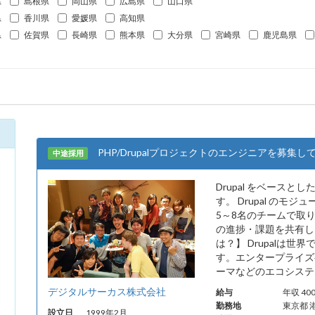
県
島根県
岡山県
広島県
山口県
県
香川県
愛媛県
高知県
県
佐賀県
長崎県
熊本県
大分県
宮崎県
鹿児島県
PHP/Drupalプロジェクトのエンジニアを募集し
中途採用
Drupal をベース
す。 Drupal の
5～8名のチームで取
の進捗・課題を共有し、
は？】 Drupalは
す。エンタープライズ
ーマなどのエコシステム
デジタルサーカス株式会社
給与
年収 4
勤務地
東京都 
設立日
1999年2月