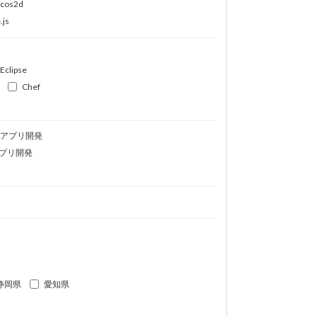
ocos2d
.js
Eclipse
Chef
idアプリ開発
プリ開発
静岡県
愛知県