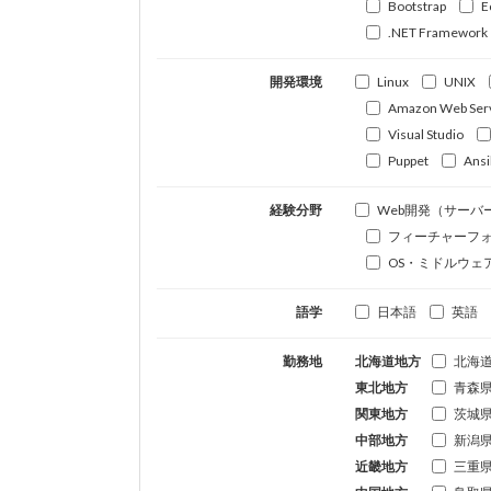
Bootstrap
E
.NET Framework
開発環境
Linux
UNIX
Amazon Web Ser
Visual Studio
Puppet
Ansi
経験分野
Web開発（サーバ
フィーチャーフ
OS・ミドルウェ
語学
日本語
英語
勤務地
北海道地方
北海
東北地方
青森
関東地方
茨城
中部地方
新潟
近畿地方
三重