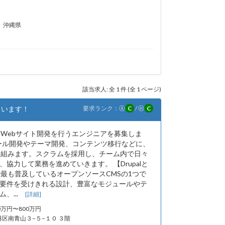
沖縄県
該当求人: 全 1 件 (全 1 ページ)
ています！
要求ランク：
Ⓐ
C
/
Ⓗ
C
としたWebサイト開発を行うエンジニアを募集しま
モジュール開発やテーマ開発、コンテンツ移行などに、
り組みます。スクラムを採用し、チーム内で日々
協力して業務を進めていきます。 【Drupalと
世界で最も普及しているオープンソースCMSの1つで
要件を受けきれる設計、豊富なモジュールやテ
、...
[詳細]
00万円〜800万円
港区南青山３−５−１０ ３階