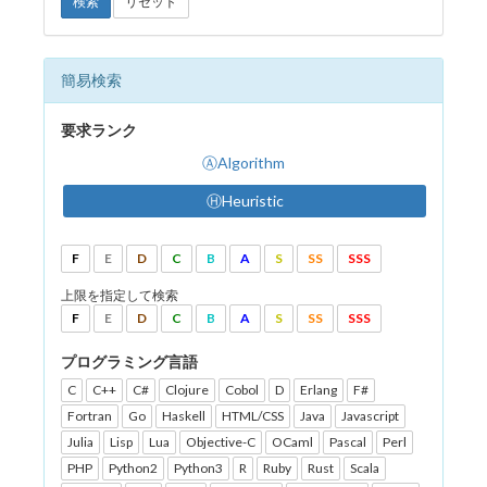
検索
リセット
簡易検索
要求ランク
ⒶAlgorithm
ⒽHeuristic
F
E
D
C
B
A
S
SS
SSS
上限を指定して検索
F
E
D
C
B
A
S
SS
SSS
プログラミング言語
C
C++
C#
Clojure
Cobol
D
Erlang
F#
Fortran
Go
Haskell
HTML/CSS
Java
Javascript
Julia
Lisp
Lua
Objective-C
OCaml
Pascal
Perl
PHP
Python2
Python3
R
Ruby
Rust
Scala