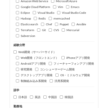
Amazon Web Service
Microsoft Azure
Google Cloud Platform
Vim
Emacs
Eclipse
Visual Studio
Visual Studio Code
Hadoop
Redis
memcached
Elasticsearch
Chef
Puppet
Ansible
Terraform
Git
CVS
Mercurial
Subversion
経験分野
Web開発（サーバーサイド）
Web開発（フロントエンド）
iPhoneアプリ開発
Androidアプリ開発
フィーチャーフォンアプリ開発
研究開発
コンシューマーゲーム開発
デスクトップアプリ開発
OS・ミドルウェア開発
制御組み込み系開発
汎用系開発
語学
日本語
英語
中国語
韓国語
勤務地