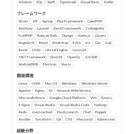
Scheme
SQL
Swift
TypeScript
Visual Basic
Kotlin
フレームワーク
Struts
JSF
Spring
Play Framework
CakePHP
Symfony
Laravel
Zend Framework
CodeIgniter
FuelPHP
Ruby on Rails
Django
Node.js
jQuery
AngularJS
React
Bootstrap
Echo
iris
Gin
Goji
Revel
Unity
Unreal Engine
cocos2d
.NET Framework
DirectX
OpenGL
iOS SDK
AndroidSDK
Electron
Vue.js
開発環境
Linux
UNIX
Mac OS
Windows
Windows Server
Apache
Nginx
IIS
Amazon Web Service
Microsoft Azure
Google Cloud Platform
Vim
Emacs
Eclipse
Visual Studio
Visual Studio Code
Hadoop
Redis
memcached
Elasticsearch
Chef
Puppet
Ansible
Terraform
Git
CVS
Mercurial
Subversion
経験分野