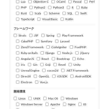
Lua
Objective-C
OCaml
Pascal
Perl
PHP
Python2
Python3
R
Ruby
Rust
Scala
Scheme
SQL
Swift
TypeScript
Visual Basic
Kotlin
フレームワーク
Struts
JSF
Spring
Play Framework
CakePHP
Symfony
Laravel
Zend Framework
CodeIgniter
FuelPHP
Ruby on Rails
Django
Node.js
jQuery
AngularJS
React
Bootstrap
Echo
iris
Gin
Goji
Revel
Unity
Unreal Engine
cocos2d
.NET Framework
DirectX
OpenGL
iOS SDK
AndroidSDK
Electron
Vue.js
開発環境
Linux
UNIX
Mac OS
Windows
Windows Server
Apache
Nginx
IIS