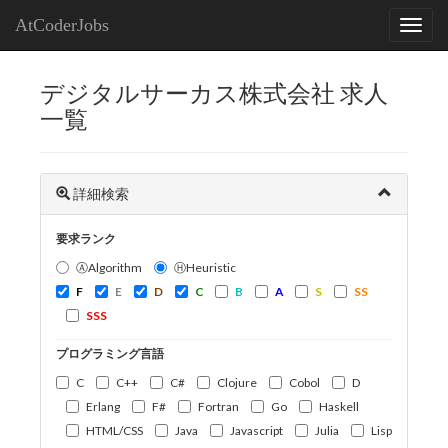
AtCoderJobs
デジタルサーカス株式会社 求人
一覧
詳細検索
要求ランク
ⒶAlgorithm
ⒽHeuristic
F
E
D
C
B
A
S
SS
SSS
プログラミング言語
C
C++
C#
Clojure
Cobol
D
Erlang
F#
Fortran
Go
Haskell
HTML/CSS
Java
Javascript
Julia
Lisp