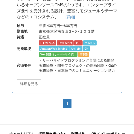
いるオープンソースCMSの1つです。エンタープライ
ズ要件を受けきれる設計、豊富なモジュールやテーマ
などのエコシステム、...
[詳細]
給与
年収 400万円〜800万円
勤務地
東京都 港区南青山３−５−１０ ３階
待遇
正社員
HTML/CSS
Javascript
PHP
Mac OS
開発環境
Amazon Web Service
Ansible
Git
Web開発（サーバーサイド）
日本語
・サーバサイドプログラミング言語による開発
必須要件
実務経験 ・開発プロジェクトの参画経験 ・Gitの
実務経験 ・日本語でのコミュニケーション能力
詳細を見る
1
チュートリアル
採用担当者の方へ
利用規約
プライバシーポリシー