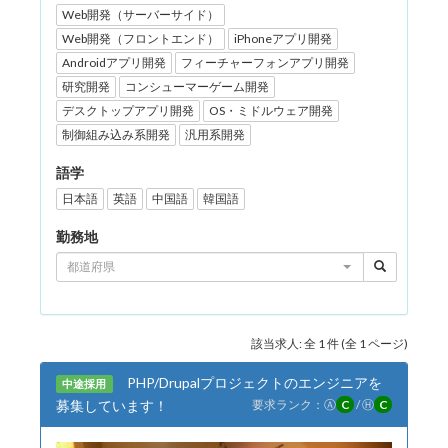
Web開発（サーバーサイド）
Web開発（フロントエンド）
iPhoneアプリ開発
Androidアプリ開発
フィーチャーフォンアプリ開発
研究開発
コンシューマーゲーム開発
デスクトップアプリ開発
OS・ミドルウェア開発
制御組み込み系開発
汎用系開発
語学
日本語
英語
中国語
韓国語
勤務地
都道府県
該当求人: 全 1 件 (全 1 ページ)
PHP/Drupalプロジェクトのエンジニアを
中途採用
募集しています！
要求ランク：
Ⓐ
C
/
Ⓗ
C