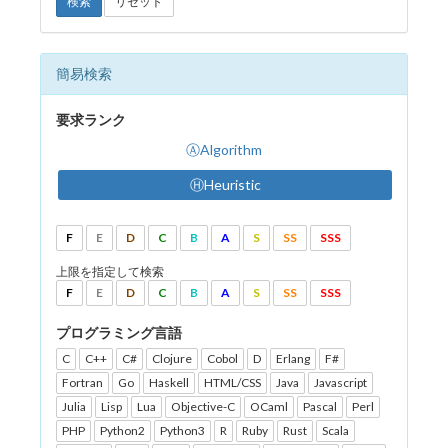
検索
リセット
簡易検索
要求ランク
ⒶAlgorithm
ⒽHeuristic
F
E
D
C
B
A
S
SS
SSS
上限を指定して検索
F
E
D
C
B
A
S
SS
SSS
プログラミング言語
C
C++
C#
Clojure
Cobol
D
Erlang
F#
Fortran
Go
Haskell
HTML/CSS
Java
Javascript
Julia
Lisp
Lua
Objective-C
OCaml
Pascal
Perl
PHP
Python2
Python3
R
Ruby
Rust
Scala