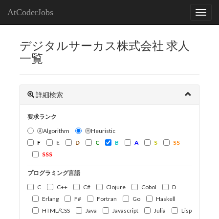
AtCoderJobs
デジタルサーカス株式会社 求人
一覧
詳細検索
要求ランク
ⒶAlgorithm
ⒽHeuristic
F
E
D
C
B
A
S
SS
SSS
プログラミング言語
C
C++
C#
Clojure
Cobol
D
Erlang
F#
Fortran
Go
Haskell
HTML/CSS
Java
Javascript
Julia
Lisp