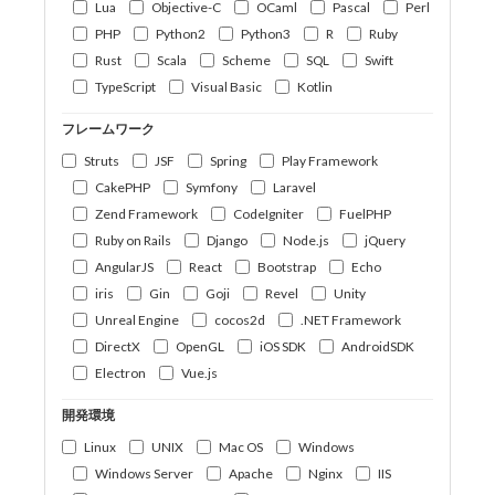
Lua
Objective-C
OCaml
Pascal
Perl
PHP
Python2
Python3
R
Ruby
Rust
Scala
Scheme
SQL
Swift
TypeScript
Visual Basic
Kotlin
フレームワーク
Struts
JSF
Spring
Play Framework
CakePHP
Symfony
Laravel
Zend Framework
CodeIgniter
FuelPHP
Ruby on Rails
Django
Node.js
jQuery
AngularJS
React
Bootstrap
Echo
iris
Gin
Goji
Revel
Unity
Unreal Engine
cocos2d
.NET Framework
DirectX
OpenGL
iOS SDK
AndroidSDK
Electron
Vue.js
開発環境
Linux
UNIX
Mac OS
Windows
Windows Server
Apache
Nginx
IIS