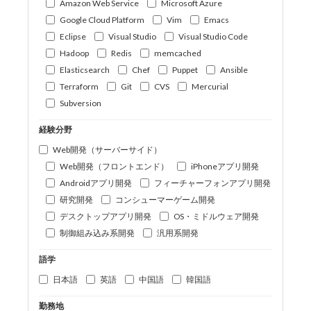
Amazon Web Service
Microsoft Azure
Google Cloud Platform
Vim
Emacs
Eclipse
Visual Studio
Visual Studio Code
Hadoop
Redis
memcached
Elasticsearch
Chef
Puppet
Ansible
Terraform
Git
CVS
Mercurial
Subversion
経験分野
Web開発（サーバーサイド）
Web開発（フロントエンド）
iPhoneアプリ開発
Androidアプリ開発
フィーチャーフォンアプリ開発
研究開発
コンシューマーゲーム開発
デスクトップアプリ開発
OS・ミドルウェア開発
制御組み込み系開発
汎用系開発
語学
日本語
英語
中国語
韓国語
勤務地