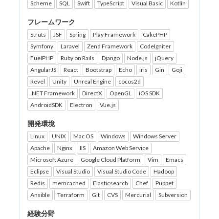
Scheme
SQL
Swift
TypeScript
Visual Basic
Kotlin
フレームワーク
Struts
JSF
Spring
Play Framework
CakePHP
Symfony
Laravel
Zend Framework
CodeIgniter
FuelPHP
Ruby on Rails
Django
Node.js
jQuery
AngularJS
React
Bootstrap
Echo
iris
Gin
Goji
Revel
Unity
Unreal Engine
cocos2d
.NET Framework
DirectX
OpenGL
iOS SDK
AndroidSDK
Electron
Vue.js
開発環境
Linux
UNIX
Mac OS
Windows
Windows Server
Apache
Nginx
IIS
Amazon Web Service
Microsoft Azure
Google Cloud Platform
Vim
Emacs
Eclipse
Visual Studio
Visual Studio Code
Hadoop
Redis
memcached
Elasticsearch
Chef
Puppet
Ansible
Terraform
Git
CVS
Mercurial
Subversion
経験分野