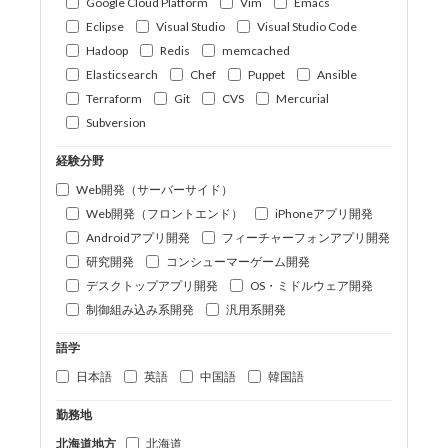
Google Cloud Platform
Vim
Emacs
Eclipse
Visual Studio
Visual Studio Code
Hadoop
Redis
memcached
Elasticsearch
Chef
Puppet
Ansible
Terraform
Git
CVS
Mercurial
Subversion
経験分野
Web開発（サーバーサイド）
Web開発（フロントエンド）
iPhoneアプリ開発
Androidアプリ開発
フィーチャーフォンアプリ開発
研究開発
コンシューマーゲーム開発
デスクトップアプリ開発
OS・ミドルウェア開発
制御組み込み系開発
汎用系開発
語学
日本語
英語
中国語
韓国語
勤務地
北海道地方
北海道