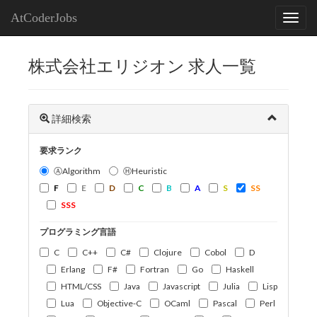
AtCoderJobs
株式会社エリジオン 求人一覧
詳細検索
要求ランク
ⒶAlgorithm
ⒽHeuristic
F
E
D
C
B
A
S
SS
SSS
プログラミング言語
C
C++
C#
Clojure
Cobol
D
Erlang
F#
Fortran
Go
Haskell
HTML/CSS
Java
Javascript
Julia
Lisp
Lua
Objective-C
OCaml
Pascal
Perl