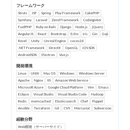
フレームワーク
Struts
JSF
Spring
Play Framework
CakePHP
Symfony
Laravel
Zend Framework
CodeIgniter
FuelPHP
Ruby on Rails
Django
Node.js
jQuery
AngularJS
React
Bootstrap
Echo
iris
Gin
Goji
Revel
Unity
Unreal Engine
cocos2d
.NET Framework
DirectX
OpenGL
iOS SDK
AndroidSDK
Electron
Vue.js
開発環境
Linux
UNIX
Mac OS
Windows
Windows Server
Apache
Nginx
IIS
Amazon Web Service
Microsoft Azure
Google Cloud Platform
Vim
Emacs
Eclipse
Visual Studio
Visual Studio Code
Hadoop
Redis
memcached
Elasticsearch
Chef
Puppet
Ansible
Terraform
Git
CVS
Mercurial
Subversion
経験分野
Web開発（サーバーサイド）