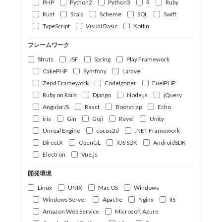
PHP
Python2
Python3
R
Ruby
Rust
Scala
Scheme
SQL
Swift
TypeScript
Visual Basic
Kotlin
フレームワーク
Struts
JSF
Spring
Play Framework
CakePHP
Symfony
Laravel
Zend Framework
CodeIgniter
FuelPHP
Ruby on Rails
Django
Node.js
jQuery
AngularJS
React
Bootstrap
Echo
iris
Gin
Goji
Revel
Unity
Unreal Engine
cocos2d
.NET Framework
DirectX
OpenGL
iOS SDK
AndroidSDK
Electron
Vue.js
開発環境
Linux
UNIX
Mac OS
Windows
Windows Server
Apache
Nginx
IIS
Amazon Web Service
Microsoft Azure