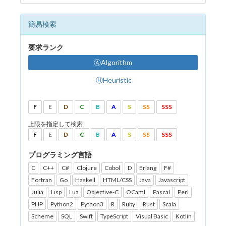
簡易検索
要求ランク
ⒶAlgorithm
ⒽHeuristic
F
E
D
C
B
A
S
SS
SSS
上限を指定して検索
F
E
D
C
B
A
S
SS
SSS
プログラミング言語
C
C++
C#
Clojure
Cobol
D
Erlang
F#
Fortran
Go
Haskell
HTML/CSS
Java
Javascript
Julia
Lisp
Lua
Objective-C
OCaml
Pascal
Perl
PHP
Python2
Python3
R
Ruby
Rust
Scala
Scheme
SQL
Swift
TypeScript
Visual Basic
Kotlin