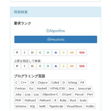
簡易検索
要求ランク
ⒶAlgorithm
ⒽHeuristic
F
E
D
C
B
A
S
SS
SSS
上限を指定して検索
F
E
D
C
B
A
S
SS
SSS
プログラミング言語
C
C++
C#
Clojure
Cobol
D
Erlang
F#
Fortran
Go
Haskell
HTML/CSS
Java
Javascript
Julia
Lisp
Lua
Objective-C
OCaml
Pascal
Perl
PHP
Python2
Python3
R
Ruby
Rust
Scala
Scheme
SQL
Swift
TypeScript
Visual Basic
Kotlin