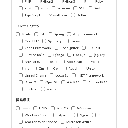
PHP
Python2
Python3
R
Ruby
Rust
Scala
Scheme
SQL
Swift
TypeScript
Visual Basic
Kotlin
フレームワーク
Struts
JSF
Spring
Play Framework
CakePHP
Symfony
Laravel
Zend Framework
CodeIgniter
FuelPHP
Ruby on Rails
Django
Node.js
jQuery
AngularJS
React
Bootstrap
Echo
iris
Gin
Goji
Revel
Unity
Unreal Engine
cocos2d
.NET Framework
DirectX
OpenGL
iOS SDK
AndroidSDK
Electron
Vue.js
開発環境
Linux
UNIX
Mac OS
Windows
Windows Server
Apache
Nginx
IIS
Amazon Web Service
Microsoft Azure