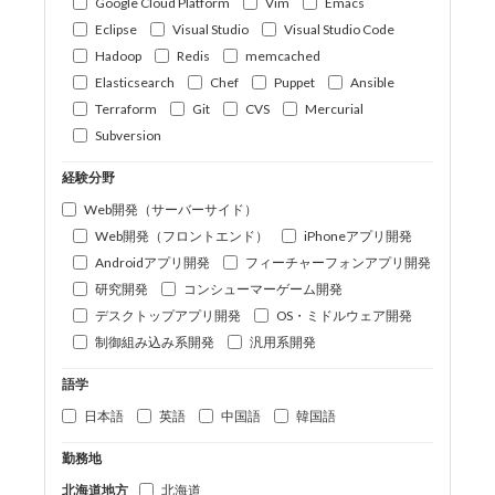
Google Cloud Platform
Vim
Emacs
Eclipse
Visual Studio
Visual Studio Code
Hadoop
Redis
memcached
Elasticsearch
Chef
Puppet
Ansible
Terraform
Git
CVS
Mercurial
Subversion
経験分野
Web開発（サーバーサイド）
Web開発（フロントエンド）
iPhoneアプリ開発
Androidアプリ開発
フィーチャーフォンアプリ開発
研究開発
コンシューマーゲーム開発
デスクトップアプリ開発
OS・ミドルウェア開発
制御組み込み系開発
汎用系開発
語学
日本語
英語
中国語
韓国語
勤務地
北海道地方
北海道