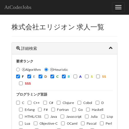
AtCoderJobs
株式会社エリジオン 求人一覧
詳細検索
要求ランク
ⒶAlgorithm
ⒽHeuristic
F
E
D
C
B
A
S
SS
SSS
プログラミング言語
C
C++
C#
Clojure
Cobol
D
Erlang
F#
Fortran
Go
Haskell
HTML/CSS
Java
Javascript
Julia
Lisp
Lua
Objective-C
OCaml
Pascal
Perl