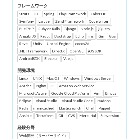
フレームワーク
Struts
JSF
Spring
Play Framework
CakePHP
Symfony
Laravel
Zend Framework
CodeIgniter
FuelPHP
Ruby on Rails
Django
Node.js
jQuery
AngularJS
React
Bootstrap
Echo
iris
Gin
Goji
Revel
Unity
Unreal Engine
cocos2d
.NET Framework
DirectX
OpenGL
iOS SDK
AndroidSDK
Electron
Vue.js
開発環境
Linux
UNIX
Mac OS
Windows
Windows Server
Apache
Nginx
IIS
Amazon Web Service
Microsoft Azure
Google Cloud Platform
Vim
Emacs
Eclipse
Visual Studio
Visual Studio Code
Hadoop
Redis
memcached
Elasticsearch
Chef
Puppet
Ansible
Terraform
Git
CVS
Mercurial
Subversion
経験分野
Web開発（サーバーサイド）