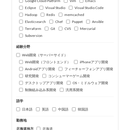
Google Cloud Platform
Vim
Emacs
Eclipse
Visual Studio
Visual Studio Code
Hadoop
Redis
memcached
Elasticsearch
Chef
Puppet
Ansible
Terraform
Git
CVS
Mercurial
Subversion
経験分野
Web開発（サーバーサイド）
Web開発（フロントエンド）
iPhoneアプリ開発
Androidアプリ開発
フィーチャーフォンアプリ開発
研究開発
コンシューマーゲーム開発
デスクトップアプリ開発
OS・ミドルウェア開発
制御組み込み系開発
汎用系開発
語学
日本語
英語
中国語
韓国語
勤務地
北海道地方
北海道