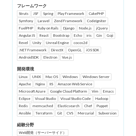
フレームワーク
Struts
JSF
Spring
Play Framework
CakePHP
Symfony
Laravel
Zend Framework
CodeIgniter
FuelPHP
Ruby on Rails
Django
Node.js
jQuery
AngularJS
React
Bootstrap
Echo
iris
Gin
Goji
Revel
Unity
Unreal Engine
cocos2d
.NET Framework
DirectX
OpenGL
iOS SDK
AndroidSDK
Electron
Vue.js
開発環境
Linux
UNIX
Mac OS
Windows
Windows Server
Apache
Nginx
IIS
Amazon Web Service
Microsoft Azure
Google Cloud Platform
Vim
Emacs
Eclipse
Visual Studio
Visual Studio Code
Hadoop
Redis
memcached
Elasticsearch
Chef
Puppet
Ansible
Terraform
Git
CVS
Mercurial
Subversion
経験分野
Web開発（サーバーサイド）