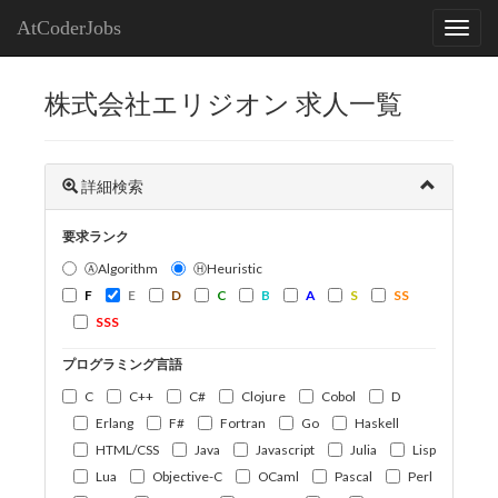
AtCoderJobs
株式会社エリジオン 求人一覧
詳細検索
要求ランク
ⒶAlgorithm
ⒽHeuristic
F
E
D
C
B
A
S
SS
SSS
プログラミング言語
C
C++
C#
Clojure
Cobol
D
Erlang
F#
Fortran
Go
Haskell
HTML/CSS
Java
Javascript
Julia
Lisp
Lua
Objective-C
OCaml
Pascal
Perl