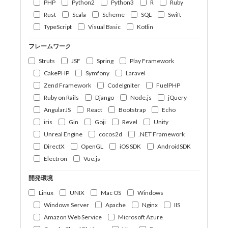
PHP
Python2
Python3
R
Ruby
Rust
Scala
Scheme
SQL
Swift
TypeScript
Visual Basic
Kotlin
フレームワーク
Struts
JSF
Spring
Play Framework
CakePHP
Symfony
Laravel
Zend Framework
CodeIgniter
FuelPHP
Ruby on Rails
Django
Node.js
jQuery
AngularJS
React
Bootstrap
Echo
iris
Gin
Goji
Revel
Unity
Unreal Engine
cocos2d
.NET Framework
DirectX
OpenGL
iOS SDK
AndroidSDK
Electron
Vue.js
開発環境
Linux
UNIX
Mac OS
Windows
Windows Server
Apache
Nginx
IIS
Amazon Web Service
Microsoft Azure