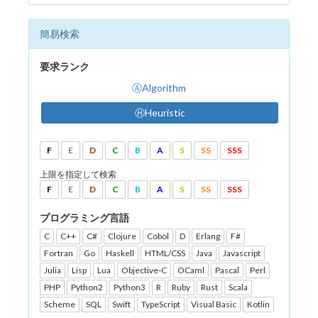
簡易検索
要求ランク
ⒶAlgorithm
ⒽHeuristic
F
E
D
C
B
A
S
SS
SSS
上限を指定して検索
F
E
D
C
B
A
S
SS
SSS
プログラミング言語
C
C++
C#
Clojure
Cobol
D
Erlang
F#
Fortran
Go
Haskell
HTML/CSS
Java
Javascript
Julia
Lisp
Lua
Objective-C
OCaml
Pascal
Perl
PHP
Python2
Python3
R
Ruby
Rust
Scala
Scheme
SQL
Swift
TypeScript
Visual Basic
Kotlin