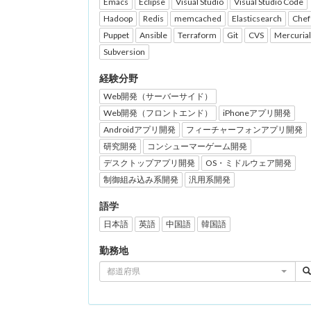
Emacs
Eclipse
Visual Studio
Visual Studio Code
Hadoop
Redis
memcached
Elasticsearch
Chef
Puppet
Ansible
Terraform
Git
CVS
Mercurial
Subversion
経験分野
Web開発（サーバーサイド）
Web開発（フロントエンド）
iPhoneアプリ開発
Androidアプリ開発
フィーチャーフォンアプリ開発
研究開発
コンシューマーゲーム開発
デスクトップアプリ開発
OS・ミドルウェア開発
制御組み込み系開発
汎用系開発
語学
日本語
英語
中国語
韓国語
勤務地
都道府県