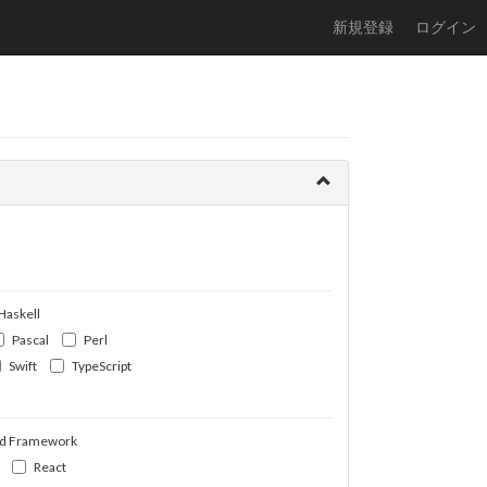
新規登録
ログイン
Haskell
Pascal
Perl
Swift
TypeScript
d Framework
React