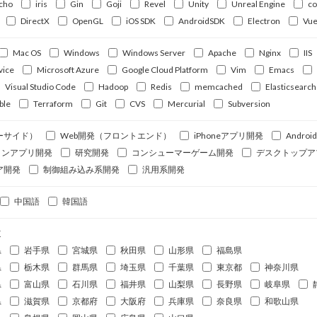
cho
iris
Gin
Goji
Revel
Unity
Unreal Engine
c
DirectX
OpenGL
iOS SDK
AndroidSDK
Electron
Vue
Mac OS
Windows
Windows Server
Apache
Nginx
IIS
vice
Microsoft Azure
Google Cloud Platform
Vim
Emacs
Visual Studio Code
Hadoop
Redis
memcached
Elasticsearch
ble
Terraform
Git
CVS
Mercurial
Subversion
ーサイド）
Web開発（フロントエンド）
iPhoneアプリ開発
Andro
ォンアプリ開発
研究開発
コンシューマーゲーム開発
デスクトップア
ア開発
制御組み込み系開発
汎用系開発
中国語
韓国語
道
県
岩手県
宮城県
秋田県
山形県
福島県
県
栃木県
群馬県
埼玉県
千葉県
東京都
神奈川県
県
富山県
石川県
福井県
山梨県
長野県
岐阜県
県
滋賀県
京都府
大阪府
兵庫県
奈良県
和歌山県