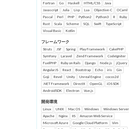
Fortran
Go
Haskell
HTML/CSS
Java
Javascript
Julia
Lisp
Lua
Objective-C
OCaml
Pascal
Perl
PHP
Python2
Python3
R
Ruby
Rust
Scala
Scheme
SQL
Swift
TypeScript
Visual Basic
Kotlin
フレームワーク
Struts
JSF
Spring
Play Framework
CakePHP
Symfony
Laravel
Zend Framework
CodeIgniter
FuelPHP
Ruby on Rails
Django
Node.js
jQuery
AngularJS
React
Bootstrap
Echo
iris
Gin
Goji
Revel
Unity
Unreal Engine
cocos2d
.NET Framework
DirectX
OpenGL
iOS SDK
AndroidSDK
Electron
Vue.js
開発環境
Linux
UNIX
Mac OS
Windows
Windows Server
Apache
Nginx
IIS
Amazon Web Service
Microsoft Azure
Google Cloud Platform
Vim