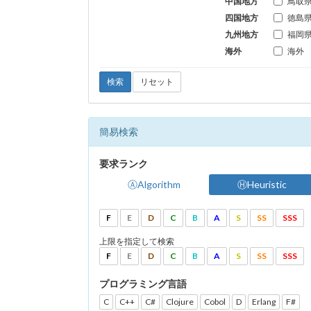
中国地方
鳥取
四国地方
徳島
九州地方
福岡
海外
海外
検索
リセット
簡易検索
要求ランク
ⒶAlgorithm
ⒽHeuristic
F
E
D
C
B
A
S
SS
SSS
上限を指定して検索
F
E
D
C
B
A
S
SS
SSS
プログラミング言語
C
C++
C#
Clojure
Cobol
D
Erlang
F#