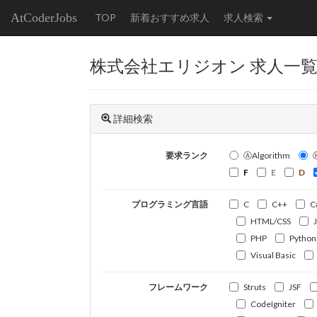
AtCoderJobs
TOP
新着おすすめ求人
求人検索
株式会社エリジオン 求人一
詳細検索
要求ランク
ⒶAlgorithm
F
E
D
プログラミング言語
C
C++
C
HTML/CSS
PHP
Python
Visual Basic
フレームワーク
Struts
JSF
CodeIgniter