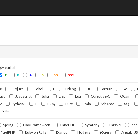
覧
ⒽHeuristic
C
B
A
S
SS
SSS
#
Clojure
Cobol
D
Erlang
F#
Fortran
Go
Java
Javascript
Julia
Lisp
Lua
Objective-C
OCaml
2
Python3
R
Ruby
Rust
Scala
Scheme
SQL
Kotlin
Spring
Play Framework
CakePHP
Symfony
Laravel
Zen
FuelPHP
Ruby on Rails
Django
Node.js
jQuery
AngularJS