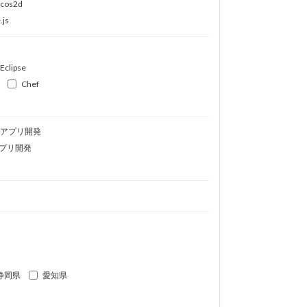
ocos2d
.js
Eclipse
Chef
idアプリ開発
プリ開発
静岡県
愛知県