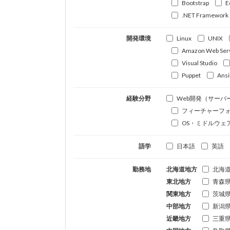
Bootstrap
E
.NET Framework
開発環境
Linux
UNIX
Amazon Web Ser
Visual Studio
Puppet
Ansi
経験分野
Web開発（サーバ
フィーチャーフ
OS・ミドルウェ
語学
日本語
英語
勤務地
北海道地方
北海
東北地方
青森
関東地方
茨城
中部地方
新潟
近畿地方
三重