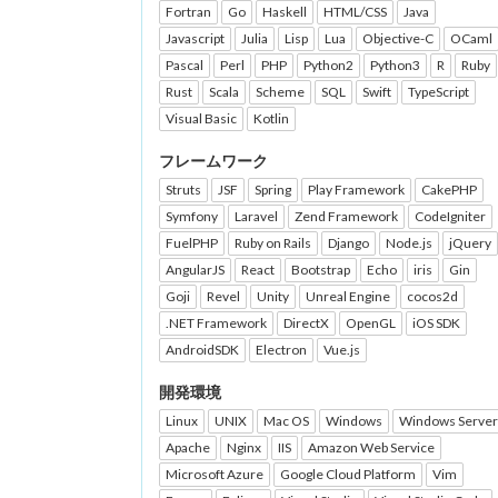
Fortran
Go
Haskell
HTML/CSS
Java
Javascript
Julia
Lisp
Lua
Objective-C
OCaml
Pascal
Perl
PHP
Python2
Python3
R
Ruby
Rust
Scala
Scheme
SQL
Swift
TypeScript
Visual Basic
Kotlin
フレームワーク
Struts
JSF
Spring
Play Framework
CakePHP
Symfony
Laravel
Zend Framework
CodeIgniter
FuelPHP
Ruby on Rails
Django
Node.js
jQuery
AngularJS
React
Bootstrap
Echo
iris
Gin
Goji
Revel
Unity
Unreal Engine
cocos2d
.NET Framework
DirectX
OpenGL
iOS SDK
AndroidSDK
Electron
Vue.js
開発環境
Linux
UNIX
Mac OS
Windows
Windows Server
Apache
Nginx
IIS
Amazon Web Service
Microsoft Azure
Google Cloud Platform
Vim