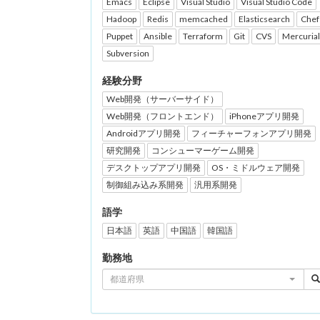
Emacs
Eclipse
Visual Studio
Visual Studio Code
Hadoop
Redis
memcached
Elasticsearch
Chef
Puppet
Ansible
Terraform
Git
CVS
Mercurial
Subversion
経験分野
Web開発（サーバーサイド）
Web開発（フロントエンド）
iPhoneアプリ開発
Androidアプリ開発
フィーチャーフォンアプリ開発
研究開発
コンシューマーゲーム開発
デスクトップアプリ開発
OS・ミドルウェア開発
制御組み込み系開発
汎用系開発
語学
日本語
英語
中国語
韓国語
勤務地
都道府県