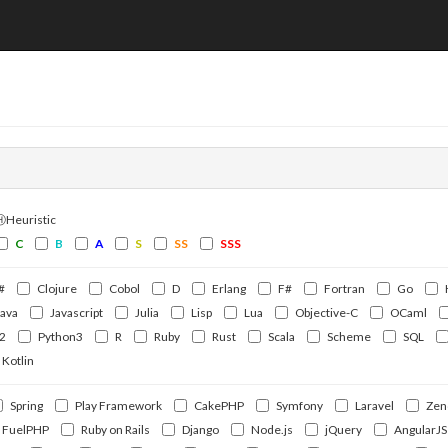
覧
ⒽHeuristic
C
B
A
S
SS
SSS
#
Clojure
Cobol
D
Erlang
F#
Fortran
Go
Java
Javascript
Julia
Lisp
Lua
Objective-C
OCaml
2
Python3
R
Ruby
Rust
Scala
Scheme
SQL
Kotlin
Spring
Play Framework
CakePHP
Symfony
Laravel
Zen
FuelPHP
Ruby on Rails
Django
Node.js
jQuery
AngularJS