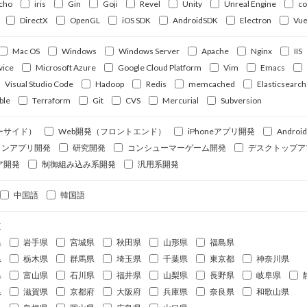
cho
iris
Gin
Goji
Revel
Unity
Unreal Engine
c
DirectX
OpenGL
iOS SDK
AndroidSDK
Electron
Vue
Mac OS
Windows
Windows Server
Apache
Nginx
IIS
vice
Microsoft Azure
Google Cloud Platform
Vim
Emacs
Visual Studio Code
Hadoop
Redis
memcached
Elasticsearch
ble
Terraform
Git
CVS
Mercurial
Subversion
ーサイド）
Web開発（フロントエンド）
iPhoneアプリ開発
Andro
ォンアプリ開発
研究開発
コンシューマーゲーム開発
デスクトップア
ア開発
制御組み込み系開発
汎用系開発
中国語
韓国語
道
県
岩手県
宮城県
秋田県
山形県
福島県
県
栃木県
群馬県
埼玉県
千葉県
東京都
神奈川県
県
富山県
石川県
福井県
山梨県
長野県
岐阜県
県
滋賀県
京都府
大阪府
兵庫県
奈良県
和歌山県