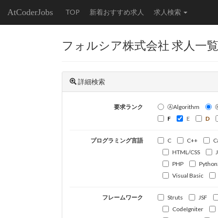
AtCoderJobs
TOP
新着おすすめ求人
求人検索
フォルシア株式会社 求人一
詳細検索
要求ランク
ⒶAlgorithm
F
E
D
プログラミング言語
C
C++
C
HTML/CSS
PHP
Python
Visual Basic
フレームワーク
Struts
JSF
CodeIgniter