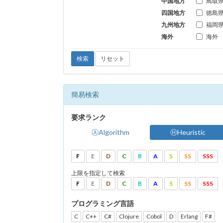
中国地方
鳥取
四国地方
徳島
九州地方
福岡
海外
海外
検索
リセット
簡易検索
要求ランク
ⒶAlgorithm
ⒽHeuristic
F
E
D
C
B
A
S
SS
SSS
上限を指定して検索
F
E
D
C
B
A
S
SS
SSS
プログラミング言語
C
C++
C#
Clojure
Cobol
D
Erlang
F#