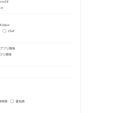
ocos2d
.js
Eclipse
Chef
idアプリ開発
プリ開発
静岡県
愛知県