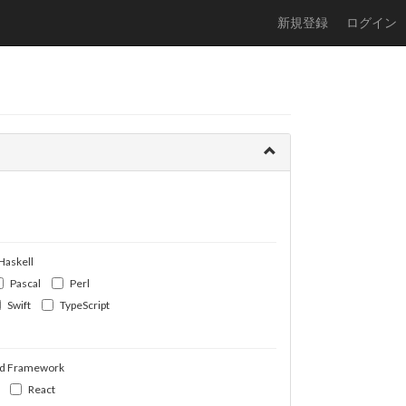
新規登録
ログイン
Haskell
Pascal
Perl
Swift
TypeScript
d Framework
React