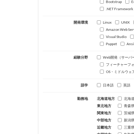
Bootstrap
E
.NET Framework
開発環境
Linux
UNIX
Amazon Web Ser
Visual Studio
Puppet
Ansi
経験分野
Web開発（サーバ
フィーチャーフ
OS・ミドルウェ
語学
日本語
英語
勤務地
北海道地方
北海
東北地方
青森
関東地方
茨城
中部地方
新潟
近畿地方
三重