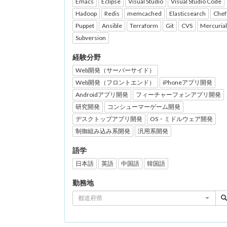
Emacs
Eclipse
Visual Studio
Visual Studio Code
Hadoop
Redis
memcached
Elasticsearch
Chef
Puppet
Ansible
Terraform
Git
CVS
Mercurial
Subversion
経験分野
Web開発（サーバーサイド）
Web開発（フロントエンド）
iPhoneアプリ開発
Androidアプリ開発
フィーチャーフォンアプリ開発
研究開発
コンシューマーゲーム開発
デスクトップアプリ開発
OS・ミドルウェア開発
制御組み込み系開発
汎用系開発
語学
日本語
英語
中国語
韓国語
勤務地
都道府県