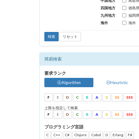
中国地方
鳥取
四国地方
徳島
九州地方
福岡
海外
海外
検索
リセット
簡易検索
要求ランク
ⒶAlgorithm
ⒽHeuristic
F
E
D
C
B
A
S
SS
SSS
上限を指定して検索
F
E
D
C
B
A
S
SS
SSS
プログラミング言語
C
C++
C#
Clojure
Cobol
D
Erlang
F#