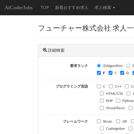
AtCoderJobs
TOP
新着おすすめ求人
求人検索
フューチャー株式会社 求人
詳細検索
要求ランク
ⒶAlgorithm
F
E
D
プログラミング言語
C
C++
C
HTML/CSS
PHP
Python
Visual Basic
フレームワーク
Struts
JSF
CodeIgniter