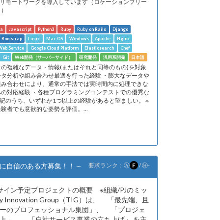
 ※リモートワークを導入しています（ロケーションフリー
り）
va
Javascript
Python3
Ruby
Ruby on Rails
Django
Bootstrap
Linux
Mac OS
Windows
Apache
Nginx
eb Service
Google Cloud Platform
Elasticsearch
Chef
Git
Web開発（サーバーサイド）
研究開発
汎用系開発
日本語
会の複雑なデータ・情報(またはそれと同等のもの)を対象
ータ分析や組み合わせ最適を行った経験 ・膨大なデータや
組み合わせにより、通常の手法では実時間内に処理できな
への対応経験 ・各種プログラミングコンテストでの優秀な
上記のうち、いずれか1つ以上の経験があると望ましい。 ※
験者でも意欲的な姿勢を評価。...
に自信のある方募集！！～
要求ランク：
Ⓐ
F
/
Ⓗ
-
サイン予定プロジェクトの概要 ※組織/PJのミッ
 Innovation Group（TIG）は、 「最先端、且
ーのプロフェッショナル集団」、 「プロジェ
上」、 「自社サービス事業の立ち上げ」 を主