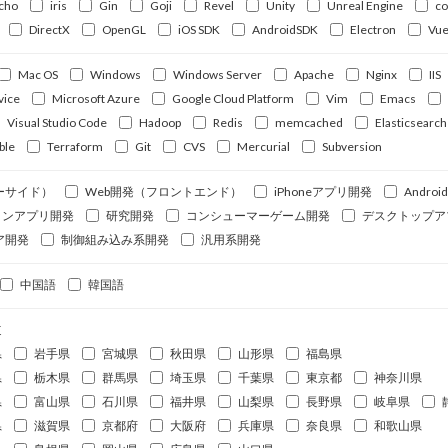
cho
iris
Gin
Goji
Revel
Unity
Unreal Engine
c
DirectX
OpenGL
iOS SDK
AndroidSDK
Electron
Vue
Mac OS
Windows
Windows Server
Apache
Nginx
IIS
vice
Microsoft Azure
Google Cloud Platform
Vim
Emacs
Visual Studio Code
Hadoop
Redis
memcached
Elasticsearch
ble
Terraform
Git
CVS
Mercurial
Subversion
ーサイド）
Web開発（フロントエンド）
iPhoneアプリ開発
Andro
ォンアプリ開発
研究開発
コンシューマーゲーム開発
デスクトップア
ア開発
制御組み込み系開発
汎用系開発
中国語
韓国語
道
県
岩手県
宮城県
秋田県
山形県
福島県
県
栃木県
群馬県
埼玉県
千葉県
東京都
神奈川県
県
富山県
石川県
福井県
山梨県
長野県
岐阜県
県
滋賀県
京都府
大阪府
兵庫県
奈良県
和歌山県