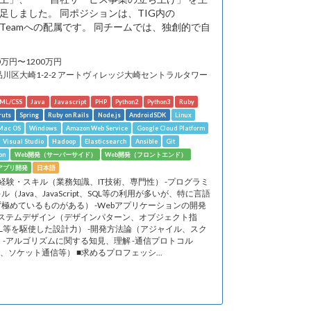
足しました。 同ポジションは、TIG内の
hitect Teamへの配属です。 同チームでは、独創的で自
0万円〜1200万円
​品川区大崎1-2-2​ アートヴィレッジ大崎セントラルタワー
ML/CSS
Java
Javascript
PHP
Python2
Python3
Ruby
ruts
Spring
Ruby on Rails
Node.js
AndroidSDK
Linux
Mac OS
Windows
Amazon Web Service
Google Cloud Platform
Visual Studio
Hadoop
Elasticsearch
Ansible
Git
on
Web開発（サーバーサイド）
Web開発（フロントエンド）
dアプリ開発
日本語
経験・スキル（業務知識、IT技術、専門性） -プログラミ
ル（Java、JavaScript、SQL等の利用が多いが、特に言語
極めているものがある） -Webアプリケーションの開発
-システムデザイン（デザインパターン、オブジェクト指
L等を駆使した設計力） -開発方法論（アジャイル、スク
 -アルゴリズムに関する知見、理解 -通信プロトコル
/IP、ソケット通信等） ■求めるプロフェッシ...