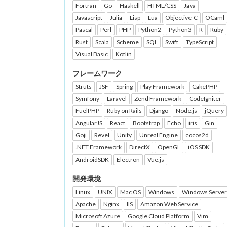
Fortran
Go
Haskell
HTML/CSS
Java
Javascript
Julia
Lisp
Lua
Objective-C
OCaml
Pascal
Perl
PHP
Python2
Python3
R
Ruby
Rust
Scala
Scheme
SQL
Swift
TypeScript
Visual Basic
Kotlin
フレームワーク
Struts
JSF
Spring
Play Framework
CakePHP
Symfony
Laravel
Zend Framework
CodeIgniter
FuelPHP
Ruby on Rails
Django
Node.js
jQuery
AngularJS
React
Bootstrap
Echo
iris
Gin
Goji
Revel
Unity
Unreal Engine
cocos2d
.NET Framework
DirectX
OpenGL
iOS SDK
AndroidSDK
Electron
Vue.js
開発環境
Linux
UNIX
Mac OS
Windows
Windows Server
Apache
Nginx
IIS
Amazon Web Service
Microsoft Azure
Google Cloud Platform
Vim