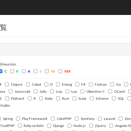
一覧
ⒽHeuristic
C
B
A
S
SS
SSS
#
Clojure
Cobol
D
Erlang
F#
Fortran
Go
Java
Javascript
Julia
Lisp
Lua
Objective-C
OCaml
2
Python3
R
Ruby
Rust
Scala
Scheme
SQL
Kotlin
Spring
Play Framework
CakePHP
Symfony
Laravel
Zen
FuelPHP
Ruby on Rails
Django
Node.js
jQuery
AngularJS