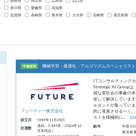
県
島根県
岡山県
広島県
山口県
県
香川県
愛媛県
高知県
県
佐賀県
長崎県
熊本県
大分県
宮崎県
鹿児島県
機械学習・最適化・アルゴリズムスペシャリスト
中途採用
ITコンサルティング
Strategic AI 
雑な実社会の事象の本
使して解決しています。
ルタントが集っていま
フューチャー株式会社
的に発展させるべく、
ストを積極的に...
[詳
設立日
1989年11月28日
連結：3,499名 （2024年12
給与
年収 55
社員数
月末現在）
東京都 