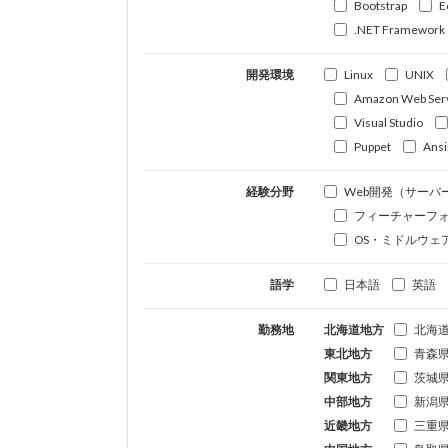
Bootstrap
E
.NET Framework
開発環境
Linux
UNIX
Amazon Web Ser
Visual Studio
Puppet
Ansi
経験分野
Web開発（サーバ
フィーチャーフ
OS・ミドルウェ
語学
日本語
英語
勤務地
北海道地方
北海
東北地方
青森
関東地方
茨城
中部地方
新潟
近畿地方
三重