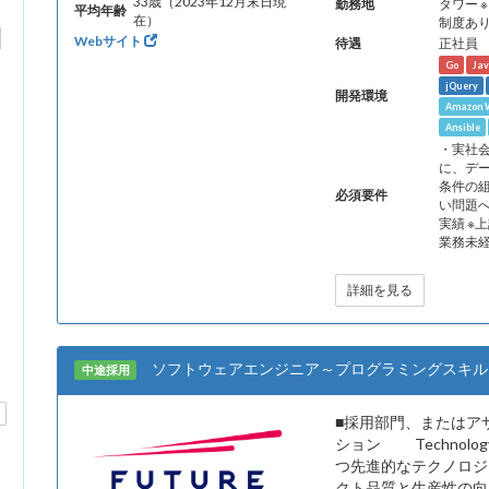
33歳（2023年12月末日現
勤務地
タワー
平均年齢
在）
制度あ
Webサイト
待遇
正社員
Go
Ja
jQuery
開発環境
Amazon W
Ansible
・実社
に、デ
条件の
必須要件
い問題
実績 ※
業務未経
詳細を見る
ソフトウェアエンジニア～プログラミングスキル
中途採用
■採用部門、またはア
ション Technology
つ先進的なテクノロジ
クト品質と生産性の向