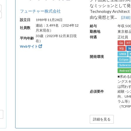
なミッションとして発
フューチャー株式会社
Technology Arc
由な発想と実...
[詳細]
設立日
1989年11月28日
連結：3,499名 （2024年12
給与
年収 50
社員数
月末現在）
勤務地
東京都 
33歳（2023年12月末日現
待遇
正社員
平均年齢
在）
Go
HT
Webサイト
SQL
St
UNIX
開発環境
Eclipse
Subversi
Androi
■求める
ングスキ
は問わず
必須要件
経験 
向、UM
ラム等）
（TCP
詳細を見る