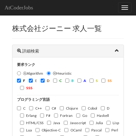
AtCoderJobs
株式会社ジーニー 求人一覧
詳細検索
要求ランク
ⒶAlgorithm
ⒽHeuristic
F
E
D
C
B
A
S
SS
SSS
プログラミング言語
C
C++
C#
Clojure
Cobol
D
Erlang
F#
Fortran
Go
Haskell
HTML/CSS
Java
Javascript
Julia
Lisp
Lua
Objective-C
OCaml
Pascal
Perl