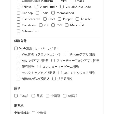
Google Cloud Platform
Vim
Emacs
Eclipse
Visual Studio
Visual Studio Code
Hadoop
Redis
memcached
Elasticsearch
Chef
Puppet
Ansible
Terraform
Git
CVS
Mercurial
Subversion
経験分野
Web開発（サーバーサイド）
Web開発（フロントエンド）
iPhoneアプリ開発
Androidアプリ開発
フィーチャーフォンアプリ開発
研究開発
コンシューマーゲーム開発
デスクトップアプリ開発
OS・ミドルウェア開発
制御組み込み系開発
汎用系開発
語学
日本語
英語
中国語
韓国語
勤務地
北海道地方
北海道