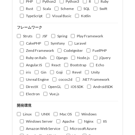
PHP
Python2
Python3
R
Ruby
Rust
Scala
Scheme
SQL
Swift
TypeScript
Visual Basic
Kotlin
フレームワーク
Struts
JSF
Spring
Play Framework
CakePHP
Symfony
Laravel
Zend Framework
CodeIgniter
FuelPHP
Ruby on Rails
Django
Node.js
jQuery
AngularJS
React
Bootstrap
Echo
iris
Gin
Goji
Revel
Unity
Unreal Engine
cocos2d
.NET Framework
DirectX
OpenGL
iOS SDK
AndroidSDK
Electron
Vue.js
開発環境
Linux
UNIX
Mac OS
Windows
Windows Server
Apache
Nginx
IIS
Amazon Web Service
Microsoft Azure