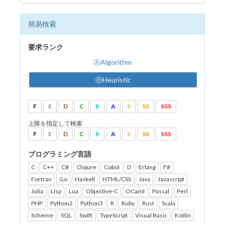
簡易検索
要求ランク
ⒶAlgorithm
ⒽHeuristic
F
E
D
C
B
A
S
SS
SSS
上限を指定して検索
F
E
D
C
B
A
S
SS
SSS
プログラミング言語
C
C++
C#
Clojure
Cobol
D
Erlang
F#
Fortran
Go
Haskell
HTML/CSS
Java
Javascript
Julia
Lisp
Lua
Objective-C
OCaml
Pascal
Perl
PHP
Python2
Python3
R
Ruby
Rust
Scala
Scheme
SQL
Swift
TypeScript
Visual Basic
Kotlin