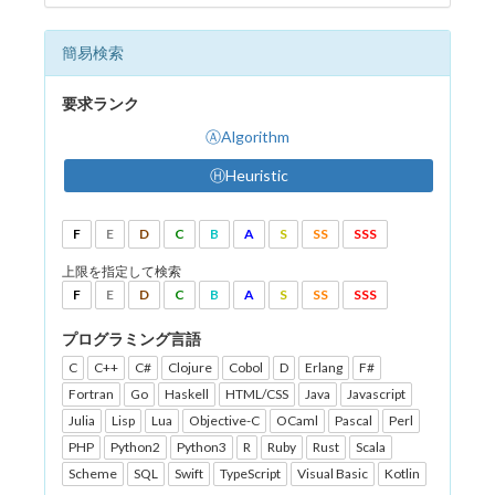
簡易検索
要求ランク
ⒶAlgorithm
ⒽHeuristic
F
E
D
C
B
A
S
SS
SSS
上限を指定して検索
F
E
D
C
B
A
S
SS
SSS
プログラミング言語
C
C++
C#
Clojure
Cobol
D
Erlang
F#
Fortran
Go
Haskell
HTML/CSS
Java
Javascript
Julia
Lisp
Lua
Objective-C
OCaml
Pascal
Perl
PHP
Python2
Python3
R
Ruby
Rust
Scala
Scheme
SQL
Swift
TypeScript
Visual Basic
Kotlin