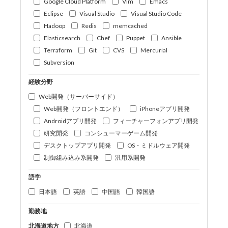
Google Cloud Platform
Vim
Emacs
Eclipse
Visual Studio
Visual Studio Code
Hadoop
Redis
memcached
Elasticsearch
Chef
Puppet
Ansible
Terraform
Git
CVS
Mercurial
Subversion
経験分野
Web開発（サーバーサイド）
Web開発（フロントエンド）
iPhoneアプリ開発
Androidアプリ開発
フィーチャーフォンアプリ開発
研究開発
コンシューマーゲーム開発
デスクトップアプリ開発
OS・ミドルウェア開発
制御組み込み系開発
汎用系開発
語学
日本語
英語
中国語
韓国語
勤務地
北海道地方
北海道