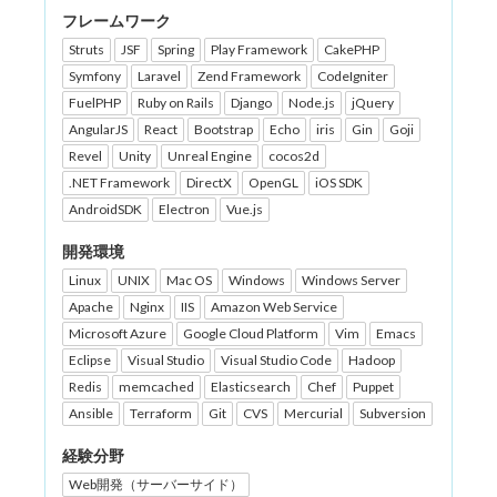
フレームワーク
Struts
JSF
Spring
Play Framework
CakePHP
Symfony
Laravel
Zend Framework
CodeIgniter
FuelPHP
Ruby on Rails
Django
Node.js
jQuery
AngularJS
React
Bootstrap
Echo
iris
Gin
Goji
Revel
Unity
Unreal Engine
cocos2d
.NET Framework
DirectX
OpenGL
iOS SDK
AndroidSDK
Electron
Vue.js
開発環境
Linux
UNIX
Mac OS
Windows
Windows Server
Apache
Nginx
IIS
Amazon Web Service
Microsoft Azure
Google Cloud Platform
Vim
Emacs
Eclipse
Visual Studio
Visual Studio Code
Hadoop
Redis
memcached
Elasticsearch
Chef
Puppet
Ansible
Terraform
Git
CVS
Mercurial
Subversion
経験分野
Web開発（サーバーサイド）