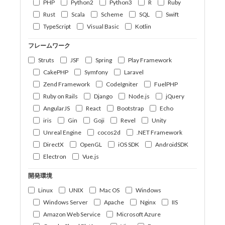
PHP
Python2
Python3
R
Ruby
Rust
Scala
Scheme
SQL
Swift
TypeScript
Visual Basic
Kotlin
フレームワーク
Struts
JSF
Spring
Play Framework
CakePHP
Symfony
Laravel
Zend Framework
CodeIgniter
FuelPHP
Ruby on Rails
Django
Node.js
jQuery
AngularJS
React
Bootstrap
Echo
iris
Gin
Goji
Revel
Unity
Unreal Engine
cocos2d
.NET Framework
DirectX
OpenGL
iOS SDK
AndroidSDK
Electron
Vue.js
開発環境
Linux
UNIX
Mac OS
Windows
Windows Server
Apache
Nginx
IIS
Amazon Web Service
Microsoft Azure