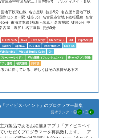
名古屋市中村区名駅三丁目9番6号 アルティメイト名駅
営地下鉄東山線 名古屋駅 徒歩5分 名古屋市営地下鉄
国際センター駅 徒歩3分 名古屋市営地下鉄桜通線 名古
歩5分 東海道本線(熱海－米原) 名古屋駅 徒歩5分 中
名古屋－塩尻) 名古屋駅 徒歩5分
HTML/CSS
Java
Javascript
Objective-C
SQL
TypeScript
jQuery
OpenGL
iOS SDK
AndroidSDK
Mac OS
eb Service
Visual Studio Code
Git
発（サーバーサイド）
Web開発（フロントエンド）
iPhoneアプリ開発
dアプリ開発
研究開発
日本語
思考力に長けている、若しくはその素質がある方
製品「アイビスペイント」のプログラマー募集！
要求ランク：
Ⓐ
C
/
Ⓗ
C
社の主力製品であるお絵描きアプリ「アイビスペイ
ていただくプログラマーを募集致します。 「ア
シリーズ累計で4億回以上ダウンロードされてい