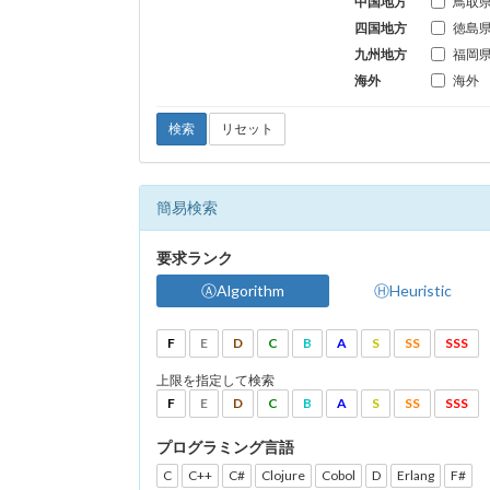
中国地方
鳥取
四国地方
徳島
九州地方
福岡
海外
海外
検索
リセット
簡易検索
要求ランク
ⒶAlgorithm
ⒽHeuristic
F
E
D
C
B
A
S
SS
SSS
上限を指定して検索
F
E
D
C
B
A
S
SS
SSS
プログラミング言語
C
C++
C#
Clojure
Cobol
D
Erlang
F#