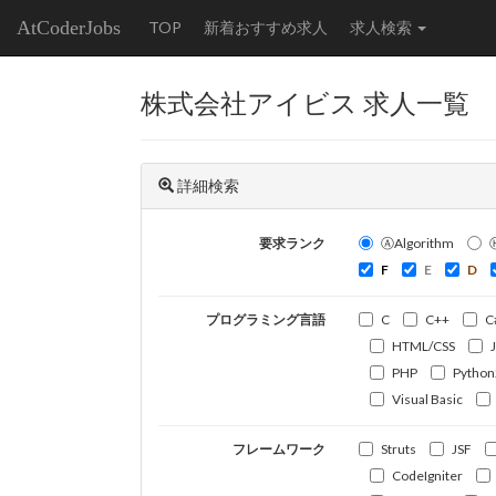
AtCoderJobs
TOP
新着おすすめ求人
求人検索
株式会社アイビス 求人一覧
詳細検索
要求ランク
ⒶAlgorithm
F
E
D
プログラミング言語
C
C++
C
HTML/CSS
PHP
Python
Visual Basic
フレームワーク
Struts
JSF
CodeIgniter