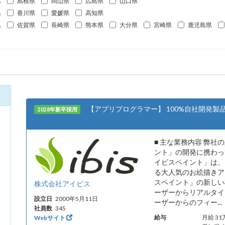
県
島根県
岡山県
広島県
山口県
県
香川県
愛媛県
高知県
県
佐賀県
長崎県
熊本県
大分県
宮崎県
鹿児島県
【アプリプログラマー】 100%自社開発
2028年新卒採用
■ 主な業務内容 弊
ント」の開発に携わっ
イビスペイント」は、
る大人気のお絵描きアプリ
スペイント」の新しい
株式会社アイビス
ーザーからリアルタイ
設立日
2000年5月11日
ーザーからのフィー..
社員数
345
給与
月給 3
Webサイト