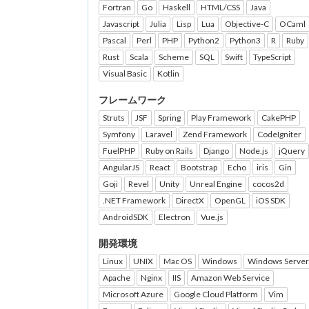
Fortran
Go
Haskell
HTML/CSS
Java
Javascript
Julia
Lisp
Lua
Objective-C
OCaml
Pascal
Perl
PHP
Python2
Python3
R
Ruby
Rust
Scala
Scheme
SQL
Swift
TypeScript
Visual Basic
Kotlin
フレームワーク
Struts
JSF
Spring
Play Framework
CakePHP
Symfony
Laravel
Zend Framework
CodeIgniter
FuelPHP
Ruby on Rails
Django
Node.js
jQuery
AngularJS
React
Bootstrap
Echo
iris
Gin
Goji
Revel
Unity
Unreal Engine
cocos2d
.NET Framework
DirectX
OpenGL
iOS SDK
AndroidSDK
Electron
Vue.js
開発環境
Linux
UNIX
Mac OS
Windows
Windows Server
Apache
Nginx
IIS
Amazon Web Service
Microsoft Azure
Google Cloud Platform
Vim