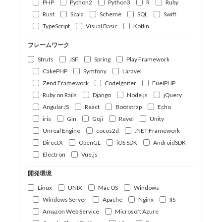
PHP
Python2
Python3
R
Ruby
Rust
Scala
Scheme
SQL
Swift
TypeScript
Visual Basic
Kotlin
フレームワーク
Struts
JSF
Spring
Play Framework
CakePHP
Symfony
Laravel
Zend Framework
CodeIgniter
FuelPHP
Ruby on Rails
Django
Node.js
jQuery
AngularJS
React
Bootstrap
Echo
iris
Gin
Goji
Revel
Unity
Unreal Engine
cocos2d
.NET Framework
DirectX
OpenGL
iOS SDK
AndroidSDK
Electron
Vue.js
開発環境
Linux
UNIX
Mac OS
Windows
Windows Server
Apache
Nginx
IIS
Amazon Web Service
Microsoft Azure