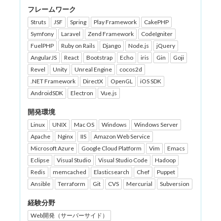
フレームワーク
Struts
JSF
Spring
Play Framework
CakePHP
Symfony
Laravel
Zend Framework
CodeIgniter
FuelPHP
Ruby on Rails
Django
Node.js
jQuery
AngularJS
React
Bootstrap
Echo
iris
Gin
Goji
Revel
Unity
Unreal Engine
cocos2d
.NET Framework
DirectX
OpenGL
iOS SDK
AndroidSDK
Electron
Vue.js
開発環境
Linux
UNIX
Mac OS
Windows
Windows Server
Apache
Nginx
IIS
Amazon Web Service
Microsoft Azure
Google Cloud Platform
Vim
Emacs
Eclipse
Visual Studio
Visual Studio Code
Hadoop
Redis
memcached
Elasticsearch
Chef
Puppet
Ansible
Terraform
Git
CVS
Mercurial
Subversion
経験分野
Web開発（サーバーサイド）