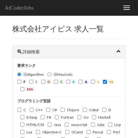
AtCoderJobs
株式会社アイビス 求人一覧
詳細検索
要求ランク
ⒶAlgorithm
ⒽHeuristic
F
E
D
C
B
A
S
SS
SSS
プログラミング言語
C
C++
C#
Clojure
Cobol
D
Erlang
F#
Fortran
Go
Haskell
HTML/CSS
Java
Javascript
Julia
Lisp
Lua
Objective-C
OCaml
Pascal
Perl