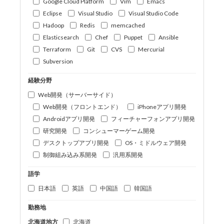
Google Cloud Platform
Vim
Emacs
Eclipse
Visual Studio
Visual Studio Code
Hadoop
Redis
memcached
Elasticsearch
Chef
Puppet
Ansible
Terraform
Git
CVS
Mercurial
Subversion
経験分野
Web開発（サーバーサイド）
Web開発（フロントエンド）
iPhoneアプリ開発
Androidアプリ開発
フィーチャーフォンアプリ開発
研究開発
コンシューマーゲーム開発
デスクトップアプリ開発
OS・ミドルウェア開発
制御組み込み系開発
汎用系開発
語学
日本語
英語
中国語
韓国語
勤務地
北海道地方
北海道