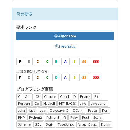
簡易検索
要求ランク
ⒶAlgorithm
ⒽHeuristic
F
E
D
C
B
A
S
SS
SSS
上限を指定して検索
F
E
D
C
B
A
S
SS
SSS
プログラミング言語
C
C++
C#
Clojure
Cobol
D
Erlang
F#
Fortran
Go
Haskell
HTML/CSS
Java
Javascript
Julia
Lisp
Lua
Objective-C
OCaml
Pascal
Perl
PHP
Python2
Python3
R
Ruby
Rust
Scala
Scheme
SQL
Swift
TypeScript
Visual Basic
Kotlin