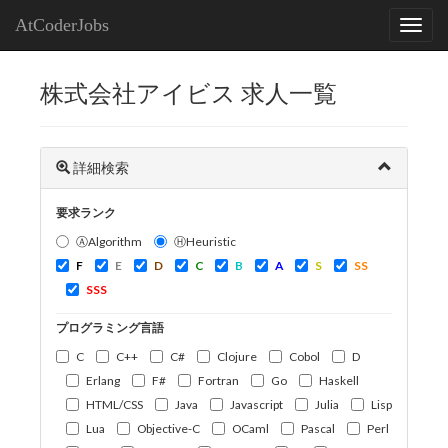
AtCoderJobs
株式会社アイビス 求人一覧
詳細検索
要求ランク
ⒶAlgorithm
ⒽHeuristic
F
E
D
C
B
A
S
SS
SSS
プログラミング言語
C
C++
C#
Clojure
Cobol
D
Erlang
F#
Fortran
Go
Haskell
HTML/CSS
Java
Javascript
Julia
Lisp
Lua
Objective-C
OCaml
Pascal
Perl