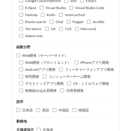
Google Cloud Platform
Vim
Emacs
Eclipse
Visual Studio
Visual Studio Code
Hadoop
Redis
memcached
Elasticsearch
Chef
Puppet
Ansible
Terraform
Git
CVS
Mercurial
Subversion
経験分野
Web開発（サーバーサイド）
Web開発（フロントエンド）
iPhoneアプリ開発
Androidアプリ開発
フィーチャーフォンアプリ開発
研究開発
コンシューマーゲーム開発
デスクトップアプリ開発
OS・ミドルウェア開発
制御組み込み系開発
汎用系開発
語学
日本語
英語
中国語
韓国語
勤務地
北海道地方
北海道