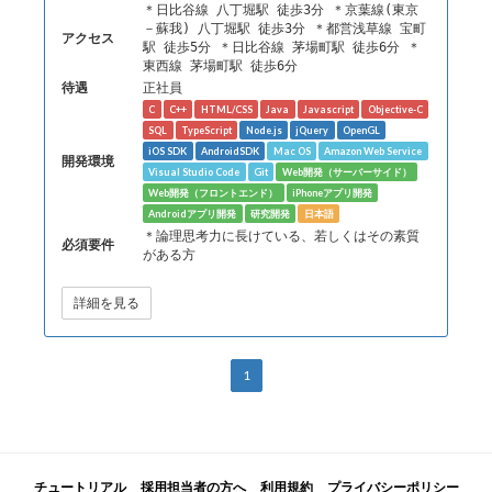
＊日比谷線 八丁堀駅 徒歩3分 ＊京葉線(東京
－蘇我) 八丁堀駅 徒歩3分 ＊都営浅草線 宝町
アクセス
駅 徒歩5分 ＊日比谷線 茅場町駅 徒歩6分 ＊
東西線 茅場町駅 徒歩6分
待遇
正社員
C
C++
HTML/CSS
Java
Javascript
Objective-C
SQL
TypeScript
Node.js
jQuery
OpenGL
iOS SDK
AndroidSDK
Mac OS
Amazon Web Service
開発環境
Visual Studio Code
Git
Web開発（サーバーサイド）
Web開発（フロントエンド）
iPhoneアプリ開発
Androidアプリ開発
研究開発
日本語
＊論理思考力に長けている、若しくはその素質
必須要件
がある方
詳細を見る
1
チュートリアル
採用担当者の方へ
利用規約
プライバシーポリシー