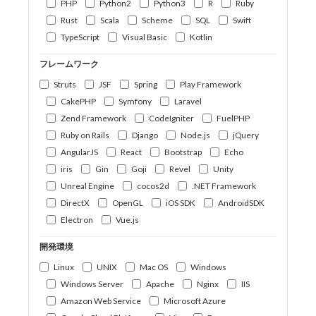
PHP
Python2
Python3
R
Ruby
Rust
Scala
Scheme
SQL
Swift
TypeScript
Visual Basic
Kotlin
フレームワーク
Struts
JSF
Spring
Play Framework
CakePHP
Symfony
Laravel
Zend Framework
CodeIgniter
FuelPHP
Ruby on Rails
Django
Node.js
jQuery
AngularJS
React
Bootstrap
Echo
iris
Gin
Goji
Revel
Unity
Unreal Engine
cocos2d
.NET Framework
DirectX
OpenGL
iOS SDK
AndroidSDK
Electron
Vue.js
開発環境
Linux
UNIX
Mac OS
Windows
Windows Server
Apache
Nginx
IIS
Amazon Web Service
Microsoft Azure