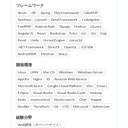
フレームワーク
Struts
JSF
Spring
Play Framework
CakePHP
Symfony
Laravel
Zend Framework
CodeIgniter
FuelPHP
Ruby on Rails
Django
Node.js
jQuery
AngularJS
React
Bootstrap
Echo
iris
Gin
Goji
Revel
Unity
Unreal Engine
cocos2d
.NET Framework
DirectX
OpenGL
iOS SDK
AndroidSDK
Electron
Vue.js
開発環境
Linux
UNIX
Mac OS
Windows
Windows Server
Apache
Nginx
IIS
Amazon Web Service
Microsoft Azure
Google Cloud Platform
Vim
Emacs
Eclipse
Visual Studio
Visual Studio Code
Hadoop
Redis
memcached
Elasticsearch
Chef
Puppet
Ansible
Terraform
Git
CVS
Mercurial
Subversion
経験分野
Web開発（サーバーサイド）