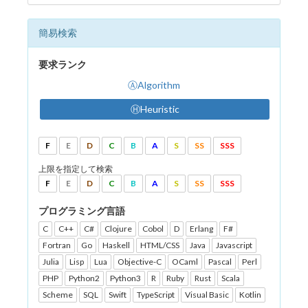
簡易検索
要求ランク
ⒶAlgorithm
ⒽHeuristic
F
E
D
C
B
A
S
SS
SSS
上限を指定して検索
F
E
D
C
B
A
S
SS
SSS
プログラミング言語
C
C++
C#
Clojure
Cobol
D
Erlang
F#
Fortran
Go
Haskell
HTML/CSS
Java
Javascript
Julia
Lisp
Lua
Objective-C
OCaml
Pascal
Perl
PHP
Python2
Python3
R
Ruby
Rust
Scala
Scheme
SQL
Swift
TypeScript
Visual Basic
Kotlin