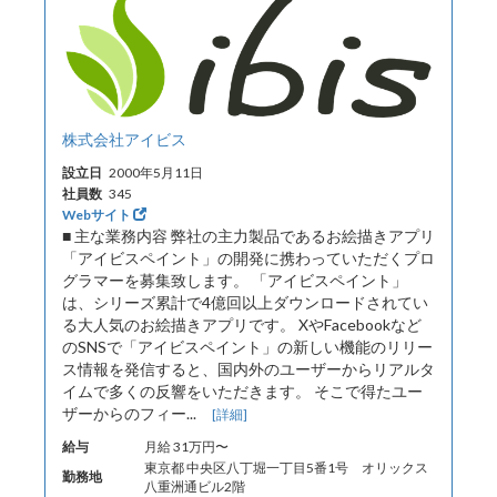
株式会社アイビス
設立日
2000年5月11日
社員数
345
Webサイト
■ 主な業務内容 弊社の主力製品であるお絵描きアプリ
「アイビスペイント」の開発に携わっていただくプロ
グラマーを募集致します。 「アイビスペイント」
は、シリーズ累計で4億回以上ダウンロードされてい
る大人気のお絵描きアプリです。 XやFacebookなど
のSNSで「アイビスペイント」の新しい機能のリリー
ス情報を発信すると、国内外のユーザーからリアルタ
イムで多くの反響をいただきます。 そこで得たユー
ザーからのフィー...
[詳細]
給与
月給 31万円〜
東京都 中央区八丁堀一丁目5番1号 オリックス
勤務地
八重洲通ビル2階