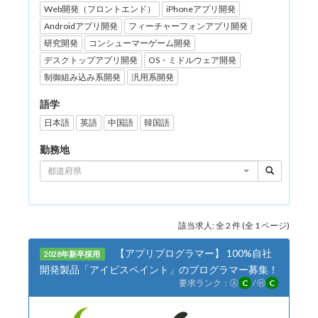
Web開発（フロントエンド）
iPhoneアプリ開発
Androidアプリ開発
フィーチャーフォンアプリ開発
研究開発
コンシューマーゲーム開発
デスクトップアプリ開発
OS・ミドルウェア開発
制御組み込み系開発
汎用系開発
語学
日本語
英語
中国語
韓国語
勤務地
都道府県
該当求人: 全 2 件 (全 1 ページ)
【アプリプログラマー】 100%自社
2028年新卒採用
開発製品「アイビスペイント」のプログラマー募集！
要求ランク：
Ⓐ
C
/
Ⓗ
C