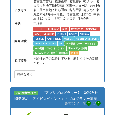
名古屋市営地下鉄東山線 名古屋駅 徒歩5分 名
古屋市営地下鉄桜通線 国際センター駅 徒歩3分
アクセス
名古屋市営地下鉄桜通線 名古屋駅 徒歩5分 東
海道本線(熱海－米原) 名古屋駅 徒歩5分 中央
本線(名古屋－塩尻) 名古屋駅 徒歩5分
待遇
正社員
C
C++
HTML/CSS
Java
Javascript
Objective-C
SQL
TypeScript
Node.js
jQuery
OpenGL
iOS SDK
AndroidSDK
Mac OS
Amazon Web Service
開発環境
Visual Studio Code
Git
Web開発（サーバーサイド）
Web開発（フロントエンド）
iPhoneアプリ開発
Androidアプリ開発
研究開発
日本語
＊論理思考力に長けている、若しくはその素質
必須要件
がある方
詳細を見る
【アプリプログラマー】 100%自社
2028年新卒採用
開発製品「アイビスペイント」のプログラマー募集！
要求ランク：
Ⓐ
C
/
Ⓗ
C