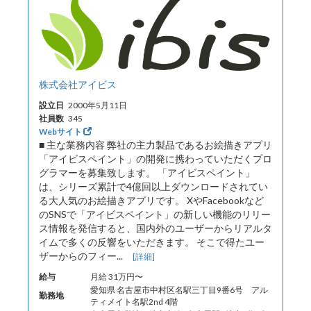
株式会社アイビス
設立日
2000年5月11日
社員数
345
Webサイト
■ 主な業務内容 弊社の主力製品であるお絵描きアプリ
「アイビスペイント」の開発に携わっていただくプロ
グラマーを募集致します。 「アイビスペイント」
は、シリーズ累計で4億回以上ダウンロードされてい
る大人気のお絵描きアプリです。 XやFacebookなど
のSNSで「アイビスペイント」の新しい機能のリリー
ス情報を発信すると、国内外のユーザーからリアルタ
イムで多くの反響をいただきます。 そこで得たユー
ザーからのフィー...
[詳細]
給与
月給 31万円〜
愛知県 名古屋市中村区名駅三丁目9番6号 アル
勤務地
ティメイト名駅2nd 4階