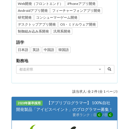
Web開発（フロントエンド）
iPhoneアプリ開発
Androidアプリ開発
フィーチャーフォンアプリ開発
研究開発
コンシューマーゲーム開発
デスクトップアプリ開発
OS・ミドルウェア開発
制御組み込み系開発
汎用系開発
語学
日本語
英語
中国語
韓国語
勤務地
都道府県
該当求人: 全 2 件 (全 1 ページ)
【アプリプログラマー】 100%自社
2028年新卒採用
開発製品「アイビスペイント」のプログラマー募集！
要求ランク：
Ⓐ
C
/
Ⓗ
C