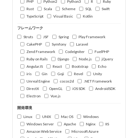
PHP
Python2
Python3
R
Ruby
Rust
Scala
Scheme
SQL
Swift
TypeScript
Visual Basic
Kotlin
フレームワーク
Struts
JSF
Spring
Play Framework
CakePHP
Symfony
Laravel
Zend Framework
CodeIgniter
FuelPHP
Ruby on Rails
Django
Node.js
jQuery
AngularJS
React
Bootstrap
Echo
iris
Gin
Goji
Revel
Unity
Unreal Engine
cocos2d
.NET Framework
DirectX
OpenGL
iOS SDK
AndroidSDK
Electron
Vue.js
開発環境
Linux
UNIX
Mac OS
Windows
Windows Server
Apache
Nginx
IIS
Amazon Web Service
Microsoft Azure