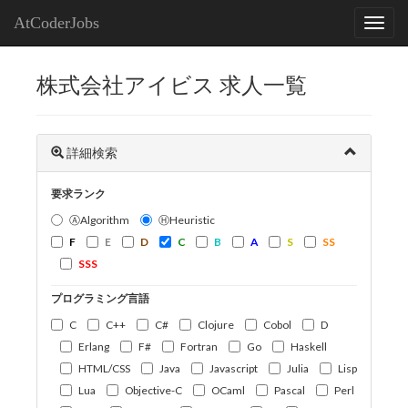
AtCoderJobs
株式会社アイビス 求人一覧
詳細検索
要求ランク
ⒶAlgorithm
ⒽHeuristic
F
E
D
C
B
A
S
SS
SSS
プログラミング言語
C
C++
C#
Clojure
Cobol
D
Erlang
F#
Fortran
Go
Haskell
HTML/CSS
Java
Javascript
Julia
Lisp
Lua
Objective-C
OCaml
Pascal
Perl