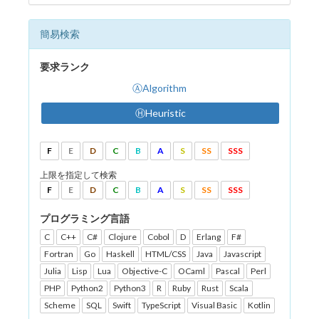
簡易検索
要求ランク
ⒶAlgorithm
ⒽHeuristic
F
E
D
C
B
A
S
SS
SSS
上限を指定して検索
F
E
D
C
B
A
S
SS
SSS
プログラミング言語
C
C++
C#
Clojure
Cobol
D
Erlang
F#
Fortran
Go
Haskell
HTML/CSS
Java
Javascript
Julia
Lisp
Lua
Objective-C
OCaml
Pascal
Perl
PHP
Python2
Python3
R
Ruby
Rust
Scala
Scheme
SQL
Swift
TypeScript
Visual Basic
Kotlin