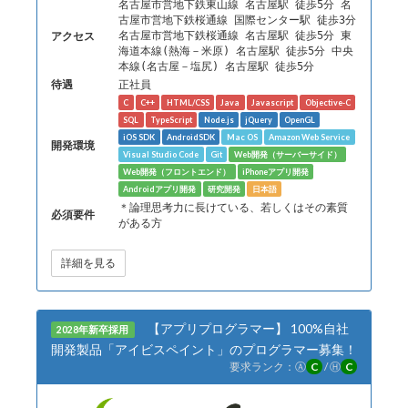
名古屋市営地下鉄東山線 名古屋駅 徒歩5分 名
古屋市営地下鉄桜通線 国際センター駅 徒歩3分
アクセス
名古屋市営地下鉄桜通線 名古屋駅 徒歩5分 東
海道本線(熱海－米原) 名古屋駅 徒歩5分 中央
本線(名古屋－塩尻) 名古屋駅 徒歩5分
待遇
正社員
C
C++
HTML/CSS
Java
Javascript
Objective-C
SQL
TypeScript
Node.js
jQuery
OpenGL
iOS SDK
AndroidSDK
Mac OS
Amazon Web Service
開発環境
Visual Studio Code
Git
Web開発（サーバーサイド）
Web開発（フロントエンド）
iPhoneアプリ開発
Androidアプリ開発
研究開発
日本語
＊論理思考力に長けている、若しくはその素質
必須要件
がある方
詳細を見る
【アプリプログラマー】 100%自社
2028年新卒採用
開発製品「アイビスペイント」のプログラマー募集！
要求ランク：
Ⓐ
C
/
Ⓗ
C