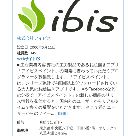
株式会社アイビス
設立日
2000年5月11日
社員数
345
Webサイト
■ 主な業務内容 弊社の主力製品であるお絵描きアプリ
「アイビスペイント」の開発に携わっていただくプロ
グラマーを募集致します。 「アイビスペイント」
は、シリーズ累計で4億回以上ダウンロードされてい
る大人気のお絵描きアプリです。 XやFacebookなど
のSNSで「アイビスペイント」の新しい機能のリリー
ス情報を発信すると、国内外のユーザーからリアルタ
イムで多くの反響をいただきます。 そこで得たユー
ザーからのフィー...
[詳細]
給与
月給 31万円〜
東京都 中央区八丁堀一丁目5番1号 オリックス
勤務地
八重洲通ビル2階