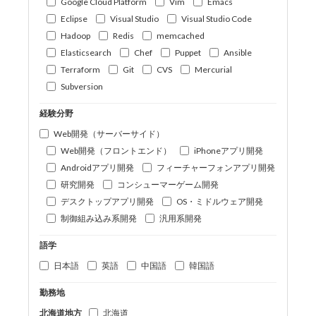
Google Cloud Platform
Vim
Emacs
Eclipse
Visual Studio
Visual Studio Code
Hadoop
Redis
memcached
Elasticsearch
Chef
Puppet
Ansible
Terraform
Git
CVS
Mercurial
Subversion
経験分野
Web開発（サーバーサイド）
Web開発（フロントエンド）
iPhoneアプリ開発
Androidアプリ開発
フィーチャーフォンアプリ開発
研究開発
コンシューマーゲーム開発
デスクトップアプリ開発
OS・ミドルウェア開発
制御組み込み系開発
汎用系開発
語学
日本語
英語
中国語
韓国語
勤務地
北海道地方
北海道