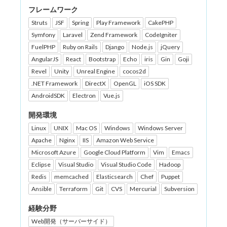
フレームワーク
Struts
JSF
Spring
Play Framework
CakePHP
Symfony
Laravel
Zend Framework
CodeIgniter
FuelPHP
Ruby on Rails
Django
Node.js
jQuery
AngularJS
React
Bootstrap
Echo
iris
Gin
Goji
Revel
Unity
Unreal Engine
cocos2d
.NET Framework
DirectX
OpenGL
iOS SDK
AndroidSDK
Electron
Vue.js
開発環境
Linux
UNIX
Mac OS
Windows
Windows Server
Apache
Nginx
IIS
Amazon Web Service
Microsoft Azure
Google Cloud Platform
Vim
Emacs
Eclipse
Visual Studio
Visual Studio Code
Hadoop
Redis
memcached
Elasticsearch
Chef
Puppet
Ansible
Terraform
Git
CVS
Mercurial
Subversion
経験分野
Web開発（サーバーサイド）