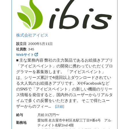
株式会社アイビス
設立日
2000年5月11日
社員数
345
Webサイト
■ 主な業務内容 弊社の主力製品であるお絵描きアプリ
「アイビスペイント」の開発に携わっていただくプロ
グラマーを募集致します。 「アイビスペイント」
は、シリーズ累計で4億回以上ダウンロードされてい
る大人気のお絵描きアプリです。 XやFacebookなど
のSNSで「アイビスペイント」の新しい機能のリリー
ス情報を発信すると、国内外のユーザーからリアルタ
イムで多くの反響をいただきます。 そこで得たユー
ザーからのフィー...
[詳細]
給与
月給 31万円〜
愛知県 名古屋市中村区名駅三丁目9番6号 アル
勤務地
ティメイト名駅2nd 4階