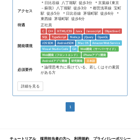
＊日比谷線 八丁堀駅 徒歩3分 ＊京葉線(東京
－蘇我) 八丁堀駅 徒歩3分 ＊都営浅草線 宝町
アクセス
駅 徒歩5分 ＊日比谷線 茅場町駅 徒歩6分 ＊
東西線 茅場町駅 徒歩6分
待遇
正社員
C
C++
HTML/CSS
Java
Javascript
Objective-C
SQL
TypeScript
Node.js
jQuery
OpenGL
iOS SDK
AndroidSDK
Mac OS
Amazon Web Service
開発環境
Visual Studio Code
Git
Web開発（サーバーサイド）
Web開発（フロントエンド）
iPhoneアプリ開発
Androidアプリ開発
研究開発
日本語
＊論理思考力に長けている、若しくはその素質
必須要件
がある方
詳細を見る
1
チュートリアル
採用担当者の方へ
利用規約
プライバシーポリシー