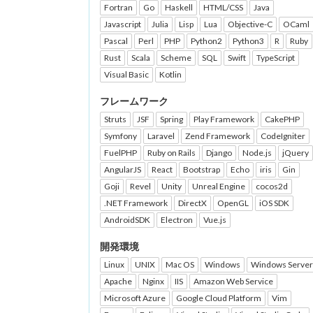
Fortran
Go
Haskell
HTML/CSS
Java
Javascript
Julia
Lisp
Lua
Objective-C
OCaml
Pascal
Perl
PHP
Python2
Python3
R
Ruby
Rust
Scala
Scheme
SQL
Swift
TypeScript
Visual Basic
Kotlin
フレームワーク
Struts
JSF
Spring
Play Framework
CakePHP
Symfony
Laravel
Zend Framework
CodeIgniter
FuelPHP
Ruby on Rails
Django
Node.js
jQuery
AngularJS
React
Bootstrap
Echo
iris
Gin
Goji
Revel
Unity
Unreal Engine
cocos2d
.NET Framework
DirectX
OpenGL
iOS SDK
AndroidSDK
Electron
Vue.js
開発環境
Linux
UNIX
Mac OS
Windows
Windows Server
Apache
Nginx
IIS
Amazon Web Service
Microsoft Azure
Google Cloud Platform
Vim