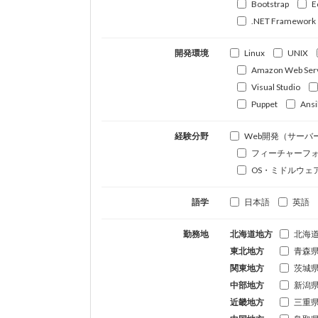
Bootstrap
E
.NET Framework
開発環境
Linux
UNIX
Amazon Web Ser
Visual Studio
Puppet
Ansi
経験分野
Web開発（サーバ
フィーチャーフ
OS・ミドルウェ
語学
日本語
英語
勤務地
北海道地方
北海
東北地方
青森
関東地方
茨城
中部地方
新潟
近畿地方
三重