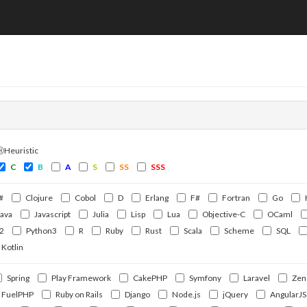
ⒽHeuristic
C
B
A
S
SS
SSS
#
Clojure
Cobol
D
Erlang
F#
Fortran
Go
Java
Javascript
Julia
Lisp
Lua
Objective-C
OCaml
2
Python3
R
Ruby
Rust
Scala
Scheme
SQL
Kotlin
Spring
Play Framework
CakePHP
Symfony
Laravel
Zen
FuelPHP
Ruby on Rails
Django
Node.js
jQuery
AngularJS