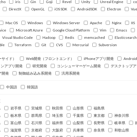
cho
iris
Gin
Goji
Revel
Unity
Unreal Engine
c
DirectX
OpenGL
iOS SDK
AndroidSDK
Electron
Vue
Mac OS
Windows
Windows Server
Apache
Nginx
IIS
vice
Microsoft Azure
Google Cloud Platform
Vim
Emacs
Visual Studio Code
Hadoop
Redis
memcached
Elasticsearch
ble
Terraform
Git
CVS
Mercurial
Subversion
ーサイド）
Web開発（フロントエンド）
iPhoneアプリ開発
Andro
ォンアプリ開発
研究開発
コンシューマーゲーム開発
デスクトップア
ア開発
制御組み込み系開発
汎用系開発
中国語
韓国語
道
県
岩手県
宮城県
秋田県
山形県
福島県
県
栃木県
群馬県
埼玉県
千葉県
東京都
神奈川県
県
富山県
石川県
福井県
山梨県
長野県
岐阜県
県
滋賀県
京都府
大阪府
兵庫県
奈良県
和歌山県