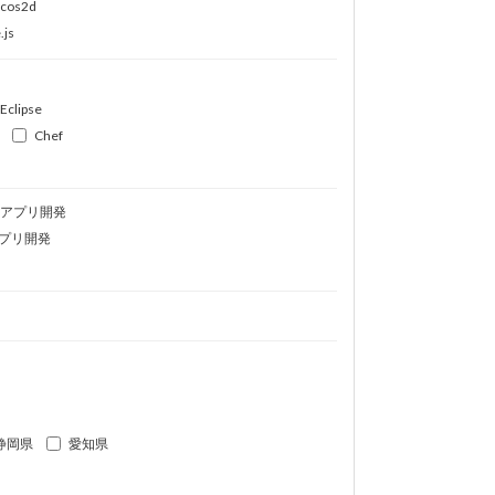
ocos2d
.js
Eclipse
Chef
idアプリ開発
プリ開発
静岡県
愛知県