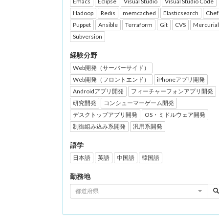
Emacs
Eclipse
Visual Studio
Visual Studio Code
Hadoop
Redis
memcached
Elasticsearch
Chef
Puppet
Ansible
Terraform
Git
CVS
Mercurial
Subversion
経験分野
Web開発（サーバーサイド）
Web開発（フロントエンド）
iPhoneアプリ開発
Androidアプリ開発
フィーチャーフォンアプリ開発
研究開発
コンシューマーゲーム開発
デスクトップアプリ開発
OS・ミドルウェア開発
制御組み込み系開発
汎用系開発
語学
日本語
英語
中国語
韓国語
勤務地
都道府県