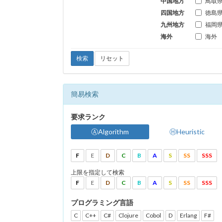
中国地方
鳥取
四国地方
徳島
九州地方
福岡
海外
海外
検索
リセット
簡易検索
要求ランク
ⒶAlgorithm
ⒽHeuristic
F
E
D
C
B
A
S
SS
SSS
上限を指定して検索
F
E
D
C
B
A
S
SS
SSS
プログラミング言語
C
C++
C#
Clojure
Cobol
D
Erlang
F#