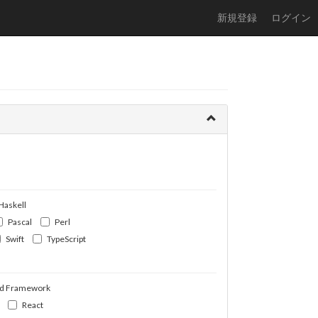
新規登録
ログイン
Haskell
Pascal
Perl
Swift
TypeScript
d Framework
React