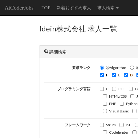
AtCoderJobs
TOP
新着おすすめ求人
求人検索
Idein株式会社 求人一覧
詳細検索
要求ランク
ⒶAlgorithm
F
E
D
プログラミング言語
C
C++
C
HTML/CSS
PHP
Python
Visual Basic
フレームワーク
Struts
JSF
CodeIgniter