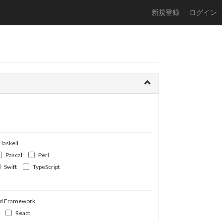
新規登録
ログイン
Haskell
Pascal
Perl
Swift
TypeScript
d Framework
React