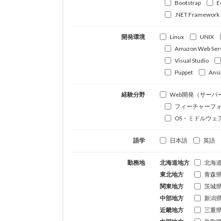
Bootstrap
E
.NET Framework
開発環境
Linux
UNIX
Amazon Web Ser
Visual Studio
Puppet
Ansi
経験分野
Web開発（サーバ
フィーチャーフ
OS・ミドルウェ
語学
日本語
英語
勤務地
北海道地方
北海
東北地方
青森
関東地方
茨城
中部地方
新潟
近畿地方
三重