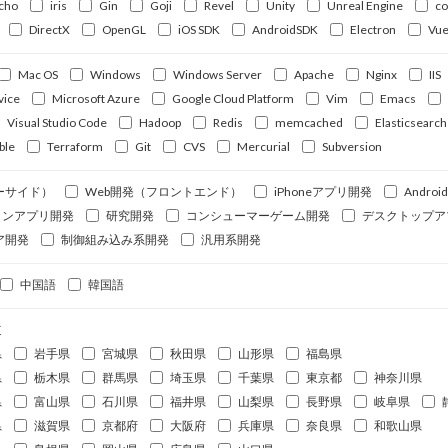
cho
iris
Gin
Goji
Revel
Unity
Unreal Engine
c
DirectX
OpenGL
iOS SDK
AndroidSDK
Electron
Vue
Mac OS
Windows
Windows Server
Apache
Nginx
IIS
vice
Microsoft Azure
Google Cloud Platform
Vim
Emacs
Visual Studio Code
Hadoop
Redis
memcached
Elasticsearch
ble
Terraform
Git
CVS
Mercurial
Subversion
ーサイド）
Web開発（フロントエンド）
iPhoneアプリ開発
Andro
ォンアプリ開発
研究開発
コンシューマーゲーム開発
デスクトップア
ア開発
制御組み込み系開発
汎用系開発
中国語
韓国語
道
県
岩手県
宮城県
秋田県
山形県
福島県
県
栃木県
群馬県
埼玉県
千葉県
東京都
神奈川県
県
富山県
石川県
福井県
山梨県
長野県
岐阜県
県
滋賀県
京都府
大阪府
兵庫県
奈良県
和歌山県