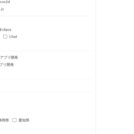
ocos2d
.js
Eclipse
Chef
idアプリ開発
プリ開発
静岡県
愛知県