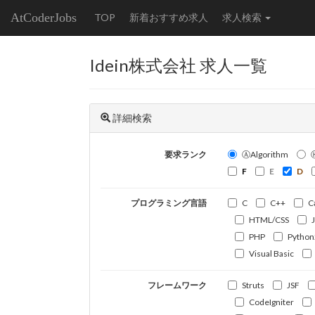
AtCoderJobs
TOP
新着おすすめ求人
求人検索
Idein株式会社 求人一覧
詳細検索
要求ランク
ⒶAlgorithm
F
E
D
プログラミング言語
C
C++
C
HTML/CSS
PHP
Python
Visual Basic
フレームワーク
Struts
JSF
CodeIgniter