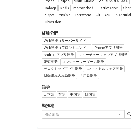
Emacs
Eclipse
Visual Studio
Visual Studio Code
Hadoop
Redis
memcached
Elasticsearch
Chef
Puppet
Ansible
Terraform
Git
CVS
Mercurial
Subversion
経験分野
Web開発（サーバーサイド）
Web開発（フロントエンド）
iPhoneアプリ開発
Androidアプリ開発
フィーチャーフォンアプリ開発
研究開発
コンシューマーゲーム開発
デスクトップアプリ開発
OS・ミドルウェア開発
制御組み込み系開発
汎用系開発
語学
日本語
英語
中国語
韓国語
勤務地
都道府県