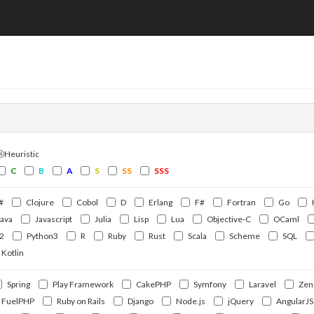
ⒽHeuristic
C
B
A
S
SS
SSS
#
Clojure
Cobol
D
Erlang
F#
Fortran
Go
Java
Javascript
Julia
Lisp
Lua
Objective-C
OCaml
2
Python3
R
Ruby
Rust
Scala
Scheme
SQL
Kotlin
Spring
Play Framework
CakePHP
Symfony
Laravel
Zen
FuelPHP
Ruby on Rails
Django
Node.js
jQuery
AngularJS