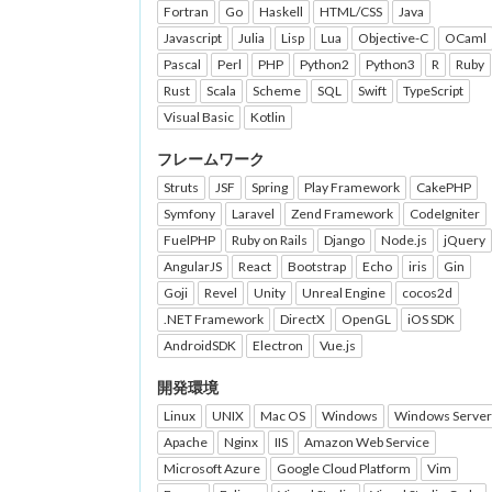
Fortran
Go
Haskell
HTML/CSS
Java
Javascript
Julia
Lisp
Lua
Objective-C
OCaml
Pascal
Perl
PHP
Python2
Python3
R
Ruby
Rust
Scala
Scheme
SQL
Swift
TypeScript
Visual Basic
Kotlin
フレームワーク
Struts
JSF
Spring
Play Framework
CakePHP
Symfony
Laravel
Zend Framework
CodeIgniter
FuelPHP
Ruby on Rails
Django
Node.js
jQuery
AngularJS
React
Bootstrap
Echo
iris
Gin
Goji
Revel
Unity
Unreal Engine
cocos2d
.NET Framework
DirectX
OpenGL
iOS SDK
AndroidSDK
Electron
Vue.js
開発環境
Linux
UNIX
Mac OS
Windows
Windows Server
Apache
Nginx
IIS
Amazon Web Service
Microsoft Azure
Google Cloud Platform
Vim