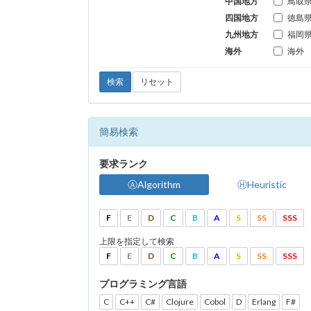
中国地方
鳥取
四国地方
徳島
九州地方
福岡
海外
海外
検索
リセット
簡易検索
要求ランク
ⒶAlgorithm
ⒽHeuristic
F
E
D
C
B
A
S
SS
SSS
上限を指定して検索
F
E
D
C
B
A
S
SS
SSS
プログラミング言語
C
C++
C#
Clojure
Cobol
D
Erlang
F#