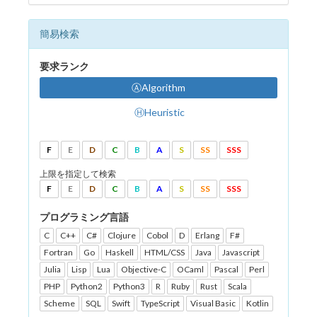
簡易検索
要求ランク
ⒶAlgorithm
ⒽHeuristic
F
E
D
C
B
A
S
SS
SSS
上限を指定して検索
F
E
D
C
B
A
S
SS
SSS
プログラミング言語
C
C++
C#
Clojure
Cobol
D
Erlang
F#
Fortran
Go
Haskell
HTML/CSS
Java
Javascript
Julia
Lisp
Lua
Objective-C
OCaml
Pascal
Perl
PHP
Python2
Python3
R
Ruby
Rust
Scala
Scheme
SQL
Swift
TypeScript
Visual Basic
Kotlin