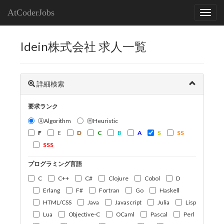
AtCoderJobs
Idein株式会社 求人一覧
詳細検索
要求ランク
ⒶAlgorithm
ⒽHeuristic
F
E
D
C
B
A
S
SS
SSS
プログラミング言語
C
C++
C#
Clojure
Cobol
D
Erlang
F#
Fortran
Go
Haskell
HTML/CSS
Java
Javascript
Julia
Lisp
Lua
Objective-C
OCaml
Pascal
Perl