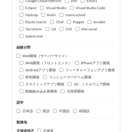
Google Cloud Platform
Vim
Emacs
Eclipse
Visual Studio
Visual Studio Code
Hadoop
Redis
memcached
Elasticsearch
Chef
Puppet
Ansible
Terraform
Git
CVS
Mercurial
Subversion
経験分野
Web開発（サーバーサイド）
Web開発（フロントエンド）
iPhoneアプリ開発
Androidアプリ開発
フィーチャーフォンアプリ開発
研究開発
コンシューマーゲーム開発
デスクトップアプリ開発
OS・ミドルウェア開発
制御組み込み系開発
汎用系開発
語学
日本語
英語
中国語
韓国語
勤務地
北海道地方
北海道