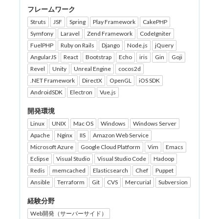
フレームワーク
Struts
JSF
Spring
Play Framework
CakePHP
Symfony
Laravel
Zend Framework
CodeIgniter
FuelPHP
Ruby on Rails
Django
Node.js
jQuery
AngularJS
React
Bootstrap
Echo
iris
Gin
Goji
Revel
Unity
Unreal Engine
cocos2d
.NET Framework
DirectX
OpenGL
iOS SDK
AndroidSDK
Electron
Vue.js
開発環境
Linux
UNIX
Mac OS
Windows
Windows Server
Apache
Nginx
IIS
Amazon Web Service
Microsoft Azure
Google Cloud Platform
Vim
Emacs
Eclipse
Visual Studio
Visual Studio Code
Hadoop
Redis
memcached
Elasticsearch
Chef
Puppet
Ansible
Terraform
Git
CVS
Mercurial
Subversion
経験分野
Web開発（サーバーサイド）