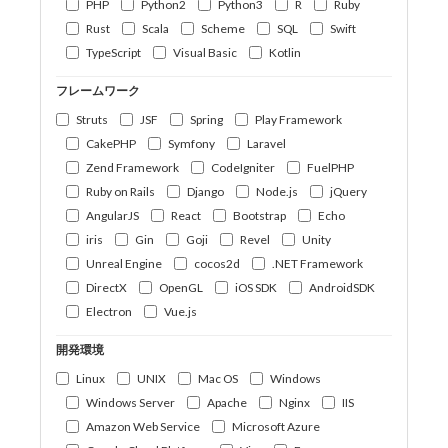
PHP
Python2
Python3
R
Ruby
Rust
Scala
Scheme
SQL
Swift
TypeScript
Visual Basic
Kotlin
フレームワーク
Struts
JSF
Spring
Play Framework
CakePHP
Symfony
Laravel
Zend Framework
CodeIgniter
FuelPHP
Ruby on Rails
Django
Node.js
jQuery
AngularJS
React
Bootstrap
Echo
iris
Gin
Goji
Revel
Unity
Unreal Engine
cocos2d
.NET Framework
DirectX
OpenGL
iOS SDK
AndroidSDK
Electron
Vue.js
開発環境
Linux
UNIX
Mac OS
Windows
Windows Server
Apache
Nginx
IIS
Amazon Web Service
Microsoft Azure