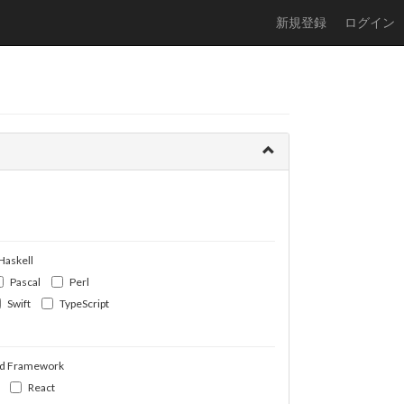
新規登録
ログイン
Haskell
Pascal
Perl
Swift
TypeScript
d Framework
React