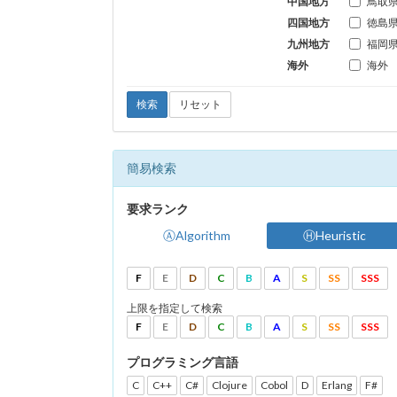
中国地方
鳥取
四国地方
徳島
九州地方
福岡
海外
海外
検索
リセット
簡易検索
要求ランク
ⒶAlgorithm
ⒽHeuristic
F
E
D
C
B
A
S
SS
SSS
上限を指定して検索
F
E
D
C
B
A
S
SS
SSS
プログラミング言語
C
C++
C#
Clojure
Cobol
D
Erlang
F#