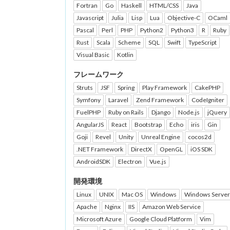
Fortran
Go
Haskell
HTML/CSS
Java
Javascript
Julia
Lisp
Lua
Objective-C
OCaml
Pascal
Perl
PHP
Python2
Python3
R
Ruby
Rust
Scala
Scheme
SQL
Swift
TypeScript
Visual Basic
Kotlin
フレームワーク
Struts
JSF
Spring
Play Framework
CakePHP
Symfony
Laravel
Zend Framework
CodeIgniter
FuelPHP
Ruby on Rails
Django
Node.js
jQuery
AngularJS
React
Bootstrap
Echo
iris
Gin
Goji
Revel
Unity
Unreal Engine
cocos2d
.NET Framework
DirectX
OpenGL
iOS SDK
AndroidSDK
Electron
Vue.js
開発環境
Linux
UNIX
Mac OS
Windows
Windows Server
Apache
Nginx
IIS
Amazon Web Service
Microsoft Azure
Google Cloud Platform
Vim