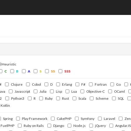
ⒽHeuristic
C
B
A
S
SS
SSS
#
Clojure
Cobol
D
Erlang
F#
Fortran
Go
Java
Javascript
Julia
Lisp
Lua
Objective-C
OCaml
2
Python3
R
Ruby
Rust
Scala
Scheme
SQL
Kotlin
Spring
Play Framework
CakePHP
Symfony
Laravel
Zen
FuelPHP
Ruby on Rails
Django
Node.js
jQuery
AngularJS