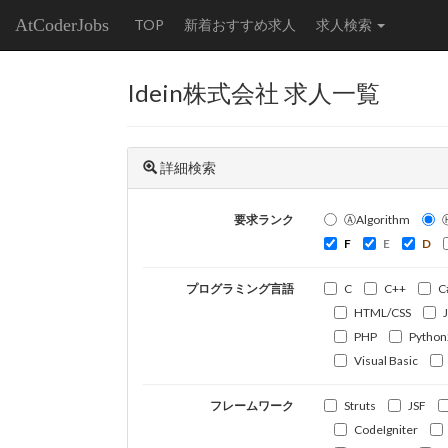
AtCoderJobs
TOP
新着おすすめ求人
求人検索
Idein株式会社 求人一覧
詳細検索
要求ランク
ⒶAlgorithm
F
E
D
プログラミング言語
C
C++
C
HTML/CSS
PHP
Python
Visual Basic
フレームワーク
Struts
JSF
CodeIgniter