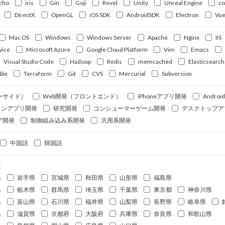
cho
iris
Gin
Goji
Revel
Unity
Unreal Engine
c
DirectX
OpenGL
iOS SDK
AndroidSDK
Electron
Vue
Mac OS
Windows
Windows Server
Apache
Nginx
IIS
vice
Microsoft Azure
Google Cloud Platform
Vim
Emacs
Visual Studio Code
Hadoop
Redis
memcached
Elasticsearch
ble
Terraform
Git
CVS
Mercurial
Subversion
ーサイド）
Web開発（フロントエンド）
iPhoneアプリ開発
Andro
ォンアプリ開発
研究開発
コンシューマーゲーム開発
デスクトップア
ア開発
制御組み込み系開発
汎用系開発
中国語
韓国語
道
県
岩手県
宮城県
秋田県
山形県
福島県
県
栃木県
群馬県
埼玉県
千葉県
東京都
神奈川県
県
富山県
石川県
福井県
山梨県
長野県
岐阜県
県
滋賀県
京都府
大阪府
兵庫県
奈良県
和歌山県