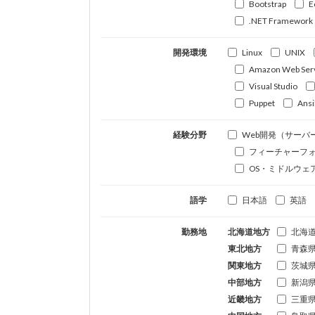
Bootstrap
E
.NET Framework
開発環境
Linux
UNIX
Amazon Web Ser
Visual Studio
Puppet
Ansi
経験分野
Web開発（サーバ
フィーチャーフ
OS・ミドルウェ
語学
日本語
英語
勤務地
北海道地方
北海
東北地方
青森
関東地方
茨城
中部地方
新潟
近畿地方
三重