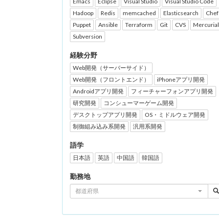
Emacs
Eclipse
Visual Studio
Visual Studio Code
Hadoop
Redis
memcached
Elasticsearch
Chef
Puppet
Ansible
Terraform
Git
CVS
Mercurial
Subversion
経験分野
Web開発（サーバーサイド）
Web開発（フロントエンド）
iPhoneアプリ開発
Androidアプリ開発
フィーチャーフォンアプリ開発
研究開発
コンシューマーゲーム開発
デスクトップアプリ開発
OS・ミドルウェア開発
制御組み込み系開発
汎用系開発
語学
日本語
英語
中国語
韓国語
勤務地
都道府県