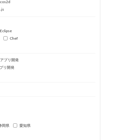
ocos2d
.js
Eclipse
Chef
idアプリ開発
プリ開発
静岡県
愛知県