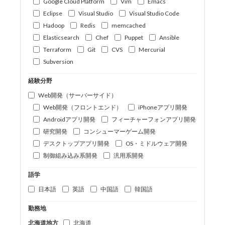
Google Cloud Platform
Vim
Emacs
Eclipse
Visual Studio
Visual Studio Code
Hadoop
Redis
memcached
Elasticsearch
Chef
Puppet
Ansible
Terraform
Git
CVS
Mercurial
Subversion
経験分野
Web開発（サーバーサイド）
Web開発（フロントエンド）
iPhoneアプリ開発
Androidアプリ開発
フィーチャーフォンアプリ開発
研究開発
コンシューマーゲーム開発
デスクトップアプリ開発
OS・ミドルウェア開発
制御組み込み系開発
汎用系開発
語学
日本語
英語
中国語
韓国語
勤務地
北海道地方
北海道