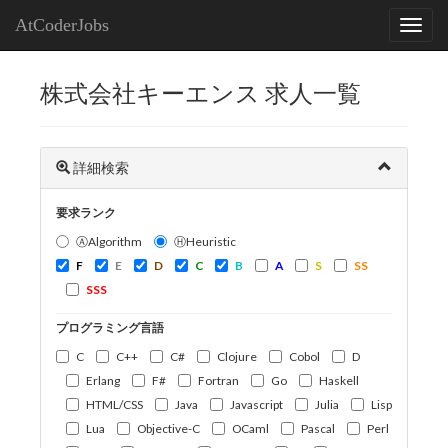
AtCoderJobs
株式会社キーエンス 求人一覧
詳細検索
要求ランク
ⒶAlgorithm
ⒽHeuristic
F
E
D
C
B
A
S
SS
SSS
プログラミング言語
C
C++
C#
Clojure
Cobol
D
Erlang
F#
Fortran
Go
Haskell
HTML/CSS
Java
Javascript
Julia
Lisp
Lua
Objective-C
OCaml
Pascal
Perl