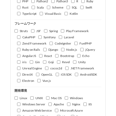
PHP
Python2
Python3
R
Ruby
Rust
Scala
Scheme
SQL
Swift
TypeScript
Visual Basic
Kotlin
フレームワーク
Struts
JSF
Spring
Play Framework
CakePHP
Symfony
Laravel
Zend Framework
CodeIgniter
FuelPHP
Ruby on Rails
Django
Node.js
jQuery
AngularJS
React
Bootstrap
Echo
iris
Gin
Goji
Revel
Unity
Unreal Engine
cocos2d
.NET Framework
DirectX
OpenGL
iOS SDK
AndroidSDK
Electron
Vue.js
開発環境
Linux
UNIX
Mac OS
Windows
Windows Server
Apache
Nginx
IIS
Amazon Web Service
Microsoft Azure