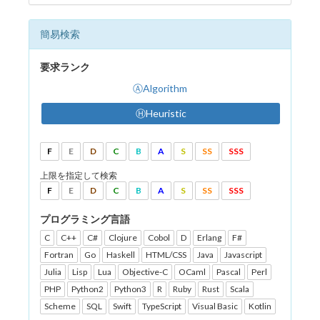
簡易検索
要求ランク
ⒶAlgorithm
ⒽHeuristic
F
E
D
C
B
A
S
SS
SSS
上限を指定して検索
F
E
D
C
B
A
S
SS
SSS
プログラミング言語
C
C++
C#
Clojure
Cobol
D
Erlang
F#
Fortran
Go
Haskell
HTML/CSS
Java
Javascript
Julia
Lisp
Lua
Objective-C
OCaml
Pascal
Perl
PHP
Python2
Python3
R
Ruby
Rust
Scala
Scheme
SQL
Swift
TypeScript
Visual Basic
Kotlin