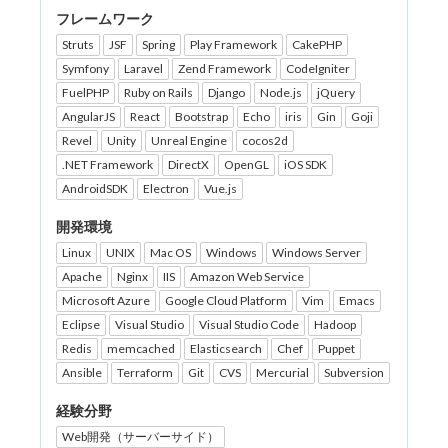
フレームワーク
Struts
JSF
Spring
Play Framework
CakePHP
Symfony
Laravel
Zend Framework
CodeIgniter
FuelPHP
Ruby on Rails
Django
Node.js
jQuery
AngularJS
React
Bootstrap
Echo
iris
Gin
Goji
Revel
Unity
Unreal Engine
cocos2d
.NET Framework
DirectX
OpenGL
iOS SDK
AndroidSDK
Electron
Vue.js
開発環境
Linux
UNIX
Mac OS
Windows
Windows Server
Apache
Nginx
IIS
Amazon Web Service
Microsoft Azure
Google Cloud Platform
Vim
Emacs
Eclipse
Visual Studio
Visual Studio Code
Hadoop
Redis
memcached
Elasticsearch
Chef
Puppet
Ansible
Terraform
Git
CVS
Mercurial
Subversion
経験分野
Web開発（サーバーサイド）