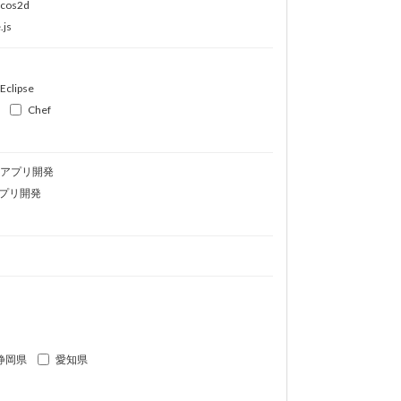
ocos2d
.js
Eclipse
Chef
idアプリ開発
プリ開発
静岡県
愛知県