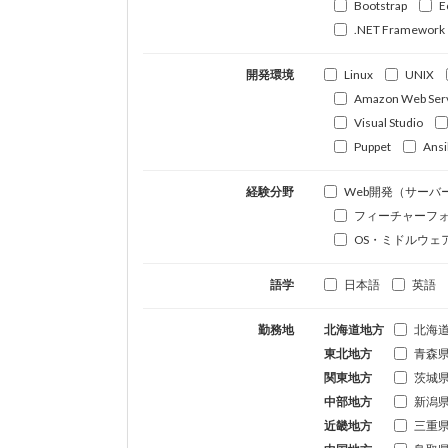
Bootstrap
E
.NET Framework
開発環境
Linux
UNIX
Amazon Web Ser
Visual Studio
Puppet
Ansi
経験分野
Web開発（サーバ
フィーチャーフ
OS・ミドルウェ
語学
日本語
英語
勤務地
北海道地方
北海
東北地方
青森
関東地方
茨城
中部地方
新潟
近畿地方
三重