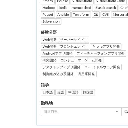
Emacs
Eclipse
Visual Studio
Visual Studio Code
Hadoop
Redis
memcached
Elasticsearch
Chef
Puppet
Ansible
Terraform
Git
CVS
Mercurial
Subversion
経験分野
Web開発（サーバーサイド）
Web開発（フロントエンド）
iPhoneアプリ開発
Androidアプリ開発
フィーチャーフォンアプリ開発
研究開発
コンシューマーゲーム開発
デスクトップアプリ開発
OS・ミドルウェア開発
制御組み込み系開発
汎用系開発
語学
日本語
英語
中国語
韓国語
勤務地
都道府県