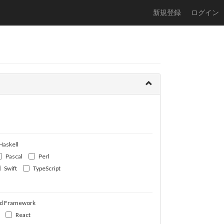
新規登録
ログイン
Haskell
Pascal
Perl
Swift
TypeScript
d Framework
React