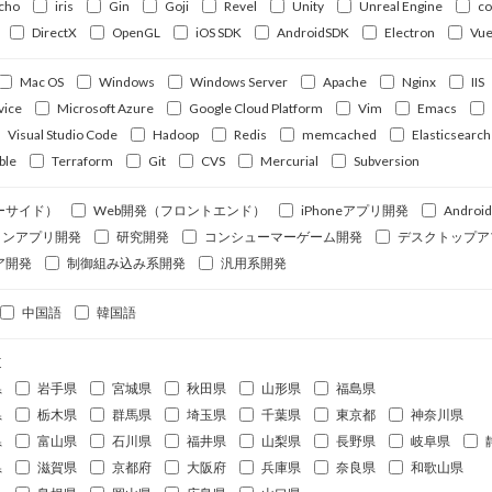
cho
iris
Gin
Goji
Revel
Unity
Unreal Engine
c
DirectX
OpenGL
iOS SDK
AndroidSDK
Electron
Vue
Mac OS
Windows
Windows Server
Apache
Nginx
IIS
vice
Microsoft Azure
Google Cloud Platform
Vim
Emacs
Visual Studio Code
Hadoop
Redis
memcached
Elasticsearch
ble
Terraform
Git
CVS
Mercurial
Subversion
ーサイド）
Web開発（フロントエンド）
iPhoneアプリ開発
Andro
ォンアプリ開発
研究開発
コンシューマーゲーム開発
デスクトップア
ア開発
制御組み込み系開発
汎用系開発
中国語
韓国語
道
県
岩手県
宮城県
秋田県
山形県
福島県
県
栃木県
群馬県
埼玉県
千葉県
東京都
神奈川県
県
富山県
石川県
福井県
山梨県
長野県
岐阜県
県
滋賀県
京都府
大阪府
兵庫県
奈良県
和歌山県