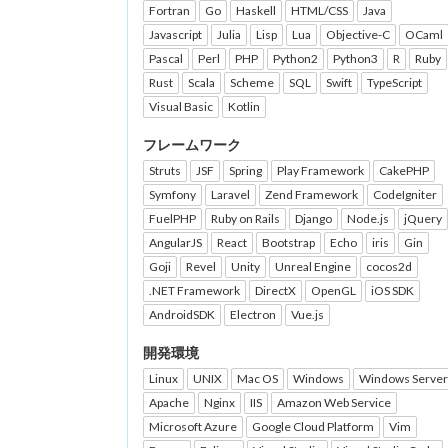
Fortran
Go
Haskell
HTML/CSS
Java
Javascript
Julia
Lisp
Lua
Objective-C
OCaml
Pascal
Perl
PHP
Python2
Python3
R
Ruby
Rust
Scala
Scheme
SQL
Swift
TypeScript
Visual Basic
Kotlin
フレームワーク
Struts
JSF
Spring
Play Framework
CakePHP
Symfony
Laravel
Zend Framework
CodeIgniter
FuelPHP
Ruby on Rails
Django
Node.js
jQuery
AngularJS
React
Bootstrap
Echo
iris
Gin
Goji
Revel
Unity
Unreal Engine
cocos2d
.NET Framework
DirectX
OpenGL
iOS SDK
AndroidSDK
Electron
Vue.js
開発環境
Linux
UNIX
Mac OS
Windows
Windows Server
Apache
Nginx
IIS
Amazon Web Service
Microsoft Azure
Google Cloud Platform
Vim