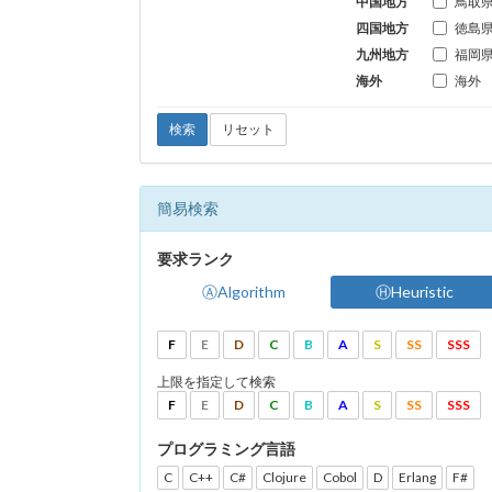
中国地方
鳥取
四国地方
徳島
九州地方
福岡
海外
海外
検索
リセット
簡易検索
要求ランク
ⒶAlgorithm
ⒽHeuristic
F
E
D
C
B
A
S
SS
SSS
上限を指定して検索
F
E
D
C
B
A
S
SS
SSS
プログラミング言語
C
C++
C#
Clojure
Cobol
D
Erlang
F#