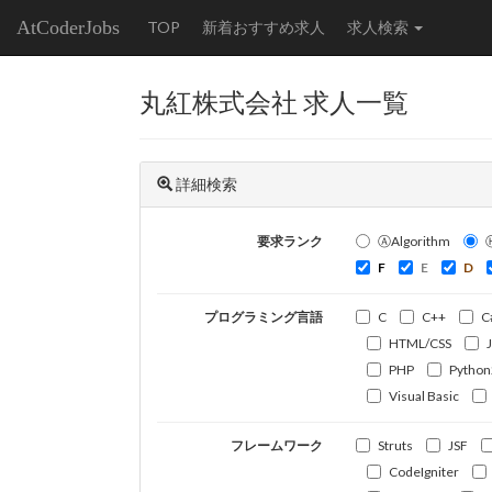
AtCoderJobs
TOP
新着おすすめ求人
求人検索
丸紅株式会社 求人一覧
詳細検索
要求ランク
ⒶAlgorithm
F
E
D
プログラミング言語
C
C++
C
HTML/CSS
PHP
Python
Visual Basic
フレームワーク
Struts
JSF
CodeIgniter