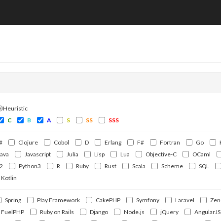
ⒽHeuristic
C
B
A
S
SS
SSS
#
Clojure
Cobol
D
Erlang
F#
Fortran
Go
Java
Javascript
Julia
Lisp
Lua
Objective-C
OCaml
2
Python3
R
Ruby
Rust
Scala
Scheme
SQL
Kotlin
Spring
Play Framework
CakePHP
Symfony
Laravel
Zen
FuelPHP
Ruby on Rails
Django
Node.js
jQuery
AngularJS