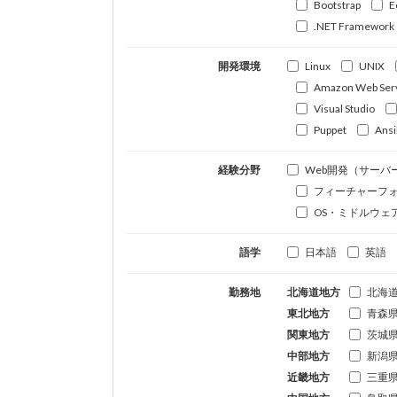
Bootstrap
E
.NET Framework
開発環境
Linux
UNIX
Amazon Web Ser
Visual Studio
Puppet
Ansi
経験分野
Web開発（サーバ
フィーチャーフ
OS・ミドルウェ
語学
日本語
英語
勤務地
北海道地方
北海
東北地方
青森
関東地方
茨城
中部地方
新潟
近畿地方
三重