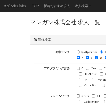
AtCoderJobs
TOP
新着おすすめ求人
求人検索
マンガン株式会社 求人一覧
詳細検索
要求ランク
ⒶAlgorithm
F
E
D
プログラミング言語
C
C++
C
HTML/CSS
PHP
Python
Visual Basic
フレームワーク
Struts
JSF
CodeIgniter