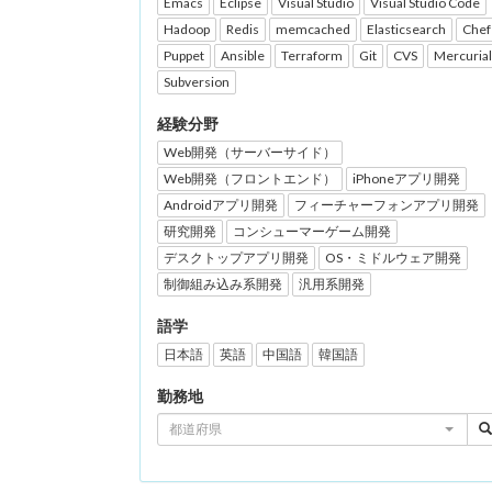
Emacs
Eclipse
Visual Studio
Visual Studio Code
Hadoop
Redis
memcached
Elasticsearch
Chef
Puppet
Ansible
Terraform
Git
CVS
Mercurial
Subversion
経験分野
Web開発（サーバーサイド）
Web開発（フロントエンド）
iPhoneアプリ開発
Androidアプリ開発
フィーチャーフォンアプリ開発
研究開発
コンシューマーゲーム開発
デスクトップアプリ開発
OS・ミドルウェア開発
制御組み込み系開発
汎用系開発
語学
日本語
英語
中国語
韓国語
勤務地
都道府県