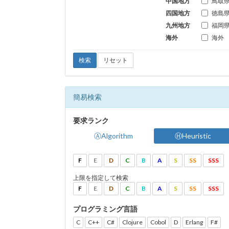
中国地方
鳥取
四国地方
徳島
九州地方
福岡
海外
海外
検索
リセット
簡易検索
要求ランク
ⒶAlgorithm
ⒽHeuristic
F
E
D
C
B
A
S
SS
SSS
上限を指定して検索
F
E
D
C
B
A
S
SS
SSS
プログラミング言語
C
C++
C#
Clojure
Cobol
D
Erlang
F#