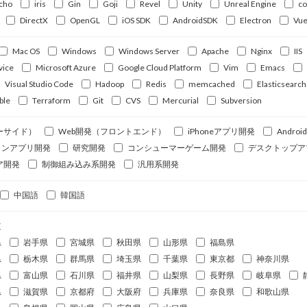
cho
iris
Gin
Goji
Revel
Unity
Unreal Engine
c
DirectX
OpenGL
iOS SDK
AndroidSDK
Electron
Vue
Mac OS
Windows
Windows Server
Apache
Nginx
IIS
vice
Microsoft Azure
Google Cloud Platform
Vim
Emacs
Visual Studio Code
Hadoop
Redis
memcached
Elasticsearch
ble
Terraform
Git
CVS
Mercurial
Subversion
ーサイド）
Web開発（フロントエンド）
iPhoneアプリ開発
Andro
ォンアプリ開発
研究開発
コンシューマーゲーム開発
デスクトップア
ア開発
制御組み込み系開発
汎用系開発
中国語
韓国語
道
県
岩手県
宮城県
秋田県
山形県
福島県
県
栃木県
群馬県
埼玉県
千葉県
東京都
神奈川県
県
富山県
石川県
福井県
山梨県
長野県
岐阜県
県
滋賀県
京都府
大阪府
兵庫県
奈良県
和歌山県