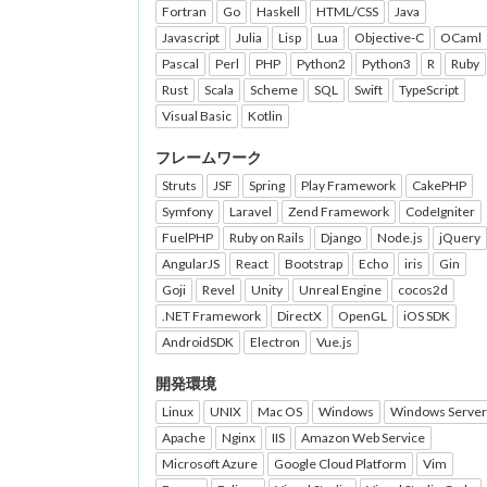
Fortran
Go
Haskell
HTML/CSS
Java
Javascript
Julia
Lisp
Lua
Objective-C
OCaml
Pascal
Perl
PHP
Python2
Python3
R
Ruby
Rust
Scala
Scheme
SQL
Swift
TypeScript
Visual Basic
Kotlin
フレームワーク
Struts
JSF
Spring
Play Framework
CakePHP
Symfony
Laravel
Zend Framework
CodeIgniter
FuelPHP
Ruby on Rails
Django
Node.js
jQuery
AngularJS
React
Bootstrap
Echo
iris
Gin
Goji
Revel
Unity
Unreal Engine
cocos2d
.NET Framework
DirectX
OpenGL
iOS SDK
AndroidSDK
Electron
Vue.js
開発環境
Linux
UNIX
Mac OS
Windows
Windows Server
Apache
Nginx
IIS
Amazon Web Service
Microsoft Azure
Google Cloud Platform
Vim