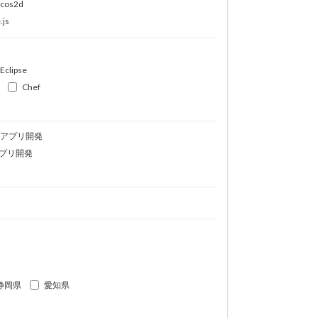
ocos2d
.js
Eclipse
Chef
idアプリ開発
プリ開発
静岡県
愛知県