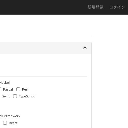
新規登録
ログイン
Haskell
Pascal
Perl
Swift
TypeScript
d Framework
React