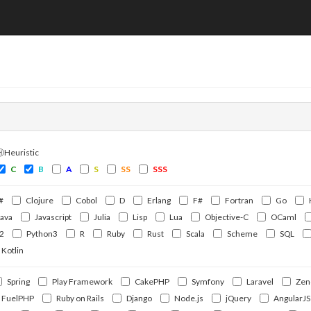
ⒽHeuristic
C
B
A
S
SS
SSS
#
Clojure
Cobol
D
Erlang
F#
Fortran
Go
Java
Javascript
Julia
Lisp
Lua
Objective-C
OCaml
2
Python3
R
Ruby
Rust
Scala
Scheme
SQL
Kotlin
Spring
Play Framework
CakePHP
Symfony
Laravel
Zen
FuelPHP
Ruby on Rails
Django
Node.js
jQuery
AngularJS