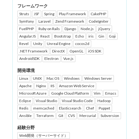
フレームワーク
Struts
JSF
Spring
Play Framework
CakePHP
Symfony
Laravel
Zend Framework
CodeIgniter
FuelPHP
Ruby on Rails
Django
Node.js
jQuery
AngularJS
React
Bootstrap
Echo
iris
Gin
Goji
Revel
Unity
Unreal Engine
cocos2d
.NET Framework
DirectX
OpenGL
iOS SDK
AndroidSDK
Electron
Vue.js
開発環境
Linux
UNIX
Mac OS
Windows
Windows Server
Apache
Nginx
IIS
Amazon Web Service
Microsoft Azure
Google Cloud Platform
Vim
Emacs
Eclipse
Visual Studio
Visual Studio Code
Hadoop
Redis
memcached
Elasticsearch
Chef
Puppet
Ansible
Terraform
Git
CVS
Mercurial
Subversion
経験分野
Web開発（サーバーサイド）