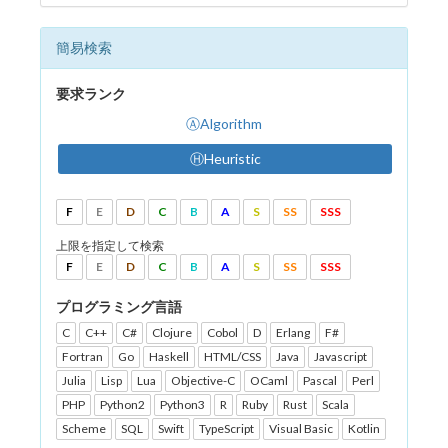
簡易検索
要求ランク
ⒶAlgorithm
ⒽHeuristic
F
E
D
C
B
A
S
SS
SSS
上限を指定して検索
F
E
D
C
B
A
S
SS
SSS
プログラミング言語
C
C++
C#
Clojure
Cobol
D
Erlang
F#
Fortran
Go
Haskell
HTML/CSS
Java
Javascript
Julia
Lisp
Lua
Objective-C
OCaml
Pascal
Perl
PHP
Python2
Python3
R
Ruby
Rust
Scala
Scheme
SQL
Swift
TypeScript
Visual Basic
Kotlin