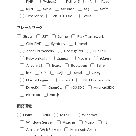
PHP
Python2
Python3
R
Ruby
Rust
Scala
Scheme
SQL
Swift
TypeScript
Visual Basic
Kotlin
フレームワーク
Struts
JSF
Spring
Play Framework
CakePHP
Symfony
Laravel
Zend Framework
CodeIgniter
FuelPHP
Ruby on Rails
Django
Node.js
jQuery
AngularJS
React
Bootstrap
Echo
iris
Gin
Goji
Revel
Unity
Unreal Engine
cocos2d
.NET Framework
DirectX
OpenGL
iOS SDK
AndroidSDK
Electron
Vue.js
開発環境
Linux
UNIX
Mac OS
Windows
Windows Server
Apache
Nginx
IIS
Amazon Web Service
Microsoft Azure