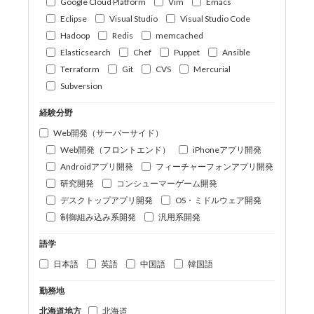
Google Cloud Platform
Vim
Emacs
Eclipse
Visual Studio
Visual Studio Code
Hadoop
Redis
memcached
Elasticsearch
Chef
Puppet
Ansible
Terraform
Git
CVS
Mercurial
Subversion
経験分野
Web開発（サーバーサイド）
Web開発（フロントエンド）
iPhoneアプリ開発
Androidアプリ開発
フィーチャーフォンアプリ開発
研究開発
コンシューマーゲーム開発
デスクトップアプリ開発
OS・ミドルウェア開発
制御組み込み系開発
汎用系開発
語学
日本語
英語
中国語
韓国語
勤務地
北海道地方
北海道