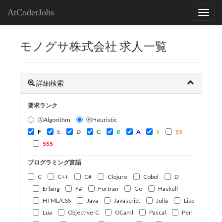
AtCoderJobs
モノグサ株式会社 求人一覧
詳細検索
要求ランク
ⒶAlgorithm
ⒽHeuristic
F
E
D
C
B
A
S
SS
SSS
プログラミング言語
C
C++
C#
Clojure
Cobol
D
Erlang
F#
Fortran
Go
Haskell
HTML/CSS
Java
Javascript
Julia
Lisp
Lua
Objective-C
OCaml
Pascal
Perl