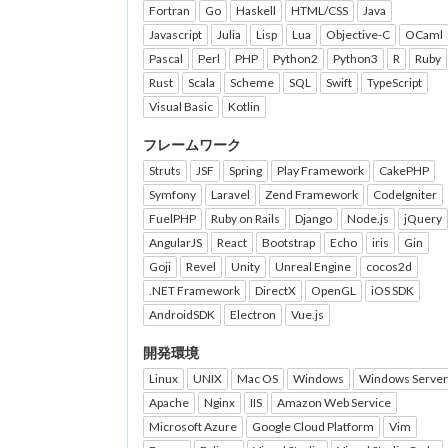
Fortran
Go
Haskell
HTML/CSS
Java
Javascript
Julia
Lisp
Lua
Objective-C
OCaml
Pascal
Perl
PHP
Python2
Python3
R
Ruby
Rust
Scala
Scheme
SQL
Swift
TypeScript
Visual Basic
Kotlin
フレームワーク
Struts
JSF
Spring
Play Framework
CakePHP
Symfony
Laravel
Zend Framework
CodeIgniter
FuelPHP
Ruby on Rails
Django
Node.js
jQuery
AngularJS
React
Bootstrap
Echo
iris
Gin
Goji
Revel
Unity
Unreal Engine
cocos2d
.NET Framework
DirectX
OpenGL
iOS SDK
AndroidSDK
Electron
Vue.js
開発環境
Linux
UNIX
Mac OS
Windows
Windows Server
Apache
Nginx
IIS
Amazon Web Service
Microsoft Azure
Google Cloud Platform
Vim