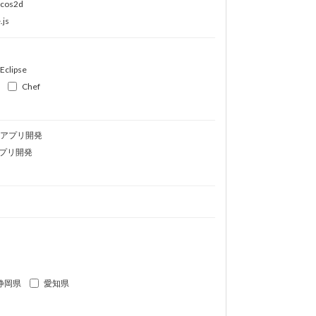
ocos2d
.js
Eclipse
Chef
idアプリ開発
プリ開発
静岡県
愛知県