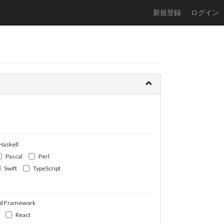
新規登録
ログイン
Haskell
Pascal
Perl
Swift
TypeScript
d Framework
React