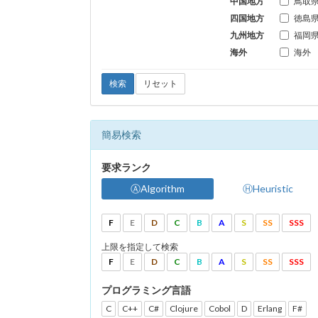
中国地方
鳥取
四国地方
徳島
九州地方
福岡
海外
海外
検索
リセット
簡易検索
要求ランク
ⒶAlgorithm
ⒽHeuristic
F
E
D
C
B
A
S
SS
SSS
上限を指定して検索
F
E
D
C
B
A
S
SS
SSS
プログラミング言語
C
C++
C#
Clojure
Cobol
D
Erlang
F#