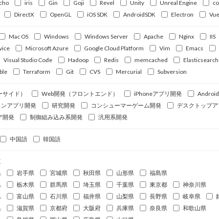
cho
iris
Gin
Goji
Revel
Unity
Unreal Engine
c
DirectX
OpenGL
iOS SDK
AndroidSDK
Electron
Vue
Mac OS
Windows
Windows Server
Apache
Nginx
IIS
vice
Microsoft Azure
Google Cloud Platform
Vim
Emacs
Visual Studio Code
Hadoop
Redis
memcached
Elasticsearch
ble
Terraform
Git
CVS
Mercurial
Subversion
ーサイド）
Web開発（フロントエンド）
iPhoneアプリ開発
Andro
ォンアプリ開発
研究開発
コンシューマーゲーム開発
デスクトップア
ア開発
制御組み込み系開発
汎用系開発
中国語
韓国語
道
県
岩手県
宮城県
秋田県
山形県
福島県
県
栃木県
群馬県
埼玉県
千葉県
東京都
神奈川県
県
富山県
石川県
福井県
山梨県
長野県
岐阜県
県
滋賀県
京都府
大阪府
兵庫県
奈良県
和歌山県