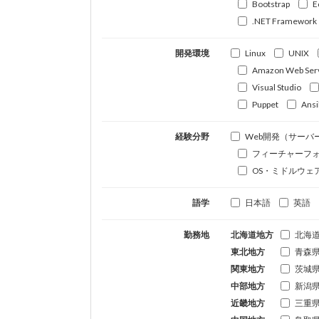
Bootstrap
E
.NET Framework
開発環境
Linux
UNIX
Amazon Web Ser
Visual Studio
Puppet
Ansi
経験分野
Web開発（サーバ
フィーチャーフ
OS・ミドルウェ
語学
日本語
英語
勤務地
北海道地方
北海
東北地方
青森
関東地方
茨城
中部地方
新潟
近畿地方
三重