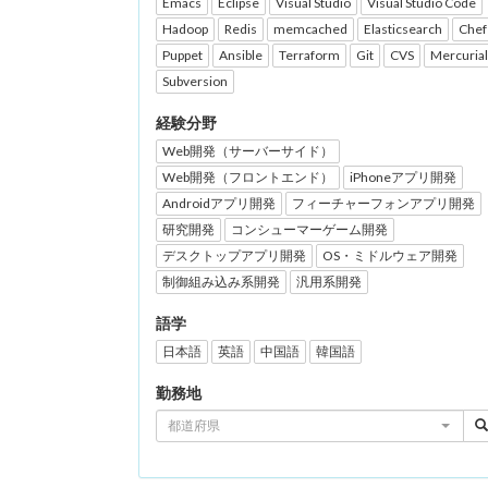
Emacs
Eclipse
Visual Studio
Visual Studio Code
Hadoop
Redis
memcached
Elasticsearch
Chef
Puppet
Ansible
Terraform
Git
CVS
Mercurial
Subversion
経験分野
Web開発（サーバーサイド）
Web開発（フロントエンド）
iPhoneアプリ開発
Androidアプリ開発
フィーチャーフォンアプリ開発
研究開発
コンシューマーゲーム開発
デスクトップアプリ開発
OS・ミドルウェア開発
制御組み込み系開発
汎用系開発
語学
日本語
英語
中国語
韓国語
勤務地
都道府県