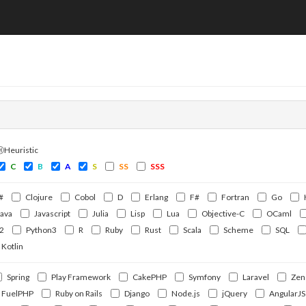
ⒽHeuristic
C
B
A
S
SS
SSS
#
Clojure
Cobol
D
Erlang
F#
Fortran
Go
Java
Javascript
Julia
Lisp
Lua
Objective-C
OCaml
2
Python3
R
Ruby
Rust
Scala
Scheme
SQL
Kotlin
Spring
Play Framework
CakePHP
Symfony
Laravel
Zen
FuelPHP
Ruby on Rails
Django
Node.js
jQuery
AngularJS