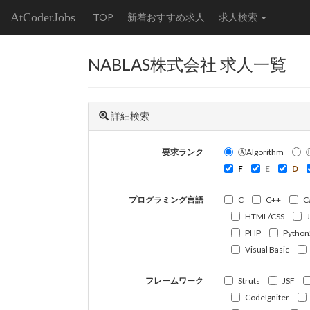
AtCoderJobs
TOP
新着おすすめ求人
求人検索
NABLAS株式会社 求人一覧
詳細検索
要求ランク
ⒶAlgorithm
F
E
D
プログラミング言語
C
C++
C
HTML/CSS
PHP
Python
Visual Basic
フレームワーク
Struts
JSF
CodeIgniter