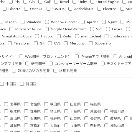
cho
iris
Gin
Goji
Revel
Unity
Unreal Engine
c
DirectX
OpenGL
iOS SDK
AndroidSDK
Electron
Vue
Mac OS
Windows
Windows Server
Apache
Nginx
IIS
vice
Microsoft Azure
Google Cloud Platform
Vim
Emacs
Visual Studio Code
Hadoop
Redis
memcached
Elasticsearch
ble
Terraform
Git
CVS
Mercurial
Subversion
ーサイド）
Web開発（フロントエンド）
iPhoneアプリ開発
Andro
ォンアプリ開発
研究開発
コンシューマーゲーム開発
デスクトップア
ア開発
制御組み込み系開発
汎用系開発
中国語
韓国語
道
県
岩手県
宮城県
秋田県
山形県
福島県
県
栃木県
群馬県
埼玉県
千葉県
東京都
神奈川県
県
富山県
石川県
福井県
山梨県
長野県
岐阜県
県
滋賀県
京都府
大阪府
兵庫県
奈良県
和歌山県