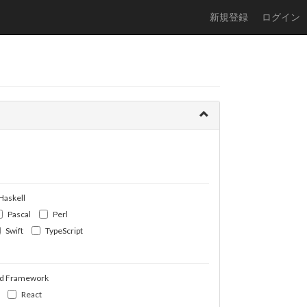
新規登録
ログイン
Haskell
Pascal
Perl
Swift
TypeScript
d Framework
React