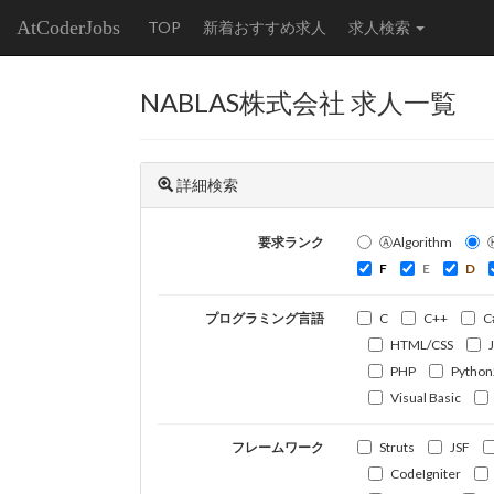
AtCoderJobs
TOP
新着おすすめ求人
求人検索
NABLAS株式会社 求人一覧
詳細検索
要求ランク
ⒶAlgorithm
F
E
D
プログラミング言語
C
C++
C
HTML/CSS
PHP
Python
Visual Basic
フレームワーク
Struts
JSF
CodeIgniter