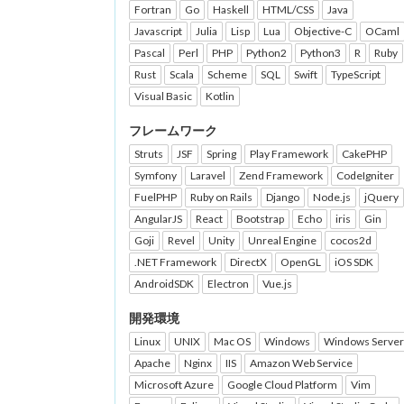
Fortran
Go
Haskell
HTML/CSS
Java
Javascript
Julia
Lisp
Lua
Objective-C
OCaml
Pascal
Perl
PHP
Python2
Python3
R
Ruby
Rust
Scala
Scheme
SQL
Swift
TypeScript
Visual Basic
Kotlin
フレームワーク
Struts
JSF
Spring
Play Framework
CakePHP
Symfony
Laravel
Zend Framework
CodeIgniter
FuelPHP
Ruby on Rails
Django
Node.js
jQuery
AngularJS
React
Bootstrap
Echo
iris
Gin
Goji
Revel
Unity
Unreal Engine
cocos2d
.NET Framework
DirectX
OpenGL
iOS SDK
AndroidSDK
Electron
Vue.js
開発環境
Linux
UNIX
Mac OS
Windows
Windows Server
Apache
Nginx
IIS
Amazon Web Service
Microsoft Azure
Google Cloud Platform
Vim