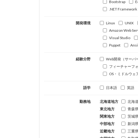
Bootstrap
E
.NET Framework
開発環境
Linux
UNIX
Amazon Web Ser
Visual Studio
Puppet
Ansi
経験分野
Web開発（サーバ
フィーチャーフ
OS・ミドルウェ
語学
日本語
英語
勤務地
北海道地方
北海
東北地方
青森
関東地方
茨城
中部地方
新潟
近畿地方
三重