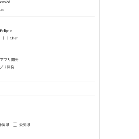
ocos2d
.js
Eclipse
Chef
idアプリ開発
プリ開発
静岡県
愛知県