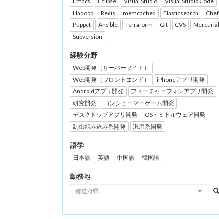
Emacs
Eclipse
Visual Studio
Visual Studio Code
Hadoop
Redis
memcached
Elasticsearch
Chef
Puppet
Ansible
Terraform
Git
CVS
Mercurial
Subversion
経験分野
Web開発（サーバーサイド）
Web開発（フロントエンド）
iPhoneアプリ開発
Androidアプリ開発
フィーチャーフォンアプリ開発
研究開発
コンシューマーゲーム開発
デスクトップアプリ開発
OS・ミドルウェア開発
制御組み込み系開発
汎用系開発
語学
日本語
英語
中国語
韓国語
勤務地
都道府県