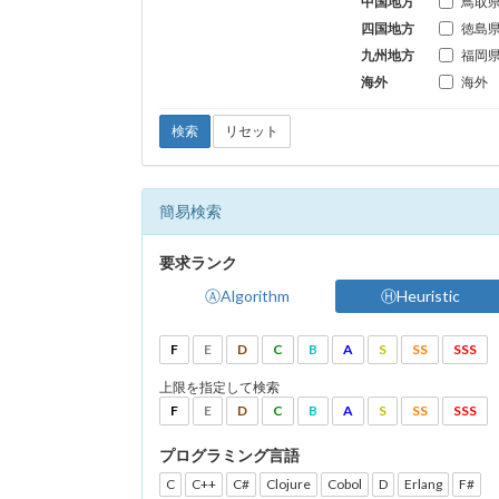
中国地方
鳥取
四国地方
徳島
九州地方
福岡
海外
海外
検索
リセット
簡易検索
要求ランク
ⒶAlgorithm
ⒽHeuristic
F
E
D
C
B
A
S
SS
SSS
上限を指定して検索
F
E
D
C
B
A
S
SS
SSS
プログラミング言語
C
C++
C#
Clojure
Cobol
D
Erlang
F#