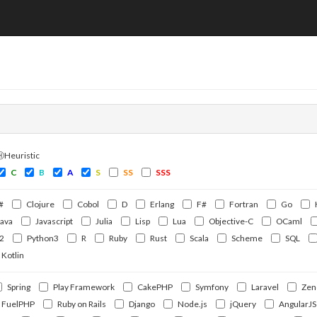
ⒽHeuristic
C
B
A
S
SS
SSS
#
Clojure
Cobol
D
Erlang
F#
Fortran
Go
Java
Javascript
Julia
Lisp
Lua
Objective-C
OCaml
2
Python3
R
Ruby
Rust
Scala
Scheme
SQL
Kotlin
Spring
Play Framework
CakePHP
Symfony
Laravel
Zen
FuelPHP
Ruby on Rails
Django
Node.js
jQuery
AngularJS