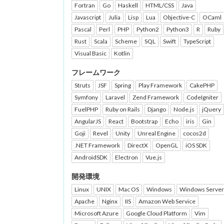
Fortran
Go
Haskell
HTML/CSS
Java
Javascript
Julia
Lisp
Lua
Objective-C
OCaml
Pascal
Perl
PHP
Python2
Python3
R
Ruby
Rust
Scala
Scheme
SQL
Swift
TypeScript
Visual Basic
Kotlin
フレームワーク
Struts
JSF
Spring
Play Framework
CakePHP
Symfony
Laravel
Zend Framework
CodeIgniter
FuelPHP
Ruby on Rails
Django
Node.js
jQuery
AngularJS
React
Bootstrap
Echo
iris
Gin
Goji
Revel
Unity
Unreal Engine
cocos2d
.NET Framework
DirectX
OpenGL
iOS SDK
AndroidSDK
Electron
Vue.js
開発環境
Linux
UNIX
Mac OS
Windows
Windows Server
Apache
Nginx
IIS
Amazon Web Service
Microsoft Azure
Google Cloud Platform
Vim