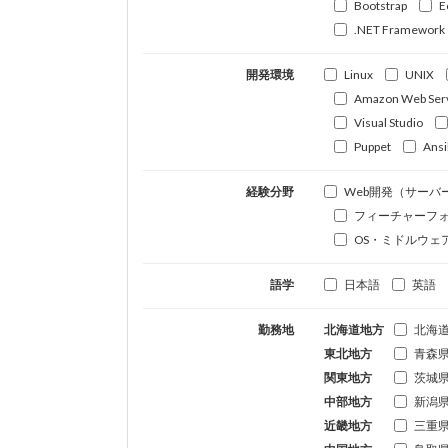
Bootstrap
E
.NET Framework
開発環境
Linux
UNIX
Amazon Web Ser
Visual Studio
Puppet
Ansi
経験分野
Web開発（サーバ
フィーチャーフ
OS・ミドルウェ
語学
日本語
英語
勤務地
北海道地方
北海
東北地方
青森
関東地方
茨城
中部地方
新潟
近畿地方
三重