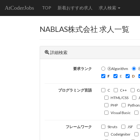
AtCoderJobs
TOP
新着おすすめ求人
求人検索
NABLAS株式会社 求人一覧
詳細検索
要求ランク
ⒶAlgorithm
F
E
D
プログラミング言語
C
C++
C
HTML/CSS
PHP
Python
Visual Basic
フレームワーク
Struts
JSF
CodeIgniter