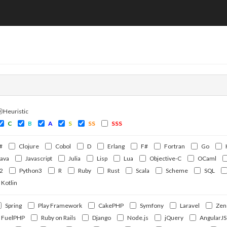
ⒽHeuristic
C
B
A
S
SS
SSS
#
Clojure
Cobol
D
Erlang
F#
Fortran
Go
Java
Javascript
Julia
Lisp
Lua
Objective-C
OCaml
2
Python3
R
Ruby
Rust
Scala
Scheme
SQL
Kotlin
Spring
Play Framework
CakePHP
Symfony
Laravel
Zen
FuelPHP
Ruby on Rails
Django
Node.js
jQuery
AngularJS