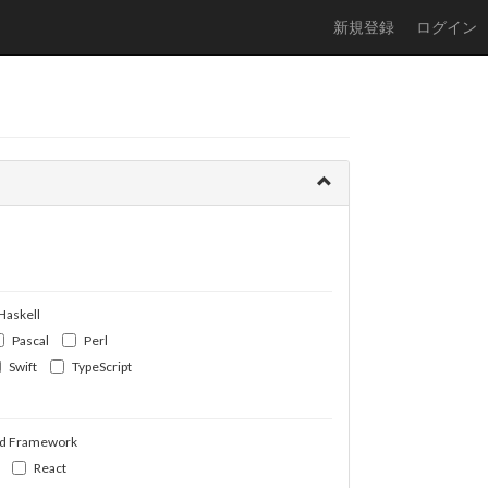
新規登録
ログイン
Haskell
Pascal
Perl
Swift
TypeScript
d Framework
React