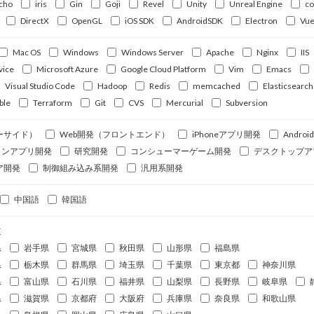
cho
iris
Gin
Goji
Revel
Unity
Unreal Engine
c
DirectX
OpenGL
iOS SDK
AndroidSDK
Electron
Vue
Mac OS
Windows
Windows Server
Apache
Nginx
IIS
vice
Microsoft Azure
Google Cloud Platform
Vim
Emacs
Visual Studio Code
Hadoop
Redis
memcached
Elasticsearch
ble
Terraform
Git
CVS
Mercurial
Subversion
ーサイド）
Web開発（フロントエンド）
iPhoneアプリ開発
Andro
ォンアプリ開発
研究開発
コンシューマーゲーム開発
デスクトップア
ア開発
制御組み込み系開発
汎用系開発
中国語
韓国語
道
県
岩手県
宮城県
秋田県
山形県
福島県
県
栃木県
群馬県
埼玉県
千葉県
東京都
神奈川県
県
富山県
石川県
福井県
山梨県
長野県
岐阜県
県
滋賀県
京都府
大阪府
兵庫県
奈良県
和歌山県