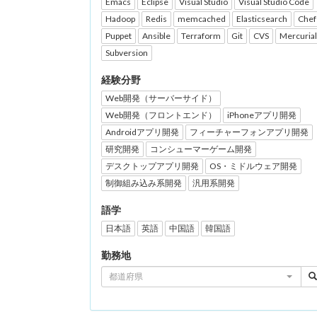
Emacs
Eclipse
Visual Studio
Visual Studio Code
Hadoop
Redis
memcached
Elasticsearch
Chef
Puppet
Ansible
Terraform
Git
CVS
Mercurial
Subversion
経験分野
Web開発（サーバーサイド）
Web開発（フロントエンド）
iPhoneアプリ開発
Androidアプリ開発
フィーチャーフォンアプリ開発
研究開発
コンシューマーゲーム開発
デスクトップアプリ開発
OS・ミドルウェア開発
制御組み込み系開発
汎用系開発
語学
日本語
英語
中国語
韓国語
勤務地
都道府県