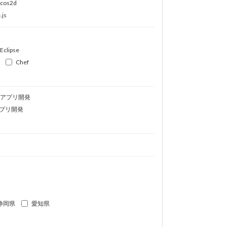
ocos2d
.js
Eclipse
Chef
idアプリ開発
プリ開発
静岡県
愛知県