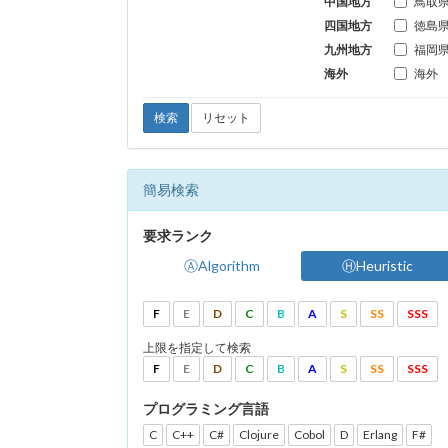
中国地方
鳥取
四国地方
徳島
九州地方
福岡
海外
海外
検索
リセット
簡易検索
要求ランク
ⒶAlgorithm
ⒽHeuristic
F
E
D
C
B
A
S
SS
SSS
上限を指定して検索
F
E
D
C
B
A
S
SS
SSS
プログラミング言語
C
C++
C#
Clojure
Cobol
D
Erlang
F#