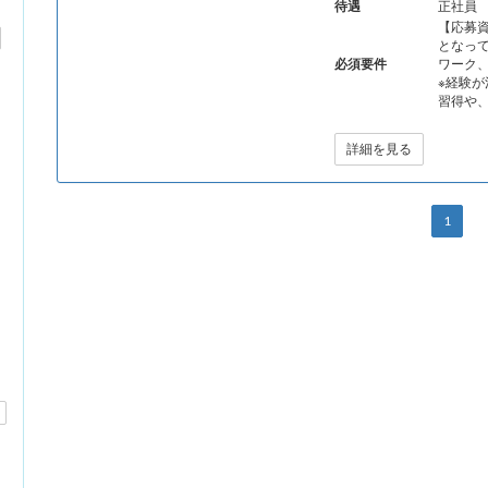
待遇
正社員
【応募資
となって
必須要件
ワーク
※経験
習得や、
詳細を見る
1