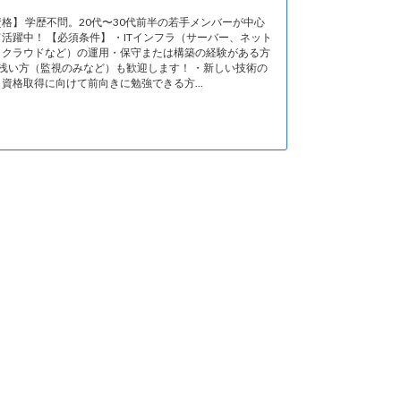
格】 学歴不問。20代〜30代前半の若手メンバーが中心
活躍中！ 【必須条件】 ・ITインフラ（サーバー、ネット
、クラウドなど）の運用・保守または構築の経験がある方
が浅い方（監視のみなど）も歓迎します！ ・新しい技術の
資格取得に向けて前向きに勉強できる方...