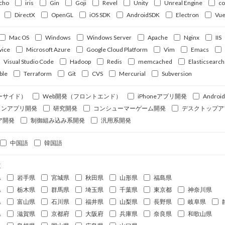
cho
iris
Gin
Goji
Revel
Unity
Unreal Engine
c
DirectX
OpenGL
iOS SDK
AndroidSDK
Electron
Vue
Mac OS
Windows
Windows Server
Apache
Nginx
IIS
vice
Microsoft Azure
Google Cloud Platform
Vim
Emacs
Visual Studio Code
Hadoop
Redis
memcached
Elasticsearch
ble
Terraform
Git
CVS
Mercurial
Subversion
ーサイド）
Web開発（フロントエンド）
iPhoneアプリ開発
Andro
ォンアプリ開発
研究開発
コンシューマーゲーム開発
デスクトップア
ア開発
制御組み込み系開発
汎用系開発
中国語
韓国語
道
県
岩手県
宮城県
秋田県
山形県
福島県
県
栃木県
群馬県
埼玉県
千葉県
東京都
神奈川県
県
富山県
石川県
福井県
山梨県
長野県
岐阜県
県
滋賀県
京都府
大阪府
兵庫県
奈良県
和歌山県