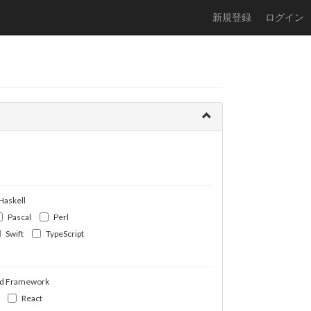
新規登録
ログイン
Haskell
Pascal
Perl
Swift
TypeScript
d Framework
React