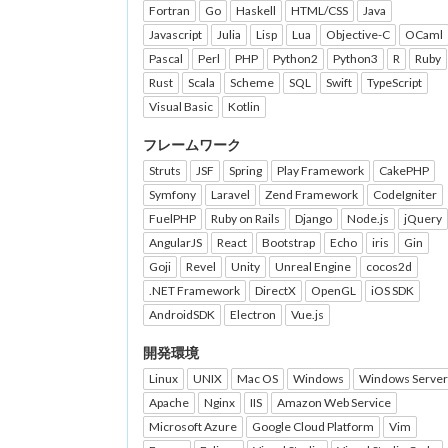
Fortran
Go
Haskell
HTML/CSS
Java
Javascript
Julia
Lisp
Lua
Objective-C
OCaml
Pascal
Perl
PHP
Python2
Python3
R
Ruby
Rust
Scala
Scheme
SQL
Swift
TypeScript
Visual Basic
Kotlin
フレームワーク
Struts
JSF
Spring
Play Framework
CakePHP
Symfony
Laravel
Zend Framework
CodeIgniter
FuelPHP
Ruby on Rails
Django
Node.js
jQuery
AngularJS
React
Bootstrap
Echo
iris
Gin
Goji
Revel
Unity
Unreal Engine
cocos2d
.NET Framework
DirectX
OpenGL
iOS SDK
AndroidSDK
Electron
Vue.js
開発環境
Linux
UNIX
Mac OS
Windows
Windows Server
Apache
Nginx
IIS
Amazon Web Service
Microsoft Azure
Google Cloud Platform
Vim