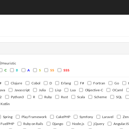
ⒽHeuristic
C
B
A
S
SS
SSS
#
Clojure
Cobol
D
Erlang
F#
Fortran
Go
Java
Javascript
Julia
Lisp
Lua
Objective-C
OCaml
2
Python3
R
Ruby
Rust
Scala
Scheme
SQL
Kotlin
Spring
Play Framework
CakePHP
Symfony
Laravel
Zen
FuelPHP
Ruby on Rails
Django
Node.js
jQuery
AngularJS