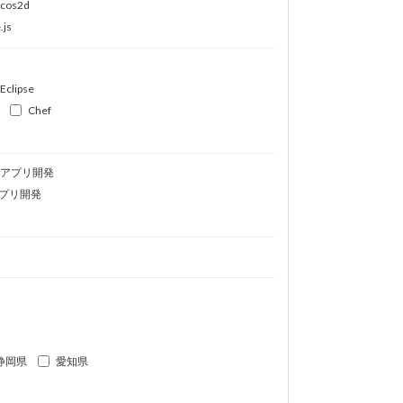
ocos2d
.js
Eclipse
Chef
idアプリ開発
プリ開発
静岡県
愛知県