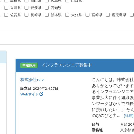
県
島根県
岡山県
広島県
山口県
県
香川県
愛媛県
高知県
県
佐賀県
長崎県
熊本県
大分県
宮崎県
鹿児島県
インフラエンジニア募集中
中途採用
株式会社nav
こんにちは。株式会社
ありがとうございます
設立日
2024年2月27日
るインフラエンジニア
Webサイト
事業拡大に伴う組織強
ンワークばかりで成長
に挑戦したい！」 そ
のびのびと力...
[詳細]
給与
月給 2
勤務地
東京都 