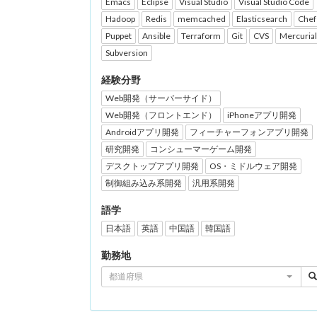
Emacs
Eclipse
Visual Studio
Visual Studio Code
Hadoop
Redis
memcached
Elasticsearch
Chef
Puppet
Ansible
Terraform
Git
CVS
Mercurial
Subversion
経験分野
Web開発（サーバーサイド）
Web開発（フロントエンド）
iPhoneアプリ開発
Androidアプリ開発
フィーチャーフォンアプリ開発
研究開発
コンシューマーゲーム開発
デスクトップアプリ開発
OS・ミドルウェア開発
制御組み込み系開発
汎用系開発
語学
日本語
英語
中国語
韓国語
勤務地
都道府県