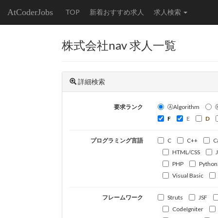
AtCoderJobs
TOP
新着おすすめ求人
求人検索
株式会社nav 求人一覧
詳細検索
要求ランク
ⒶAlgorithm
F
E
D
プログラミング言語
C
C++
C
HTML/CSS
PHP
Python
Visual Basic
フレームワーク
Struts
JSF
CodeIgniter