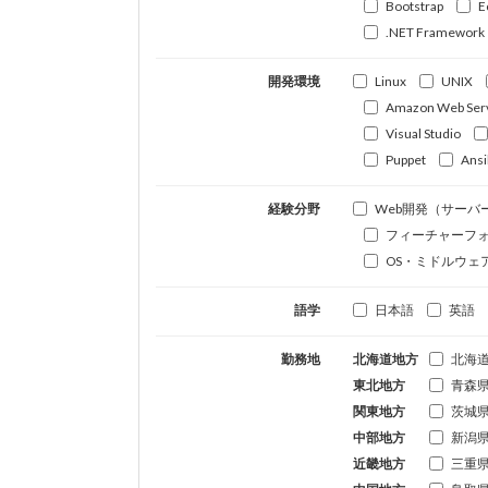
Bootstrap
E
.NET Framework
開発環境
Linux
UNIX
Amazon Web Ser
Visual Studio
Puppet
Ansi
経験分野
Web開発（サーバ
フィーチャーフ
OS・ミドルウェ
語学
日本語
英語
勤務地
北海道地方
北海
東北地方
青森
関東地方
茨城
中部地方
新潟
近畿地方
三重