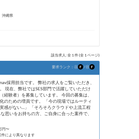
沖縄県
該当求人: 全 1 件 (全 1 ページ)
要求ランク：
Ⓐ
F
/
Ⓗ
F
nav採用担当です。 弊社の求人をご覧いただき、
。 現在、弊社ではSES部門で活躍していただけ
（経験者）を募集しています。 今回の募集は、
化のための増員です。 「今の現場ではルーティ
実感がない…」 「そろそろクラウドや上流工程
んな思いをお持ちの方、ご自身に合った案件で、
0万円〜
案件により異なります