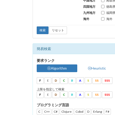
中国地方
鳥取
四国地方
徳島
九州地方
福岡
海外
海外
検索
リセット
簡易検索
要求ランク
ⒶAlgorithm
ⒽHeuristic
F
E
D
C
B
A
S
SS
SSS
上限を指定して検索
F
E
D
C
B
A
S
SS
SSS
プログラミング言語
C
C++
C#
Clojure
Cobol
D
Erlang
F#