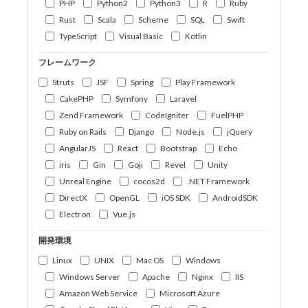
PHP
Python2
Python3
R
Ruby
Rust
Scala
Scheme
SQL
Swift
TypeScript
Visual Basic
Kotlin
フレームワーク
Struts
JSF
Spring
Play Framework
CakePHP
Symfony
Laravel
Zend Framework
CodeIgniter
FuelPHP
Ruby on Rails
Django
Node.js
jQuery
AngularJS
React
Bootstrap
Echo
iris
Gin
Goji
Revel
Unity
Unreal Engine
cocos2d
.NET Framework
DirectX
OpenGL
iOS SDK
AndroidSDK
Electron
Vue.js
開発環境
Linux
UNIX
Mac OS
Windows
Windows Server
Apache
Nginx
IIS
Amazon Web Service
Microsoft Azure