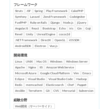
フレームワーク
Struts
JSF
Spring
Play Framework
CakePHP
Symfony
Laravel
Zend Framework
CodeIgniter
FuelPHP
Ruby on Rails
Django
Node.js
jQuery
AngularJS
React
Bootstrap
Echo
iris
Gin
Goji
Revel
Unity
Unreal Engine
cocos2d
.NET Framework
DirectX
OpenGL
iOS SDK
AndroidSDK
Electron
Vue.js
開発環境
Linux
UNIX
Mac OS
Windows
Windows Server
Apache
Nginx
IIS
Amazon Web Service
Microsoft Azure
Google Cloud Platform
Vim
Emacs
Eclipse
Visual Studio
Visual Studio Code
Hadoop
Redis
memcached
Elasticsearch
Chef
Puppet
Ansible
Terraform
Git
CVS
Mercurial
Subversion
経験分野
Web開発（サーバーサイド）