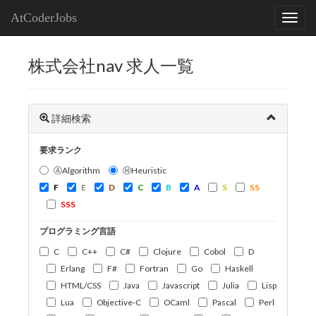
AtCoderJobs
株式会社nav 求人一覧
詳細検索
要求ランク
ⒶAlgorithm
ⒽHeuristic
F
E
D
C
B
A
S
SS
SSS
プログラミング言語
C
C++
C#
Clojure
Cobol
D
Erlang
F#
Fortran
Go
Haskell
HTML/CSS
Java
Javascript
Julia
Lisp
Lua
Objective-C
OCaml
Pascal
Perl