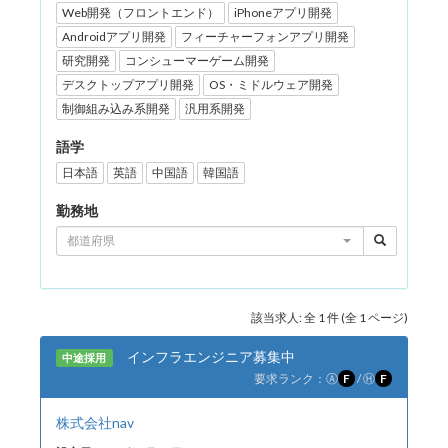
Web開発（フロントエンド）
iPhoneアプリ開発
Androidアプリ開発
フィーチャーフォンアプリ開発
研究開発
コンシューマーゲーム開発
デスクトップアプリ開発
OS・ミドルウェア開発
制御組み込み系開発
汎用系開発
語学
日本語
英語
中国語
韓国語
勤務地
都道府県
該当求人: 全 1 件 (全 1 ページ)
インフラエンジニア募集中
中途採用
要求ランク：
Ⓐ
F
/
Ⓗ
F
株式会社nav