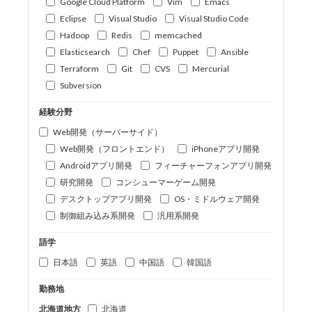
Google Cloud Platform
Vim
Emacs
Eclipse
Visual Studio
Visual Studio Code
Hadoop
Redis
memcached
Elasticsearch
Chef
Puppet
Ansible
Terraform
Git
CVS
Mercurial
Subversion
経験分野
Web開発（サーバーサイド）
Web開発（フロントエンド）
iPhoneアプリ開発
Androidアプリ開発
フィーチャーフォンアプリ開発
研究開発
コンシューマーゲーム開発
デスクトップアプリ開発
OS・ミドルウェア開発
制御組み込み系開発
汎用系開発
語学
日本語
英語
中国語
韓国語
勤務地
北海道地方
北海道