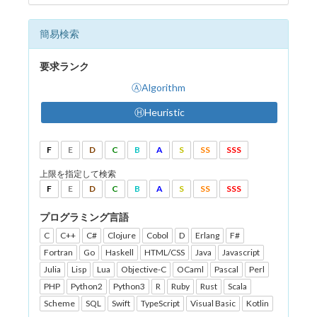
簡易検索
要求ランク
ⒶAlgorithm
ⒽHeuristic
F
E
D
C
B
A
S
SS
SSS
上限を指定して検索
F
E
D
C
B
A
S
SS
SSS
プログラミング言語
C
C++
C#
Clojure
Cobol
D
Erlang
F#
Fortran
Go
Haskell
HTML/CSS
Java
Javascript
Julia
Lisp
Lua
Objective-C
OCaml
Pascal
Perl
PHP
Python2
Python3
R
Ruby
Rust
Scala
Scheme
SQL
Swift
TypeScript
Visual Basic
Kotlin