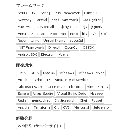
フレームワーク
Struts
JSF
Spring
Play Framework
CakePHP
Symfony
Laravel
Zend Framework
CodeIgniter
FuelPHP
Ruby on Rails
Django
Node.js
jQuery
AngularJS
React
Bootstrap
Echo
iris
Gin
Goji
Revel
Unity
Unreal Engine
cocos2d
.NET Framework
DirectX
OpenGL
iOS SDK
AndroidSDK
Electron
Vue.js
開発環境
Linux
UNIX
Mac OS
Windows
Windows Server
Apache
Nginx
IIS
Amazon Web Service
Microsoft Azure
Google Cloud Platform
Vim
Emacs
Eclipse
Visual Studio
Visual Studio Code
Hadoop
Redis
memcached
Elasticsearch
Chef
Puppet
Ansible
Terraform
Git
CVS
Mercurial
Subversion
経験分野
Web開発（サーバーサイド）