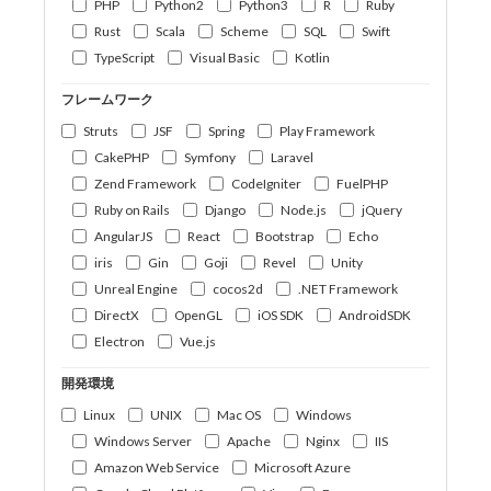
PHP
Python2
Python3
R
Ruby
Rust
Scala
Scheme
SQL
Swift
TypeScript
Visual Basic
Kotlin
フレームワーク
Struts
JSF
Spring
Play Framework
CakePHP
Symfony
Laravel
Zend Framework
CodeIgniter
FuelPHP
Ruby on Rails
Django
Node.js
jQuery
AngularJS
React
Bootstrap
Echo
iris
Gin
Goji
Revel
Unity
Unreal Engine
cocos2d
.NET Framework
DirectX
OpenGL
iOS SDK
AndroidSDK
Electron
Vue.js
開発環境
Linux
UNIX
Mac OS
Windows
Windows Server
Apache
Nginx
IIS
Amazon Web Service
Microsoft Azure