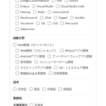
Google Cloud Platform
Vim
Emacs
Eclipse
Visual Studio
Visual Studio Code
Hadoop
Redis
memcached
Elasticsearch
Chef
Puppet
Ansible
Terraform
Git
CVS
Mercurial
Subversion
経験分野
Web開発（サーバーサイド）
Web開発（フロントエンド）
iPhoneアプリ開発
Androidアプリ開発
フィーチャーフォンアプリ開発
研究開発
コンシューマーゲーム開発
デスクトップアプリ開発
OS・ミドルウェア開発
制御組み込み系開発
汎用系開発
語学
日本語
英語
中国語
韓国語
勤務地
北海道地方
北海道