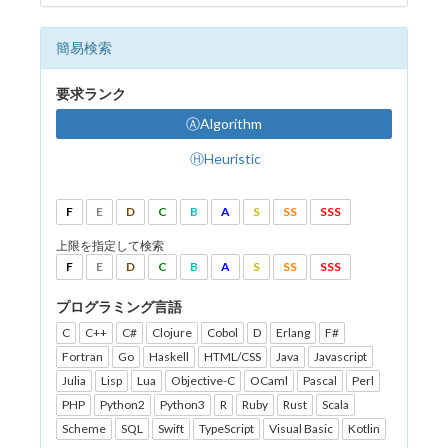
簡易検索
要求ランク
ⒶAlgorithm
ⒽHeuristic
F
E
D
C
B
A
S
SS
SSS
上限を指定して検索
F
E
D
C
B
A
S
SS
SSS
プログラミング言語
C
C++
C#
Clojure
Cobol
D
Erlang
F#
Fortran
Go
Haskell
HTML/CSS
Java
Javascript
Julia
Lisp
Lua
Objective-C
OCaml
Pascal
Perl
PHP
Python2
Python3
R
Ruby
Rust
Scala
Scheme
SQL
Swift
TypeScript
Visual Basic
Kotlin