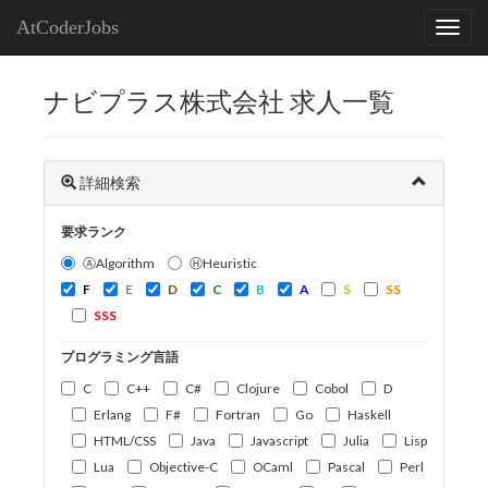
AtCoderJobs
ナビプラス株式会社 求人一覧
詳細検索
要求ランク
ⒶAlgorithm
ⒽHeuristic
F
E
D
C
B
A
S
SS
SSS
プログラミング言語
C
C++
C#
Clojure
Cobol
D
Erlang
F#
Fortran
Go
Haskell
HTML/CSS
Java
Javascript
Julia
Lisp
Lua
Objective-C
OCaml
Pascal
Perl