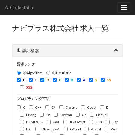
AtCoderJobs
ナビプラス株式会社 求人一覧
詳細検索
要求ランク
ⒶAlgorithm
ⒽHeuristic
F
E
D
C
B
A
S
SS
SSS
プログラミング言語
C
C++
C#
Clojure
Cobol
D
Erlang
F#
Fortran
Go
Haskell
HTML/CSS
Java
Javascript
Julia
Lisp
Lua
Objective-C
OCaml
Pascal
Perl