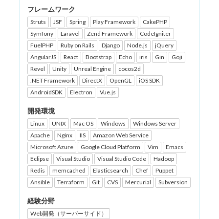
フレームワーク
Struts
JSF
Spring
Play Framework
CakePHP
Symfony
Laravel
Zend Framework
CodeIgniter
FuelPHP
Ruby on Rails
Django
Node.js
jQuery
AngularJS
React
Bootstrap
Echo
iris
Gin
Goji
Revel
Unity
Unreal Engine
cocos2d
.NET Framework
DirectX
OpenGL
iOS SDK
AndroidSDK
Electron
Vue.js
開発環境
Linux
UNIX
Mac OS
Windows
Windows Server
Apache
Nginx
IIS
Amazon Web Service
Microsoft Azure
Google Cloud Platform
Vim
Emacs
Eclipse
Visual Studio
Visual Studio Code
Hadoop
Redis
memcached
Elasticsearch
Chef
Puppet
Ansible
Terraform
Git
CVS
Mercurial
Subversion
経験分野
Web開発（サーバーサイド）