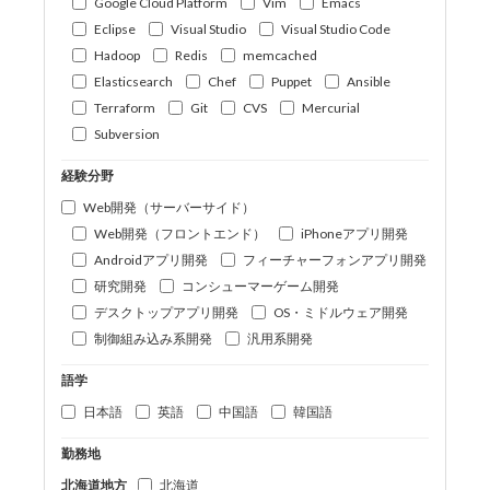
Google Cloud Platform
Vim
Emacs
Eclipse
Visual Studio
Visual Studio Code
Hadoop
Redis
memcached
Elasticsearch
Chef
Puppet
Ansible
Terraform
Git
CVS
Mercurial
Subversion
経験分野
Web開発（サーバーサイド）
Web開発（フロントエンド）
iPhoneアプリ開発
Androidアプリ開発
フィーチャーフォンアプリ開発
研究開発
コンシューマーゲーム開発
デスクトップアプリ開発
OS・ミドルウェア開発
制御組み込み系開発
汎用系開発
語学
日本語
英語
中国語
韓国語
勤務地
北海道地方
北海道