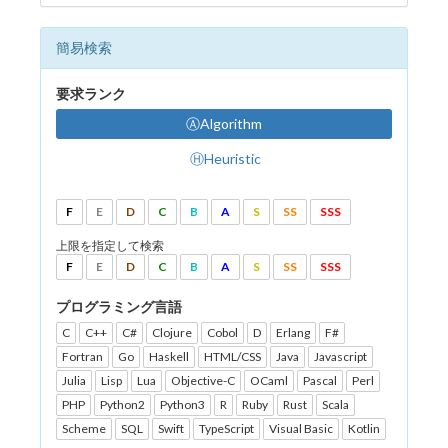
簡易検索
要求ランク
ⒶAlgorithm
ⒽHeuristic
F
E
D
C
B
A
S
SS
SSS
上限を指定して検索
F
E
D
C
B
A
S
SS
SSS
プログラミング言語
C
C++
C#
Clojure
Cobol
D
Erlang
F#
Fortran
Go
Haskell
HTML/CSS
Java
Javascript
Julia
Lisp
Lua
Objective-C
OCaml
Pascal
Perl
PHP
Python2
Python3
R
Ruby
Rust
Scala
Scheme
SQL
Swift
TypeScript
Visual Basic
Kotlin