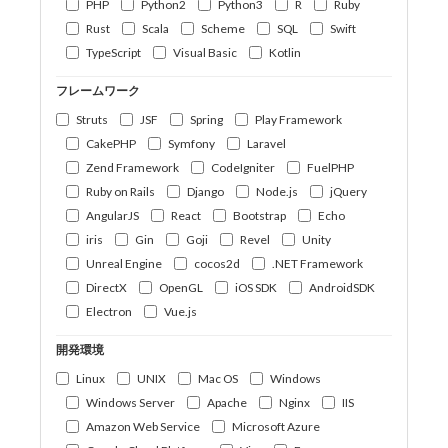
PHP
Python2
Python3
R
Ruby
Rust
Scala
Scheme
SQL
Swift
TypeScript
Visual Basic
Kotlin
フレームワーク
Struts
JSF
Spring
Play Framework
CakePHP
Symfony
Laravel
Zend Framework
CodeIgniter
FuelPHP
Ruby on Rails
Django
Node.js
jQuery
AngularJS
React
Bootstrap
Echo
iris
Gin
Goji
Revel
Unity
Unreal Engine
cocos2d
.NET Framework
DirectX
OpenGL
iOS SDK
AndroidSDK
Electron
Vue.js
開発環境
Linux
UNIX
Mac OS
Windows
Windows Server
Apache
Nginx
IIS
Amazon Web Service
Microsoft Azure