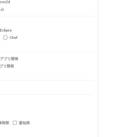
ocos2d
.js
Eclipse
Chef
idアプリ開発
プリ開発
静岡県
愛知県