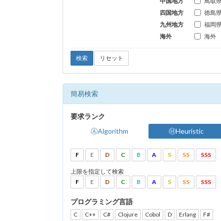
中国地方
鳥取
四国地方
徳島
九州地方
福岡
海外
海外
検索
リセット
簡易検索
要求ランク
ⒶAlgorithm
ⒽHeuristic
F
E
D
C
B
A
S
SS
SSS
上限を指定して検索
F
E
D
C
B
A
S
SS
SSS
プログラミング言語
C
C++
C#
Clojure
Cobol
D
Erlang
F#