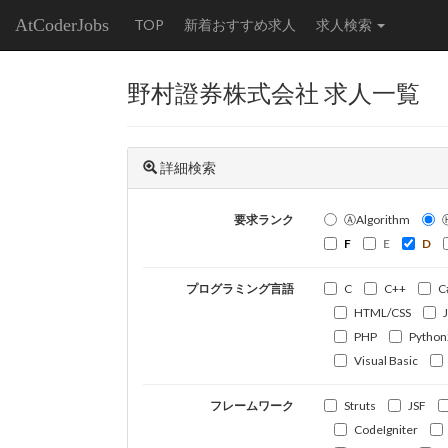
AtCoderJobs
TOP
新着おすすめ求人
求人検索
野村證券株式会社 求人一覧
詳細検索
要求ランク
ⒶAlgorithm
F
E
D
プログラミング言語
C
C++
C
HTML/CSS
PHP
Python
Visual Basic
フレームワーク
Struts
JSF
CodeIgniter