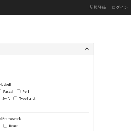
新規登録
ログイン
Haskell
Pascal
Perl
Swift
TypeScript
d Framework
React