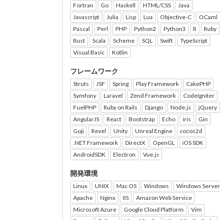
Fortran
Go
Haskell
HTML/CSS
Java
Javascript
Julia
Lisp
Lua
Objective-C
OCaml
Pascal
Perl
PHP
Python2
Python3
R
Ruby
Rust
Scala
Scheme
SQL
Swift
TypeScript
Visual Basic
Kotlin
フレームワーク
Struts
JSF
Spring
Play Framework
CakePHP
Symfony
Laravel
Zend Framework
CodeIgniter
FuelPHP
Ruby on Rails
Django
Node.js
jQuery
AngularJS
React
Bootstrap
Echo
iris
Gin
Goji
Revel
Unity
Unreal Engine
cocos2d
.NET Framework
DirectX
OpenGL
iOS SDK
AndroidSDK
Electron
Vue.js
開発環境
Linux
UNIX
Mac OS
Windows
Windows Server
Apache
Nginx
IIS
Amazon Web Service
Microsoft Azure
Google Cloud Platform
Vim