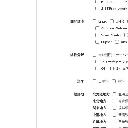
Bootstrap
E
.NET Framework
開発環境
Linux
UNIX
Amazon Web Ser
Visual Studio
Puppet
Ansi
経験分野
Web開発（サーバ
フィーチャーフ
OS・ミドルウェ
語学
日本語
英語
勤務地
北海道地方
北海
東北地方
青森
関東地方
茨城
中部地方
新潟
近畿地方
三重