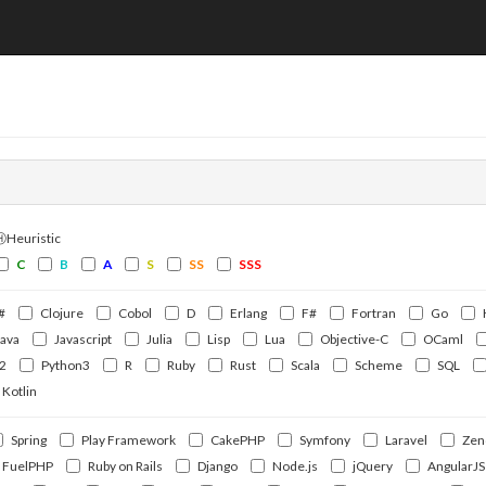
ⒽHeuristic
C
B
A
S
SS
SSS
#
Clojure
Cobol
D
Erlang
F#
Fortran
Go
Java
Javascript
Julia
Lisp
Lua
Objective-C
OCaml
2
Python3
R
Ruby
Rust
Scala
Scheme
SQL
Kotlin
Spring
Play Framework
CakePHP
Symfony
Laravel
Zen
FuelPHP
Ruby on Rails
Django
Node.js
jQuery
AngularJS