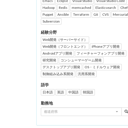
Emacs
Eclipse
Visual Studio
Visual Studio Code
Hadoop
Redis
memcached
Elasticsearch
Chef
Puppet
Ansible
Terraform
Git
CVS
Mercurial
Subversion
経験分野
Web開発（サーバーサイド）
Web開発（フロントエンド）
iPhoneアプリ開発
Androidアプリ開発
フィーチャーフォンアプリ開発
研究開発
コンシューマーゲーム開発
デスクトップアプリ開発
OS・ミドルウェア開発
制御組み込み系開発
汎用系開発
語学
日本語
英語
中国語
韓国語
勤務地
都道府県