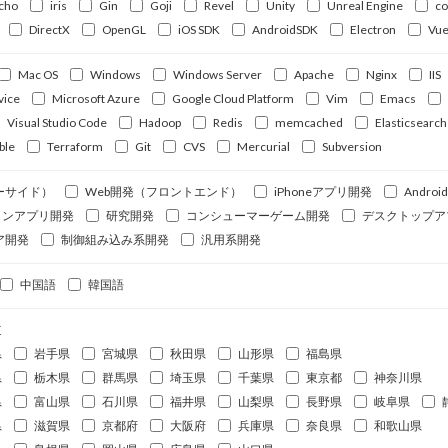
cho
iris
Gin
Goji
Revel
Unity
Unreal Engine
c
DirectX
OpenGL
iOS SDK
AndroidSDK
Electron
Vue
Mac OS
Windows
Windows Server
Apache
Nginx
IIS
vice
Microsoft Azure
Google Cloud Platform
Vim
Emacs
Visual Studio Code
Hadoop
Redis
memcached
Elasticsearch
ble
Terraform
Git
CVS
Mercurial
Subversion
ーサイド）
Web開発（フロントエンド）
iPhoneアプリ開発
Andro
ォンアプリ開発
研究開発
コンシューマーゲーム開発
デスクトップア
ア開発
制御組み込み系開発
汎用系開発
中国語
韓国語
道
県
岩手県
宮城県
秋田県
山形県
福島県
県
栃木県
群馬県
埼玉県
千葉県
東京都
神奈川県
県
富山県
石川県
福井県
山梨県
長野県
岐阜県
県
滋賀県
京都府
大阪府
兵庫県
奈良県
和歌山県