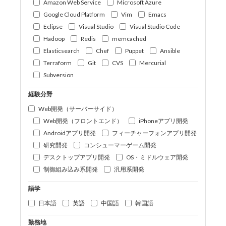
Amazon Web Service
Microsoft Azure
Google Cloud Platform
Vim
Emacs
Eclipse
Visual Studio
Visual Studio Code
Hadoop
Redis
memcached
Elasticsearch
Chef
Puppet
Ansible
Terraform
Git
CVS
Mercurial
Subversion
経験分野
Web開発（サーバーサイド）
Web開発（フロントエンド）
iPhoneアプリ開発
Androidアプリ開発
フィーチャーフォンアプリ開発
研究開発
コンシューマーゲーム開発
デスクトップアプリ開発
OS・ミドルウェア開発
制御組み込み系開発
汎用系開発
語学
日本語
英語
中国語
韓国語
勤務地