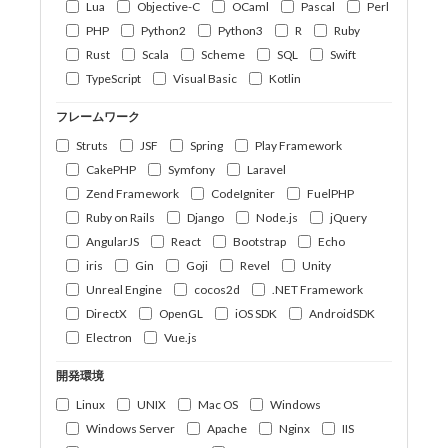
Lua
Objective-C
OCaml
Pascal
Perl
PHP
Python2
Python3
R
Ruby
Rust
Scala
Scheme
SQL
Swift
TypeScript
Visual Basic
Kotlin
フレームワーク
Struts
JSF
Spring
Play Framework
CakePHP
Symfony
Laravel
Zend Framework
CodeIgniter
FuelPHP
Ruby on Rails
Django
Node.js
jQuery
AngularJS
React
Bootstrap
Echo
iris
Gin
Goji
Revel
Unity
Unreal Engine
cocos2d
.NET Framework
DirectX
OpenGL
iOS SDK
AndroidSDK
Electron
Vue.js
開発環境
Linux
UNIX
Mac OS
Windows
Windows Server
Apache
Nginx
IIS