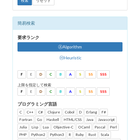
検索
リセット
簡易検索
要求ランク
ⒶAlgorithm
ⒽHeuristic
F
E
D
C
B
A
S
SS
SSS
上限を指定して検索
F
E
D
C
B
A
S
SS
SSS
プログラミング言語
C
C++
C#
Clojure
Cobol
D
Erlang
F#
Fortran
Go
Haskell
HTML/CSS
Java
Javascript
Julia
Lisp
Lua
Objective-C
OCaml
Pascal
Perl
PHP
Python2
Python3
R
Ruby
Rust
Scala