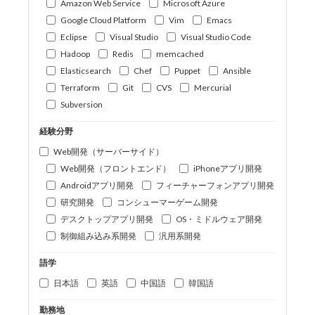
Amazon Web Service
Microsoft Azure
Google Cloud Platform
Vim
Emacs
Eclipse
Visual Studio
Visual Studio Code
Hadoop
Redis
memcached
Elasticsearch
Chef
Puppet
Ansible
Terraform
Git
CVS
Mercurial
Subversion
経験分野
Web開発（サーバーサイド）
Web開発（フロントエンド）
iPhoneアプリ開発
Androidアプリ開発
フィーチャーフォンアプリ開発
研究開発
コンシューマーゲーム開発
デスクトップアプリ開発
OS・ミドルウェア開発
制御組み込み系開発
汎用系開発
語学
日本語
英語
中国語
韓国語
勤務地