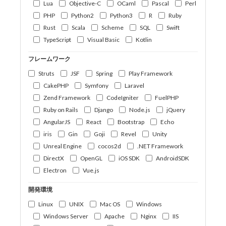
Lua
Objective-C
OCaml
Pascal
Perl
PHP
Python2
Python3
R
Ruby
Rust
Scala
Scheme
SQL
Swift
TypeScript
Visual Basic
Kotlin
フレームワーク
Struts
JSF
Spring
Play Framework
CakePHP
Symfony
Laravel
Zend Framework
CodeIgniter
FuelPHP
Ruby on Rails
Django
Node.js
jQuery
AngularJS
React
Bootstrap
Echo
iris
Gin
Goji
Revel
Unity
Unreal Engine
cocos2d
.NET Framework
DirectX
OpenGL
iOS SDK
AndroidSDK
Electron
Vue.js
開発環境
Linux
UNIX
Mac OS
Windows
Windows Server
Apache
Nginx
IIS