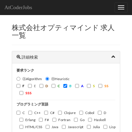
AtCoderJobs
株式会社オプティマインド 求人
一覧
詳細検索
要求ランク
ⒶAlgorithm
ⒽHeuristic
F
E
D
C
B
A
S
SS
SSS
プログラミング言語
C
C++
C#
Clojure
Cobol
D
Erlang
F#
Fortran
Go
Haskell
HTML/CSS
Java
Javascript
Julia
Lisp