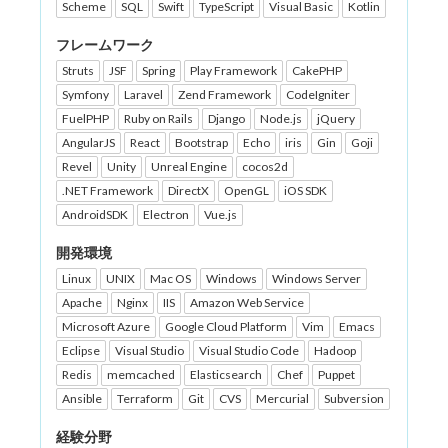
Scheme
SQL
Swift
TypeScript
Visual Basic
Kotlin
フレームワーク
Struts
JSF
Spring
Play Framework
CakePHP
Symfony
Laravel
Zend Framework
CodeIgniter
FuelPHP
Ruby on Rails
Django
Node.js
jQuery
AngularJS
React
Bootstrap
Echo
iris
Gin
Goji
Revel
Unity
Unreal Engine
cocos2d
.NET Framework
DirectX
OpenGL
iOS SDK
AndroidSDK
Electron
Vue.js
開発環境
Linux
UNIX
Mac OS
Windows
Windows Server
Apache
Nginx
IIS
Amazon Web Service
Microsoft Azure
Google Cloud Platform
Vim
Emacs
Eclipse
Visual Studio
Visual Studio Code
Hadoop
Redis
memcached
Elasticsearch
Chef
Puppet
Ansible
Terraform
Git
CVS
Mercurial
Subversion
経験分野