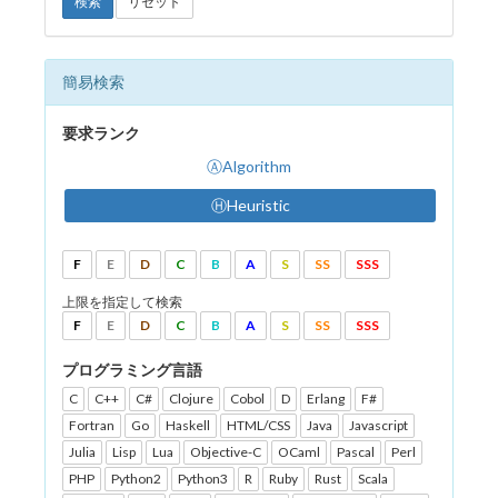
検索
リセット
簡易検索
要求ランク
ⒶAlgorithm
ⒽHeuristic
F
E
D
C
B
A
S
SS
SSS
上限を指定して検索
F
E
D
C
B
A
S
SS
SSS
プログラミング言語
C
C++
C#
Clojure
Cobol
D
Erlang
F#
Fortran
Go
Haskell
HTML/CSS
Java
Javascript
Julia
Lisp
Lua
Objective-C
OCaml
Pascal
Perl
PHP
Python2
Python3
R
Ruby
Rust
Scala