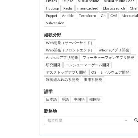
Emacs
Eclipse
Visual Studio
Visual Studio Code
Hadoop
Redis
memcached
Elasticsearch
Chef
Puppet
Ansible
Terraform
Git
CVS
Mercurial
Subversion
経験分野
Web開発（サーバーサイド）
Web開発（フロントエンド）
iPhoneアプリ開発
Androidアプリ開発
フィーチャーフォンアプリ開発
研究開発
コンシューマーゲーム開発
デスクトップアプリ開発
OS・ミドルウェア開発
制御組み込み系開発
汎用系開発
語学
日本語
英語
中国語
韓国語
勤務地
都道府県