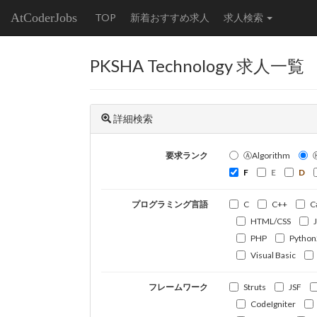
AtCoderJobs
TOP
新着おすすめ求人
求人検索
PKSHA Technology 求人一覧
詳細検索
要求ランク
ⒶAlgorithm
F
E
D
プログラミング言語
C
C++
C
HTML/CSS
PHP
Python
Visual Basic
フレームワーク
Struts
JSF
CodeIgniter