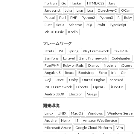
Fortran
Go
Haskell
HTML/CSS
Java
Javascript
Julia
Lisp
Lua
Objective-C
OCaml
Pascal
Perl
PHP
Python2
Python3
R
Ruby
Rust
Scala
Scheme
SQL
Swift
TypeScript
Visual Basic
Kotlin
フレームワーク
Struts
JSF
Spring
Play Framework
CakePHP
Symfony
Laravel
Zend Framework
CodeIgniter
FuelPHP
Ruby on Rails
Django
Node.js
jQuery
AngularJS
React
Bootstrap
Echo
iris
Gin
Goji
Revel
Unity
Unreal Engine
cocos2d
.NET Framework
DirectX
OpenGL
iOS SDK
AndroidSDK
Electron
Vue.js
開発環境
Linux
UNIX
Mac OS
Windows
Windows Server
Apache
Nginx
IIS
Amazon Web Service
Microsoft Azure
Google Cloud Platform
Vim