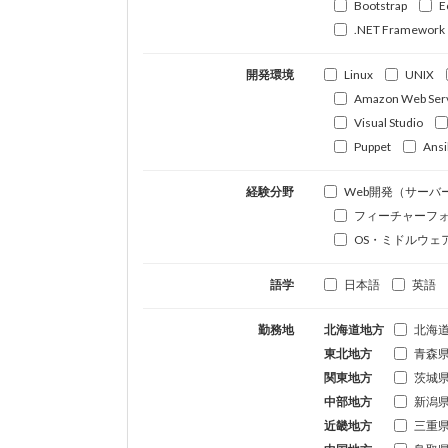
Bootstrap
E
.NET Framework
開発環境
Linux
UNIX
Amazon Web Ser
Visual Studio
Puppet
Ansi
経験分野
Web開発（サーバ
フィーチャーフ
OS・ミドルウェ
語学
日本語
英語
勤務地
北海道地方
北海
東北地方
青森
関東地方
茨城
中部地方
新潟
近畿地方
三重