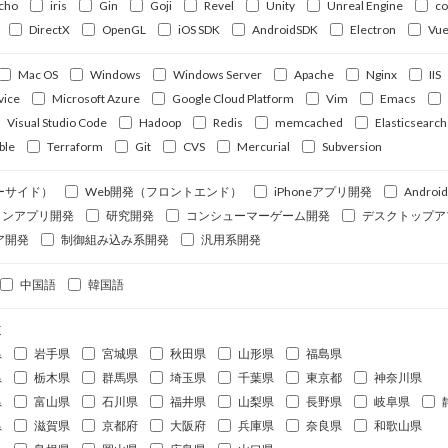
cho
iris
Gin
Goji
Revel
Unity
Unreal Engine
c
DirectX
OpenGL
iOS SDK
AndroidSDK
Electron
Vue
Mac OS
Windows
Windows Server
Apache
Nginx
IIS
vice
Microsoft Azure
Google Cloud Platform
Vim
Emacs
Visual Studio Code
Hadoop
Redis
memcached
Elasticsearch
ble
Terraform
Git
CVS
Mercurial
Subversion
ーサイド）
Web開発（フロントエンド）
iPhoneアプリ開発
Andro
ォンアプリ開発
研究開発
コンシューマーゲーム開発
デスクトップア
ア開発
制御組み込み系開発
汎用系開発
中国語
韓国語
道
県
岩手県
宮城県
秋田県
山形県
福島県
県
栃木県
群馬県
埼玉県
千葉県
東京都
神奈川県
県
富山県
石川県
福井県
山梨県
長野県
岐阜県
県
滋賀県
京都府
大阪府
兵庫県
奈良県
和歌山県