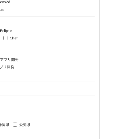
ocos2d
.js
Eclipse
Chef
idアプリ開発
プリ開発
静岡県
愛知県