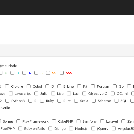
ⒽHeuristic
C
B
A
S
SS
SSS
#
Clojure
Cobol
D
Erlang
F#
Fortran
Go
Java
Javascript
Julia
Lisp
Lua
Objective-C
OCaml
2
Python3
R
Ruby
Rust
Scala
Scheme
SQL
Kotlin
Spring
Play Framework
CakePHP
Symfony
Laravel
Zen
FuelPHP
Ruby on Rails
Django
Node.js
jQuery
AngularJS