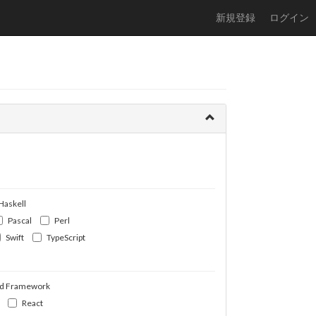
新規登録
ログイン
Haskell
Pascal
Perl
Swift
TypeScript
d Framework
React