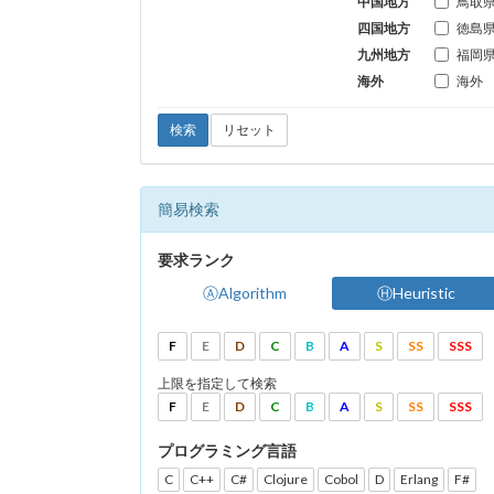
中国地方
鳥取
四国地方
徳島
九州地方
福岡
海外
海外
検索
リセット
簡易検索
要求ランク
ⒶAlgorithm
ⒽHeuristic
F
E
D
C
B
A
S
SS
SSS
上限を指定して検索
F
E
D
C
B
A
S
SS
SSS
プログラミング言語
C
C++
C#
Clojure
Cobol
D
Erlang
F#