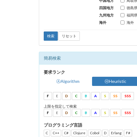
中国地方
鳥取
四国地方
徳島
九州地方
福岡
海外
海外
検索
リセット
簡易検索
要求ランク
ⒶAlgorithm
ⒽHeuristic
F
E
D
C
B
A
S
SS
SSS
上限を指定して検索
F
E
D
C
B
A
S
SS
SSS
プログラミング言語
C
C++
C#
Clojure
Cobol
D
Erlang
F#