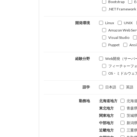
Bootstrap
E
.NET Framework
開発環境
Linux
UNIX
Amazon Web Ser
Visual Studio
Puppet
Ansi
経験分野
Web開発（サーバ
フィーチャーフ
OS・ミドルウェ
語学
日本語
英語
勤務地
北海道地方
北海
東北地方
青森
関東地方
茨城
中部地方
新潟
近畿地方
三重