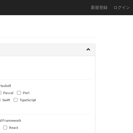
新規登録
ログイン
Haskell
Pascal
Perl
Swift
TypeScript
d Framework
React