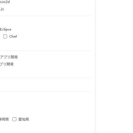
ocos2d
.js
Eclipse
Chef
idアプリ開発
プリ開発
静岡県
愛知県