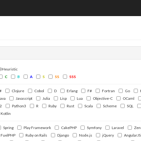
ⒽHeuristic
C
B
A
S
SS
SSS
#
Clojure
Cobol
D
Erlang
F#
Fortran
Go
Java
Javascript
Julia
Lisp
Lua
Objective-C
OCaml
2
Python3
R
Ruby
Rust
Scala
Scheme
SQL
Kotlin
Spring
Play Framework
CakePHP
Symfony
Laravel
Zen
FuelPHP
Ruby on Rails
Django
Node.js
jQuery
AngularJS