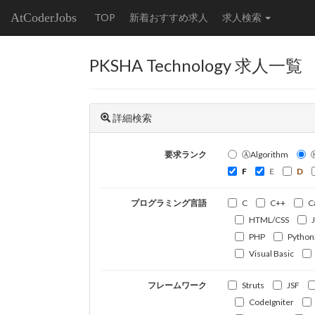
AtCoderJobs
TOP
新着おすすめ求人
求人検索
PKSHA Technology 求人一覧
詳細検索
要求ランク
ⒶAlgorithm
F
E
D
プログラミング言語
C
C++
C
HTML/CSS
PHP
Python
Visual Basic
フレームワーク
Struts
JSF
CodeIgniter