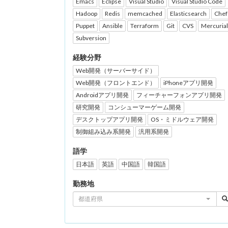
Emacs
Eclipse
Visual Studio
Visual Studio Code
Hadoop
Redis
memcached
Elasticsearch
Chef
Puppet
Ansible
Terraform
Git
CVS
Mercurial
Subversion
経験分野
Web開発（サーバーサイド）
Web開発（フロントエンド）
iPhoneアプリ開発
Androidアプリ開発
フィーチャーフォンアプリ開発
研究開発
コンシューマーゲーム開発
デスクトップアプリ開発
OS・ミドルウェア開発
制御組み込み系開発
汎用系開発
語学
日本語
英語
中国語
韓国語
勤務地
都道府県