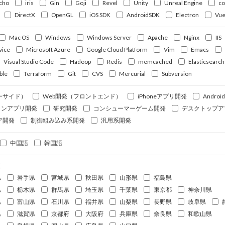
cho
iris
Gin
Goji
Revel
Unity
Unreal Engine
c
DirectX
OpenGL
iOS SDK
AndroidSDK
Electron
Vue
Mac OS
Windows
Windows Server
Apache
Nginx
IIS
vice
Microsoft Azure
Google Cloud Platform
Vim
Emacs
Visual Studio Code
Hadoop
Redis
memcached
Elasticsearch
ble
Terraform
Git
CVS
Mercurial
Subversion
ーサイド）
Web開発（フロントエンド）
iPhoneアプリ開発
Andro
ォンアプリ開発
研究開発
コンシューマーゲーム開発
デスクトップア
ア開発
制御組み込み系開発
汎用系開発
中国語
韓国語
道
県
岩手県
宮城県
秋田県
山形県
福島県
県
栃木県
群馬県
埼玉県
千葉県
東京都
神奈川県
県
富山県
石川県
福井県
山梨県
長野県
岐阜県
県
滋賀県
京都府
大阪府
兵庫県
奈良県
和歌山県