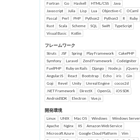
Fortran
Go
Haskell
HTML/CSS
Java
Javascript
Julia
Lisp
Lua
Objective-C
OCaml
Pascal
Perl
PHP
Python2
Python3
R
Ruby
Rust
Scala
Scheme
SQL
Swift
TypeScript
Visual Basic
Kotlin
フレームワーク
Struts
JSF
Spring
Play Framework
CakePHP
Symfony
Laravel
Zend Framework
CodeIgniter
FuelPHP
Ruby on Rails
Django
Node.js
jQuery
AngularJS
React
Bootstrap
Echo
iris
Gin
Goji
Revel
Unity
Unreal Engine
cocos2d
.NET Framework
DirectX
OpenGL
iOS SDK
AndroidSDK
Electron
Vue.js
開発環境
Linux
UNIX
Mac OS
Windows
Windows Server
Apache
Nginx
IIS
Amazon Web Service
Microsoft Azure
Google Cloud Platform
Vim