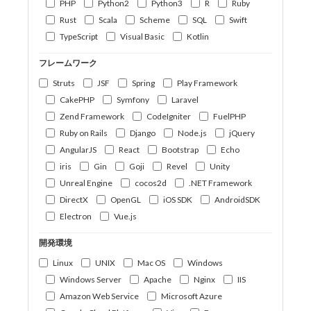
PHP
Python2
Python3
R
Ruby
Rust
Scala
Scheme
SQL
Swift
TypeScript
Visual Basic
Kotlin
フレームワーク
Struts
JSF
Spring
Play Framework
CakePHP
Symfony
Laravel
Zend Framework
CodeIgniter
FuelPHP
Ruby on Rails
Django
Node.js
jQuery
AngularJS
React
Bootstrap
Echo
iris
Gin
Goji
Revel
Unity
Unreal Engine
cocos2d
.NET Framework
DirectX
OpenGL
iOS SDK
AndroidSDK
Electron
Vue.js
開発環境
Linux
UNIX
Mac OS
Windows
Windows Server
Apache
Nginx
IIS
Amazon Web Service
Microsoft Azure