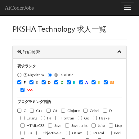
AtCoderJobs
PKSHA Technology 求人一覧
詳細検索
要求ランク
ⒶAlgorithm
ⒽHeuristic
F
E
D
C
B
A
S
SS
SSS
プログラミング言語
C
C++
C#
Clojure
Cobol
D
Erlang
F#
Fortran
Go
Haskell
HTML/CSS
Java
Javascript
Julia
Lisp
Lua
Objective-C
OCaml
Pascal
Perl