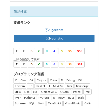
簡易検索
要求ランク
ⒶAlgorithm
ⒽHeuristic
F
E
D
C
B
A
S
SS
SSS
上限を指定して検索
F
E
D
C
B
A
S
SS
SSS
プログラミング言語
C
C++
C#
Clojure
Cobol
D
Erlang
F#
Fortran
Go
Haskell
HTML/CSS
Java
Javascript
Julia
Lisp
Lua
Objective-C
OCaml
Pascal
Perl
PHP
Python2
Python3
R
Ruby
Rust
Scala
Scheme
SQL
Swift
TypeScript
Visual Basic
Kotlin