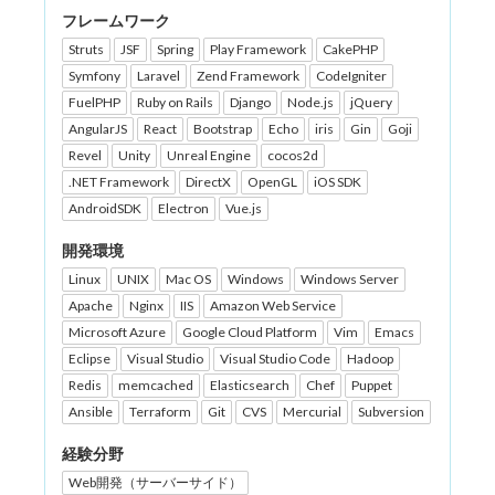
フレームワーク
Struts
JSF
Spring
Play Framework
CakePHP
Symfony
Laravel
Zend Framework
CodeIgniter
FuelPHP
Ruby on Rails
Django
Node.js
jQuery
AngularJS
React
Bootstrap
Echo
iris
Gin
Goji
Revel
Unity
Unreal Engine
cocos2d
.NET Framework
DirectX
OpenGL
iOS SDK
AndroidSDK
Electron
Vue.js
開発環境
Linux
UNIX
Mac OS
Windows
Windows Server
Apache
Nginx
IIS
Amazon Web Service
Microsoft Azure
Google Cloud Platform
Vim
Emacs
Eclipse
Visual Studio
Visual Studio Code
Hadoop
Redis
memcached
Elasticsearch
Chef
Puppet
Ansible
Terraform
Git
CVS
Mercurial
Subversion
経験分野
Web開発（サーバーサイド）