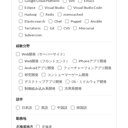
Google Cloud Platform
Vim
Emacs
Eclipse
Visual Studio
Visual Studio Code
Hadoop
Redis
memcached
Elasticsearch
Chef
Puppet
Ansible
Terraform
Git
CVS
Mercurial
Subversion
経験分野
Web開発（サーバーサイド）
Web開発（フロントエンド）
iPhoneアプリ開発
Androidアプリ開発
フィーチャーフォンアプリ開発
研究開発
コンシューマーゲーム開発
デスクトップアプリ開発
OS・ミドルウェア開発
制御組み込み系開発
汎用系開発
語学
日本語
英語
中国語
韓国語
勤務地
北海道地方
北海道